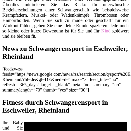
Überdies minimieren Sie das Risiko für unerwünschte
Begleiterscheinungen einer Schwangerschaft wie beispielsweise
Krampfadern, Muskel- oder Wadenkrämpfe, Thrombosen oder
Hämorrhoiden. Wenn Sie sich zu müde oder geschafft für ein
Workout fühlen, gehen Sie eine kleine Runde spazieren. Jede noch
so kleine oder kurze Bewegung ist für Sie und Ihr
Kind
goldwert
und sie bleiben fit.
News zu Schwangerensport in Eschweiler,
Rheinland
[feedzy-rss
feeds=“https://news.google.com/news/rss/search/section/q/sport%20E
Rheinland/?hl=de&gl=DE&ned=de“ max=“3″ feed_title=“no“
refresh=“365_days“ target=“_blank“ meta=“no“ summary=“no“
summarylength=“70″ thumb=“yes“ size=“30″]
Fitness durch Schwangerensport in
Eschweiler, Rheinland
Ihr Baby
und Sie