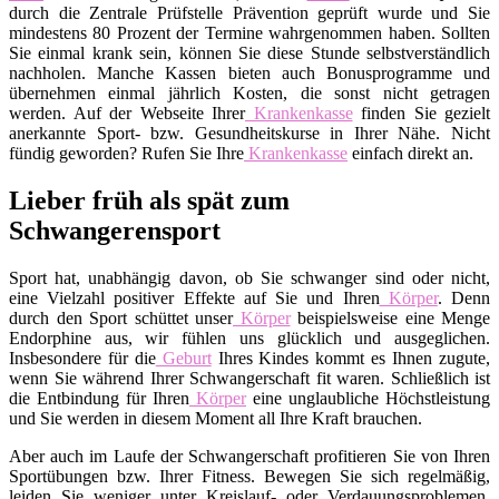
durch die Zentrale Prüfstelle Prävention geprüft wurde und Sie
mindestens 80 Prozent der Termine wahrgenommen haben. Sollten
Sie einmal krank sein, können Sie diese Stunde selbstverständlich
nachholen. Manche Kassen bieten auch Bonusprogramme und
übernehmen einmal jährlich Kosten, die sonst nicht getragen
werden. Auf der Webseite Ihrer
Krankenkasse
finden Sie gezielt
anerkannte Sport- bzw. Gesundheitskurse in Ihrer Nähe. Nicht
fündig geworden? Rufen Sie Ihre
Krankenkasse
einfach direkt an.
Lieber früh als spät zum
Schwangerensport
Sport hat, unabhängig davon, ob Sie schwanger sind oder nicht,
eine Vielzahl positiver Effekte auf Sie und Ihren
Körper
. Denn
durch den Sport schüttet unser
Körper
beispielsweise eine Menge
Endorphine aus, wir fühlen uns glücklich und ausgeglichen.
Insbesondere für die
Geburt
Ihres Kindes kommt es Ihnen zugute,
wenn Sie während Ihrer Schwangerschaft fit waren. Schließlich ist
die Entbindung für Ihren
Körper
eine unglaubliche Höchstleistung
und Sie werden in diesem Moment all Ihre Kraft brauchen.
Aber auch im Laufe der Schwangerschaft profitieren Sie von Ihren
Sportübungen bzw. Ihrer Fitness. Bewegen Sie sich regelmäßig,
leiden Sie weniger unter Kreislauf- oder Verdauungsproblemen.