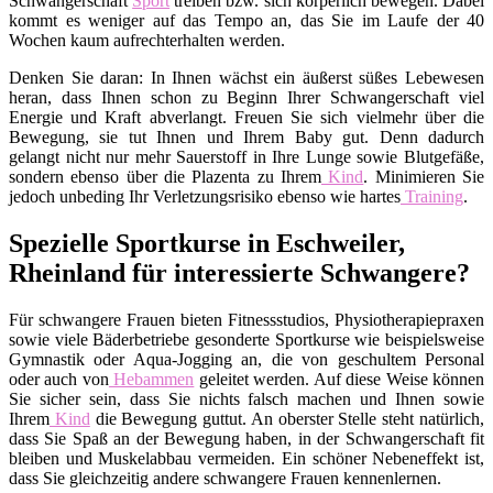
Schwangerschaft
Sport
treiben bzw. sich körperlich bewegen. Dabei
kommt es weniger auf das Tempo an, das Sie im Laufe der 40
Wochen kaum aufrechterhalten werden.
Denken Sie daran: In Ihnen wächst ein äußerst süßes Lebewesen
heran, dass Ihnen schon zu Beginn Ihrer Schwangerschaft viel
Energie und Kraft abverlangt. Freuen Sie sich vielmehr über die
Bewegung, sie tut Ihnen und Ihrem Baby gut. Denn dadurch
gelangt nicht nur mehr Sauerstoff in Ihre Lunge sowie Blutgefäße,
sondern ebenso über die Plazenta zu Ihrem
Kind
. Minimieren Sie
jedoch unbeding Ihr Verletzungsrisiko ebenso wie hartes
Training
.
Spezielle Sportkurse in Eschweiler,
Rheinland für interessierte Schwangere?
Für schwangere Frauen bieten Fitnessstudios, Physiotherapiepraxen
sowie viele Bäderbetriebe gesonderte Sportkurse wie beispielsweise
Gymnastik oder Aqua-Jogging an, die von geschultem Personal
oder auch von
Hebammen
geleitet werden. Auf diese Weise können
Sie sicher sein, dass Sie nichts falsch machen und Ihnen sowie
Ihrem
Kind
die Bewegung guttut. An oberster Stelle steht natürlich,
dass Sie Spaß an der Bewegung haben, in der Schwangerschaft fit
bleiben und Muskelabbau vermeiden. Ein schöner Nebeneffekt ist,
dass Sie gleichzeitig andere schwangere Frauen kennenlernen.