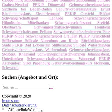
Cloppenburg
Stillberatung Stillcafé Reilingen
Stillberatung Stillcafé
Graben-Neudorf
PEKiP Dünnwald
Geburtsvorbereitungskurs
Sinzheim bei Baden-Baden
Geburtsvorbereitungskurs Erfurt
Rückbildungskurs Ebsdorfergrund
PEKiP Gersfeld (Rhön)
Schwangerschaftssport Lengede
Schwangerschaftssport
Hilpoltstein, Mittelfranken
Schwangerschaftssport Seefeld,
Oberbayern
Schwangerschaftsschwimmen Homberg
Schwangerschaftssport Pelkum
Schwangerschaftsschwimmen Peez
PEKiP Nidda
Schwangerschaftssport Creußen
PEKiP Kranichfeld
Stillberatung Stillcafé Neuenburg am Rhein
Rückbildungskurs
Stade
PEKiP Bad Lobenstein
Stillberatung Stillcafé Wutöschingen
Geburtsvorbereitungskurs Wachtendonk
Geburtsvorbereitungskurs
Stolberg, Rheinland
Schwangerschaftsschwimmen Johannesberg,
Unterfranken
Schwangerschaftsschwimmen Wuppertal
PEKiP
Aschendorf, Stadt Papenburg
Geburtsvorbereitungskurs Monheim,
Schwaben
Suchen (Angebot und Ort):
Suche
Suchen
nach:
Copyright © 2020
Impressum
Datenschutzerklärung
* = Affiliatelink/Werbung