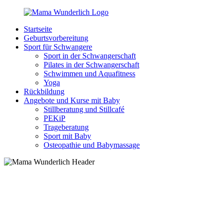
Zurück
zum
Startseite
Inhalt
MamaWunderlich.de
Mutti
Geburtsvorbereitung
sein
Sport für Schwangere
ist
Sport in der Schwangerschaft
wunderbar!
Pilates in der Schwangerschaft
Schwimmen und Aquafitness
Yoga
Rückbildung
Angebote und Kurse mit Baby
Stillberatung und Stillcafé
PEKiP
Trageberatung
Sport mit Baby
Osteopathie und Babymassage