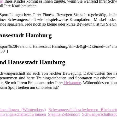
rt
Ihres Kindes kommt es Ihnen zugute, wenn Sie während Ihrer Schwang
l Ihre Kraft brauchen.
Sportübungen bzw. Ihrer Fitness. Bewegen Sie sich regelmäßig, leid
 einer Schwangerschaft wie beispielsweise Krampfadern, Muskel- o
nde spazieren. Jede noch so kleine oder kurze Bewegung ist für Sie un
Hansestadt Hamburg
on/q/sport%20Freie und Hansestadt Hamburg/?hl=de&gl=DE&ned=de“ ma
“30″]
 und Hansestadt Hamburg
chwangerschaft als auch von leichter Bewegung. Dabei dürfen Sie na
enommen sind harte Trainingseinheiten und Sportarten mit erhöhtem 
n Sie mit Ihrem Frauenarzt oder Ihrer
Hebamme
. Währenddessen kom
sam Sport treiben am schönsten ist?
lmendingen (Württemberg)
Schwangerschaftsschwimmen Rheinstet
hwangerschaftsschwimmen Steglitz-Zehlendorf
Schwangerschaftssp