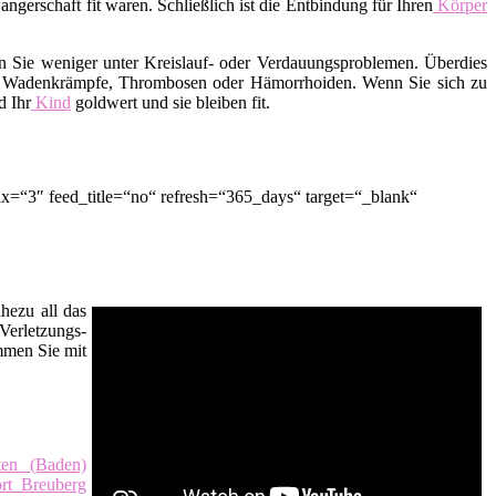
erschaft fit waren. Schließlich ist die Entbindung für Ihren
Körper
en Sie weniger unter Kreislauf- oder Verdauungsproblemen. Überdies
der Wadenkrämpfe, Thrombosen oder Hämorrhoiden. Wenn Sie sich zu
d Ihr
Kind
goldwert und sie bleiben fit.
x=“3″ feed_title=“no“ refresh=“365_days“ target=“_blank“
hezu all das
Verletzungs-
men Sie mit
ten (Baden)
ort Breuberg