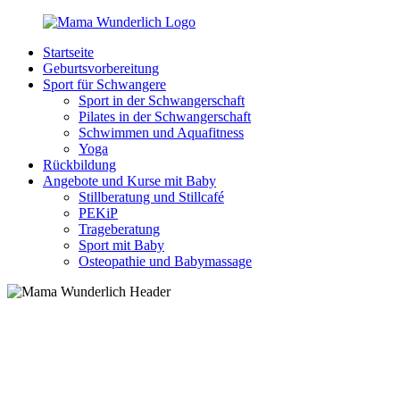
Zurück
zum
Startseite
Inhalt
MamaWunderlich.de
Mutti
Geburtsvorbereitung
sein
Sport für Schwangere
ist
Sport in der Schwangerschaft
wunderbar!
Pilates in der Schwangerschaft
Schwimmen und Aquafitness
Yoga
Rückbildung
Angebote und Kurse mit Baby
Stillberatung und Stillcafé
PEKiP
Trageberatung
Sport mit Baby
Osteopathie und Babymassage