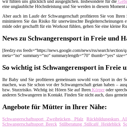
wir fühlen uns glücklich und ausgeglichen. Insbesondere für die
Gebu
eine unglaubliche Höchstleistung und Sie werden in diesem Moment al
Aber auch im Laufe der Schwangerschaft profitieren Sie von Ihren 
minimieren Sie das Risiko für unerwünschte Begleiterscheinungen
müde oder geschafft für ein Workout fühlen, gehen Sie eine kleine Ru
News zu Schwangerensport in Freie und 
[feedzy-rss feeds=“https://news.google.com/news/rss/search/secti
meta=“no“ summary=“no“ summarylength=“70″ thumb=“yes“ size=
So wichtig ist Schwangerensport in Freie
Ihr Baby und Sie profitieren gemeinsam sowohl von Sport in der S
machen, was Sie schon vor der Schwangerschaft getan haben – ausg
bzw. Sturzrisiko. Wichtig ist: Hören Sie auf Ihren
Körper
oder spreche
anderen Schwangeren in Kontakt. Finden Sie nicht auch, dass gemein
Angebote für Mütter in Ihrer Nähe:
Schwangerschaftssport Zweibrücken, Pfalz
Rückbildungskurs Al
Schwangerschaftssport Beeck
Stillberatung Stillcafé Heideblick
Sc