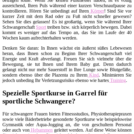
betragen sollte. Wenn Sie keinen Pulsmesser haben, ist es völlig
ausreichend, Ihren Puls während einer kurzen Verschnaufpause zu
kontrollieren. Hören Sie unbedingt auf Ihren
Körper
! Sind Sie vor
kurzer Zeit mit dem Rad oder zu Fuß nicht schneller gewesen?
Sehen Sie dies gelassen! Es ist großartig, wenn Sie während Ihrer
Schwangerschaft
Sport
treiben bzw. sich körperlich bewegen. Dabei
kommt es weniger auf das Tempo an, das Sie im Laufe der 40
Wochen kaum aufrechterhalten werden.
Denken Sie daran: In Ihnen wächst ein äußerst süßes Lebewesen
heran, dass Ihnen schon zu Beginn Ihrer Schwangerschaft viel
Energie und Kraft abverlangt. Freuen Sie sich vielmehr über die
Bewegung, sie tut Ihnen und Ihrem Baby gut. Denn dadurch
gelangt nicht nur mehr Sauerstoff in Ihre Lunge sowie Blutgefäße,
sondern ebenso über die Plazenta zu Ihrem
Kind
. Minimieren Sie
jedoch unbeding Ihr Verletzungsrisiko ebenso wie hartes
Training
.
Spezielle Sportkurse in Garrel für
sportliche Schwangere?
Für schwangere Frauen bieten Fitnessstudios, Physiotherapiepraxen
sowie viele Bäderbetriebe gesonderte Sportkurse wie beispielsweise
Gymnastik oder Aqua-Jogging an, die von geschultem Personal
oder auch von
Hebammen
geleitet werden. Auf diese Weise können