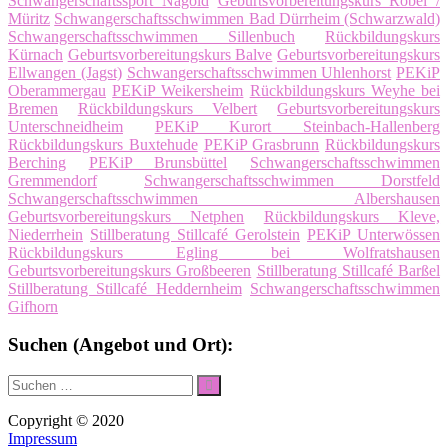
Schwangerschaftssport Nagold
Geburtsvorbereitungskurs Röbel /
Müritz
Schwangerschaftsschwimmen Bad Dürrheim (Schwarzwald)
Schwangerschaftsschwimmen Sillenbuch
Rückbildungskurs
Kürnach
Geburtsvorbereitungskurs Balve
Geburtsvorbereitungskurs
Ellwangen (Jagst)
Schwangerschaftsschwimmen Uhlenhorst
PEKiP
Oberammergau
PEKiP Weikersheim
Rückbildungskurs Weyhe bei
Bremen
Rückbildungskurs Velbert
Geburtsvorbereitungskurs
Unterschneidheim
PEKiP Kurort Steinbach-Hallenberg
Rückbildungskurs Buxtehude
PEKiP Grasbrunn
Rückbildungskurs
Berching
PEKiP Brunsbüttel
Schwangerschaftsschwimmen
Gremmendorf
Schwangerschaftsschwimmen Dorstfeld
Schwangerschaftsschwimmen Albershausen
Geburtsvorbereitungskurs Netphen
Rückbildungskurs Kleve,
Niederrhein
Stillberatung Stillcafé Gerolstein
PEKiP Unterwössen
Rückbildungskurs Egling bei Wolfratshausen
Geburtsvorbereitungskurs Großbeeren
Stillberatung Stillcafé Barßel
Stillberatung Stillcafé Heddernheim
Schwangerschaftsschwimmen
Gifhorn
Suchen (Angebot und Ort):
Suche
Suchen
nach:
Copyright © 2020
Impressum