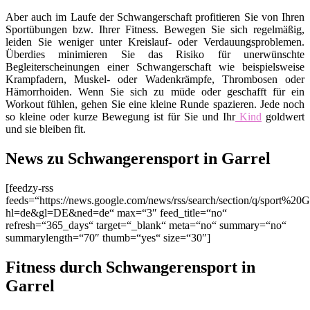
Aber auch im Laufe der Schwangerschaft profitieren Sie von Ihren
Sportübungen bzw. Ihrer Fitness. Bewegen Sie sich regelmäßig,
leiden Sie weniger unter Kreislauf- oder Verdauungsproblemen.
Überdies minimieren Sie das Risiko für unerwünschte
Begleiterscheinungen einer Schwangerschaft wie beispielsweise
Krampfadern, Muskel- oder Wadenkrämpfe, Thrombosen oder
Hämorrhoiden. Wenn Sie sich zu müde oder geschafft für ein
Workout fühlen, gehen Sie eine kleine Runde spazieren. Jede noch
so kleine oder kurze Bewegung ist für Sie und Ihr
Kind
goldwert
und sie bleiben fit.
News zu Schwangerensport in Garrel
[feedzy-rss
feeds=“https://news.google.com/news/rss/search/section/q/sport%20Ga
hl=de&gl=DE&ned=de“ max=“3″ feed_title=“no“
refresh=“365_days“ target=“_blank“ meta=“no“ summary=“no“
summarylength=“70″ thumb=“yes“ size=“30″]
Fitness durch Schwangerensport in
Garrel