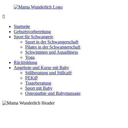
Zurück
zum
Inhalt
MamaWunderlich.de
Mutti
sein
Startseite
ist
Geburtsvorbereitung
wunderbar!
Sport für Schwangere
Sport in der Schwangerschaft
Pilates in der Schwangerschaft
Schwimmen und Aquafitness
Yoga
Rückbildung
Angebote und Kurse mit Baby
Stillberatung und Stillcafé
PEKiP
Trageberatung
Sport mit Baby
Osteopathie und Babymassage