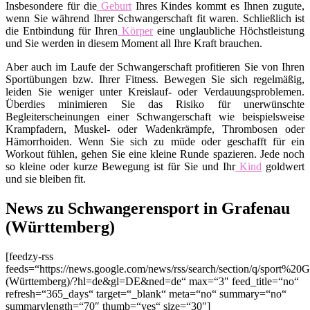
Insbesondere für die
Geburt
Ihres Kindes kommt es Ihnen zugute,
wenn Sie während Ihrer Schwangerschaft fit waren. Schließlich ist
die Entbindung für Ihren
Körper
eine unglaubliche Höchstleistung
und Sie werden in diesem Moment all Ihre Kraft brauchen.
Aber auch im Laufe der Schwangerschaft profitieren Sie von Ihren
Sportübungen bzw. Ihrer Fitness. Bewegen Sie sich regelmäßig,
leiden Sie weniger unter Kreislauf- oder Verdauungsproblemen.
Überdies minimieren Sie das Risiko für unerwünschte
Begleiterscheinungen einer Schwangerschaft wie beispielsweise
Krampfadern, Muskel- oder Wadenkrämpfe, Thrombosen oder
Hämorrhoiden. Wenn Sie sich zu müde oder geschafft für ein
Workout fühlen, gehen Sie eine kleine Runde spazieren. Jede noch
so kleine oder kurze Bewegung ist für Sie und Ihr
Kind
goldwert
und sie bleiben fit.
News zu Schwangerensport in Grafenau
(Württemberg)
[feedzy-rss
feeds=“https://news.google.com/news/rss/search/section/q/sport%20
(Württemberg)/?hl=de&gl=DE&ned=de“ max=“3″ feed_title=“no“
refresh=“365_days“ target=“_blank“ meta=“no“ summary=“no“
summarylength=“70″ thumb=“yes“ size=“30″]