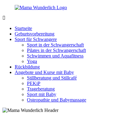
Zurück
zum
Inhalt
MamaWunderlich.de
Mutti
sein
Startseite
ist
Geburtsvorbereitung
wunderbar!
Sport für Schwangere
Sport in der Schwangerschaft
Pilates in der Schwangerschaft
Schwimmen und Aquafitness
Yoga
Rückbildung
Angebote und Kurse mit Baby
Stillberatung und Stillcafé
PEKiP
Trageberatung
Sport mit Baby
Osteopathie und Babymassage