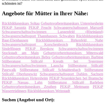
schönsten ist?
Angebote für Mütter in Ihrer Nähe:
Rückbildungskurs Soltau
Geburtsvorbereitungskurs Untereisesheim
PEKiP Sassnitz
PEKiP Feucht
Schwangerschaftssport Marxzell
Schwangerschaftsschwimmen Langenfeld (Rheinland)
Schwangerschaftssport Thannhausen, Schwaben
Rückbildungskurs
Baar-Ebenhausen
Rückbildungskurs Birkenfeld, Nahe
Schwangerschaftssport Korschenbroich
Rückbildungskurs
Sindelfingen
PEKiP Beeskow
Schwangerschaftsschwimmen
Stockstadt am Main
Geburtsvorbereitungskurs Mittenwald
Geburtsvorbereitungskurs Bebra
Geburtsvorbereitungskurs Barbing
Stillberatung Stillcafé Kreuth bei Tegernsee
Schwangerschaftsschwimmen Lauscha
Stillberatung Stillcafé
Pasewalk
Stillberatung Stillcafé Schnaittenbach
Stillberatung
Stillcafé Oberlungwitz
Schwangerschaftssport Dahlen, Sachsen
Rückbildungskurs Heitersheim
PEKiP Neuenkirchen bei Bramsche
PEKiP Nassau, Lahn
Stillberatung Stillcafé Barleben
Geburtsvorbereitungskurs Zeuthen
PEKiP Mettmann
PEKiP
Wassertrüdingen
Rückbildungskurs Weinstadt
Suchen (Angebot und Ort):