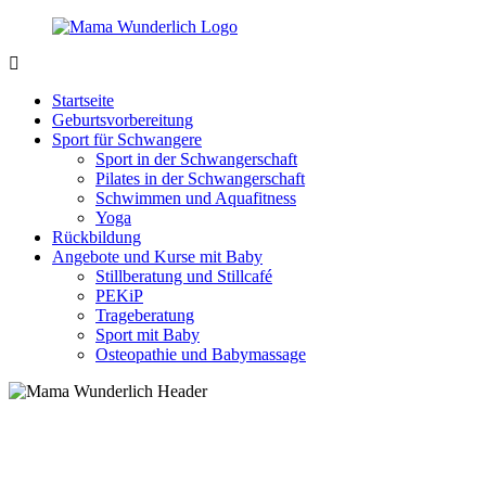
Zurück
zum
Inhalt
MamaWunderlich.de
Mutti
sein
Startseite
ist
Geburtsvorbereitung
wunderbar!
Sport für Schwangere
Sport in der Schwangerschaft
Pilates in der Schwangerschaft
Schwimmen und Aquafitness
Yoga
Rückbildung
Angebote und Kurse mit Baby
Stillberatung und Stillcafé
PEKiP
Trageberatung
Sport mit Baby
Osteopathie und Babymassage