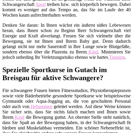
Schwangerschaft
Sport
treiben bzw. sich körperlich bewegen. Dabei
kommt es weniger auf das Tempo an, das Sie im Laufe der 40
Wochen kaum aufrechterhalten werden.
Denken Sie daran: In Ihnen wächst ein äußerst süßes Lebewesen
heran, dass Ihnen schon zu Beginn Ihrer Schwangerschaft viel
Energie und Kraft abverlangt. Freuen Sie sich vielmehr über die
Bewegung, sie tut Ihnen und Ihrem Baby gut. Denn dadurch
gelangt nicht nur mehr Sauerstoff in Ihre Lunge sowie Blutgefäße,
sondern ebenso über die Plazenta zu Ihrem
Kind
. Minimieren Sie
jedoch unbeding Ihr Verletzungsrisiko ebenso wie hartes
Training
.
Spezielle Sportkurse in Gutach im
Breisgau für aktive Schwangere?
Für schwangere Frauen bieten Fitnessstudios, Physiotherapiepraxen
sowie viele Bäderbetriebe gesonderte Sportkurse wie beispielsweise
Gymnastik oder Aqua-Jogging an, die von geschultem Personal
oder auch von
Hebammen
geleitet werden. Auf diese Weise können
Sie sicher sein, dass Sie nichts falsch machen und Ihnen sowie
Ihrem
Kind
die Bewegung guttut. An oberster Stelle steht natürlich,
dass Sie Spaß an der Bewegung haben, in der Schwangerschaft fit
bleiben und Muskelabbau vermeiden. Ein schöner Nebeneffekt ist,