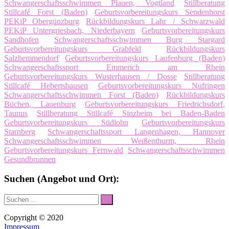
Schwangerschaftsschwimmen Plauen, Vogtland
Stillberatung
Stillcafé Forst (Baden)
Geburtsvorbereitungskurs Sendenhorst
PEKiP Obergünzburg
Rückbildungskurs Lahr / Schwarzwald
PEKiP Untergriesbach, Niederbayern
Geburtsvorbereitungskurs
Sandhofen
Schwangerschaftsschwimmen Burg Stargard
Geburtsvorbereitungskurs Grabfeld
Rückbildungskurs
Salzhemmendorf
Geburtsvorbereitungskurs Laufenburg (Baden)
Schwangerschaftssport Emmerich am Rhein
Geburtsvorbereitungskurs Wusterhausen / Dosse
Stillberatung
Stillcafé Hebertshausen
Geburtsvorbereitungskurs Nufringen
Schwangerschaftsschwimmen Forst (Baden)
Rückbildungskurs
Büchen, Lauenburg
Geburtsvorbereitungskurs Friedrichsdorf,
Taunus
Stillberatung Stillcafé Sinzheim bei Baden-Baden
Geburtsvorbereitungskurs Südlohn
Geburtsvorbereitungskurs
Starnberg
Schwangerschaftssport Langenhagen, Hannover
Schwangerschaftsschwimmen Weißenthurm, Rhein
Geburtsvorbereitungskurs Fernwald
Schwangerschaftsschwimmen
Gesundbrunnen
Suchen (Angebot und Ort):
Suche
Suchen
nach:
Copyright © 2020
Impressum