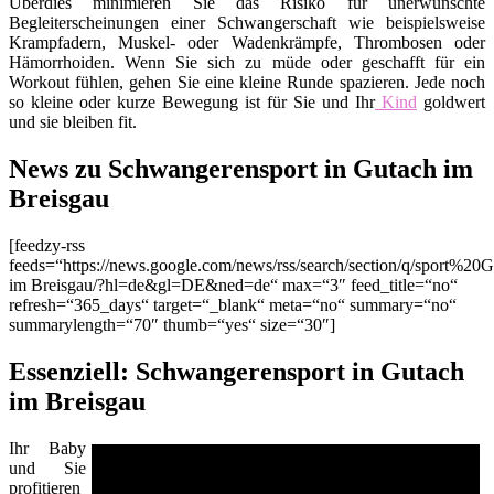
Überdies minimieren Sie das Risiko für unerwünschte
Begleiterscheinungen einer Schwangerschaft wie beispielsweise
Krampfadern, Muskel- oder Wadenkrämpfe, Thrombosen oder
Hämorrhoiden. Wenn Sie sich zu müde oder geschafft für ein
Workout fühlen, gehen Sie eine kleine Runde spazieren. Jede noch
so kleine oder kurze Bewegung ist für Sie und Ihr
Kind
goldwert
und sie bleiben fit.
News zu Schwangerensport in Gutach im
Breisgau
[feedzy-rss
feeds=“https://news.google.com/news/rss/search/section/q/sport%20
im Breisgau/?hl=de&gl=DE&ned=de“ max=“3″ feed_title=“no“
refresh=“365_days“ target=“_blank“ meta=“no“ summary=“no“
summarylength=“70″ thumb=“yes“ size=“30″]
Essenziell: Schwangerensport in Gutach
im Breisgau
Ihr Baby
und Sie
profitieren