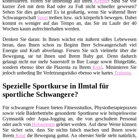
kontrollieren. Hören Sie unbedingt auf Ihren
Körper
! Sind Sie vor
kurzer Zeit mit dem Rad oder zu Fuß nicht schneller gewesen?
Sehen Sie dies gelassen! Es ist großartig, wenn Sie während Ihrer
Schwangerschaft
Sport
treiben bzw. sich körperlich bewegen. Dabei
kommt es weniger auf das Tempo an, das Sie im Laufe der 40
Wochen kaum aufrechterhalten werden.
Denken Sie daran: In Ihnen wächst ein äußerst süßes Lebewesen
heran, dass Ihnen schon zu Beginn Ihrer Schwangerschaft viel
Energie und Kraft abverlangt. Freuen Sie sich vielmehr über die
Bewegung, sie tut Ihnen und Ihrem Baby gut. Denn dadurch
gelangt nicht nur mehr Sauerstoff in Ihre Lunge sowie Blutgefäße,
sondern ebenso über die Plazenta zu Ihrem
Kind
. Minimieren Sie
jedoch unbeding Ihr Verletzungsrisiko ebenso wie hartes
Training
.
Spezielle Sportkurse in Ilmtal für
sportliche Schwangere?
Für schwangere Frauen bieten Fitnessstudios, Physiotherapiepraxen
sowie viele Bäderbetriebe gesonderte Sportkurse wie beispielsweise
Gymnastik oder Aqua-Jogging an, die von geschultem Personal
oder auch von
Hebammen
geleitet werden. Auf diese Weise können
Sie sicher sein, dass Sie nichts falsch machen und Ihnen sowie
Ihrem
Kind
die Bewegung guttut. An oberster Stelle steht natürlich,