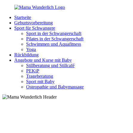
Zurück
zum
Startseite
Inhalt
MamaWunderlich.de
Mutti
Geburtsvorbereitung
sein
Sport für Schwangere
ist
Sport in der Schwangerschaft
wunderbar!
Pilates in der Schwangerschaft
Schwimmen und Aquafitness
Yoga
Rückbildung
Angebote und Kurse mit Baby
Stillberatung und Stillcafé
PEKiP
Trageberatung
Sport mit Baby
Osteopathie und Babymassage