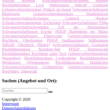
Stillcafé Wehretal
Schwangerschaftsschwimmen Malente
Rückbildungskurs Leck
Stillberatung Stillcafé Golzheim
Geburtsvorbereitungskurs Pullach im Isartal
Schwangerschaftssport
Blaubeuren
Geburtsvorbereitungskurs Wanheimerort
Schwangerschaftsschwimmen Limbach (Baden)
Geburtsvorbereitungskurs Eschringen
Schwangerschaftssport Flöha
Schwangerschaftsschwimmen Zell am Harmersbach
Schwangerschaftssport Erwitte
PEKiP Budenheim bei Mainz
Schwangerschaftssport Elsterwerda
Geburtsvorbereitungskurs
Bischberg, Oberfranken
PEKiP Stadtlauringen
Stillberatung
Stillcafé Oberkirch (Baden)
Schwangerschaftssport Guxhagen
Rückbildungskurs Barmbek-Süd
PEKiP Hürtgenwald
Rückbildungskurs Kirchheim unter Teck
Geburtsvorbereitungskurs
Wassenberg
Rückbildungskurs Großostheim
Rückbildungskurs
Westhausen (Württemberg)
Rückbildungskurs Marklkofen
Schwangerschaftssport Großmehring
Geburtsvorbereitungskurs
Beerfelden, Odenwald
Suchen (Angebot und Ort):
Suche
Suchen
nach:
Copyright © 2020
Impressum
Datenschutzerklärung