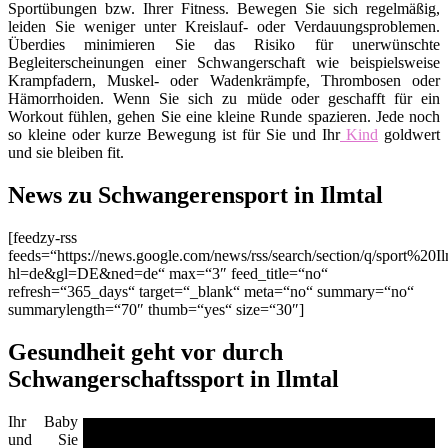
Sportübungen bzw. Ihrer Fitness. Bewegen Sie sich regelmäßig,
leiden Sie weniger unter Kreislauf- oder Verdauungsproblemen.
Überdies minimieren Sie das Risiko für unerwünschte
Begleiterscheinungen einer Schwangerschaft wie beispielsweise
Krampfadern, Muskel- oder Wadenkrämpfe, Thrombosen oder
Hämorrhoiden. Wenn Sie sich zu müde oder geschafft für ein
Workout fühlen, gehen Sie eine kleine Runde spazieren. Jede noch
so kleine oder kurze Bewegung ist für Sie und Ihr
Kind
goldwert
und sie bleiben fit.
News zu Schwangerensport in Ilmtal
[feedzy-rss
feeds=“https://news.google.com/news/rss/search/section/q/sport%20Il
hl=de&gl=DE&ned=de“ max=“3″ feed_title=“no“
refresh=“365_days“ target=“_blank“ meta=“no“ summary=“no“
summarylength=“70″ thumb=“yes“ size=“30″]
Gesundheit geht vor durch
Schwangerschaftssport in Ilmtal
Ihr Baby
und Sie