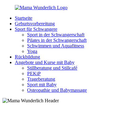
Zurück
zum
Startseite
Inhalt
MamaWunderlich.de
Mutti
Geburtsvorbereitung
sein
Sport für Schwangere
ist
Sport in der Schwangerschaft
wunderbar!
Pilates in der Schwangerschaft
Schwimmen und Aquafitness
Yoga
Rückbildung
Angebote und Kurse mit Baby
Stillberatung und Stillcafé
PEKiP
Trageberatung
Sport mit Baby
Osteopathie und Babymassage