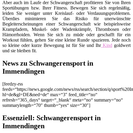
Aber auch im Laufe der Schwangerschaft profitieren Sie von Ihren
Sportübungen bzw. Ihrer Fitness. Bewegen Sie sich regelmäßig,
leiden Sie weniger unter Kreislauf- oder Verdauungsproblemen.
Überdies minimieren Sie das Risiko für unerwünschte
Begleiterscheinungen einer Schwangerschaft wie beispielsweise
Krampfadern, Muskel- oder Wadenkrämpfe, Thrombosen oder
Hämorrhoiden. Wenn Sie sich zu müde oder geschafft für ein
Workout fühlen, gehen Sie eine kleine Runde spazieren. Jede noch
so kleine oder kurze Bewegung ist für Sie und Ihr
Kind
goldwert
und sie bleiben fit.
News zu Schwangerensport in
Immendingen
[feedzy-rss
feeds=“https://news.google.com/news/rss/search/section/q/sport%20
hl=de&gl=DE&ned=de“ max=“3″ feed_title=“no“
refresh=“365_days“ target=“_blank“ meta=“no“ summary=“no“
summarylength=“70″ thumb=“yes“ size=“30″]
Essenziell: Schwangerensport in
Immendingen