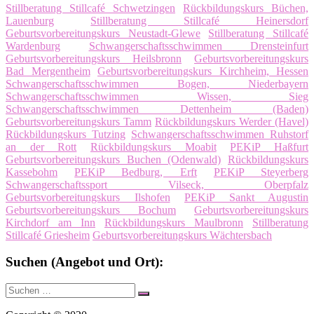
Stillberatung Stillcafé Schwetzingen
Rückbildungskurs Büchen,
Lauenburg
Stillberatung Stillcafé Heinersdorf
Geburtsvorbereitungskurs Neustadt-Glewe
Stillberatung Stillcafé
Wardenburg
Schwangerschaftsschwimmen Drensteinfurt
Geburtsvorbereitungskurs Heilsbronn
Geburtsvorbereitungskurs
Bad Mergentheim
Geburtsvorbereitungskurs Kirchheim, Hessen
Schwangerschaftsschwimmen Bogen, Niederbayern
Schwangerschaftsschwimmen Wissen, Sieg
Schwangerschaftsschwimmen Dettenheim (Baden)
Geburtsvorbereitungskurs Tamm
Rückbildungskurs Werder (Havel)
Rückbildungskurs Tutzing
Schwangerschaftsschwimmen Ruhstorf
an der Rott
Rückbildungskurs Moabit
PEKiP Haßfurt
Geburtsvorbereitungskurs Buchen (Odenwald)
Rückbildungskurs
Kassebohm
PEKiP Bedburg, Erft
PEKiP Steyerberg
Schwangerschaftssport Vilseck, Oberpfalz
Geburtsvorbereitungskurs Ilshofen
PEKiP Sankt Augustin
Geburtsvorbereitungskurs Bochum
Geburtsvorbereitungskurs
Kirchdorf am Inn
Rückbildungskurs Maulbronn
Stillberatung
Stillcafé Griesheim
Geburtsvorbereitungskurs Wächtersbach
Suchen (Angebot und Ort):
Suche
Suchen
nach: