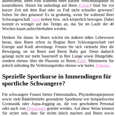
ausreichend, Ihren Puls während einer kurzen Verschnaufpause zu
kontrollieren. Hören Sie unbedingt auf Ihren
Körper
! Sind Sie vor
kurzer Zeit mit dem Rad oder zu Fuß nicht schneller gewesen?
Sehen Sie dies gelassen! Es ist großartig, wenn Sie während Ihrer
Schwangerschaft
Sport
treiben bzw. sich körperlich bewegen. Dabei
kommt es weniger auf das Tempo an, das Sie im Laufe der 40
Wochen kaum aufrechterhalten werden.
Denken Sie daran: In Ihnen wächst ein äußerst süßes Lebewesen
heran, dass Ihnen schon zu Beginn Ihrer Schwangerschaft viel
Energie und Kraft abverlangt. Freuen Sie sich vielmehr über die
Bewegung, sie tut Ihnen und Ihrem Baby gut. Denn dadurch
gelangt nicht nur mehr Sauerstoff in Ihre Lunge sowie Blutgefäße,
sondern ebenso über die Plazenta zu Ihrem
Kind
. Minimieren Sie
jedoch unbeding Ihr Verletzungsrisiko ebenso wie hartes
Training
.
Spezielle Sportkurse in Immendingen für
sportliche Schwangere?
Für schwangere Frauen bieten Fitnessstudios, Physiotherapiepraxen
sowie viele Bäderbetriebe gesonderte Sportkurse wie beispielsweise
Gymnastik oder Aqua-Jogging an, die von geschultem Personal
oder auch von
Hebammen
geleitet werden. Auf diese Weise können
Sie sicher sein, dass Sie nichts falsch machen und Ihnen sowie