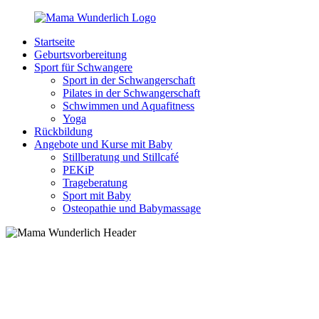
Zurück
zum
Startseite
Inhalt
MamaWunderlich.de
Mutti
Geburtsvorbereitung
sein
Sport für Schwangere
ist
Sport in der Schwangerschaft
wunderbar!
Pilates in der Schwangerschaft
Schwimmen und Aquafitness
Yoga
Rückbildung
Angebote und Kurse mit Baby
Stillberatung und Stillcafé
PEKiP
Trageberatung
Sport mit Baby
Osteopathie und Babymassage