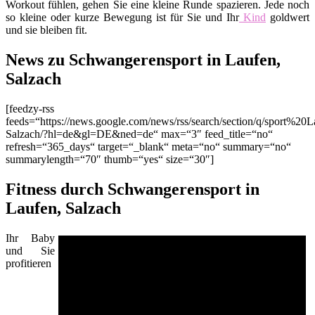
Workout fühlen, gehen Sie eine kleine Runde spazieren. Jede noch
so kleine oder kurze Bewegung ist für Sie und Ihr
Kind
goldwert
und sie bleiben fit.
News zu Schwangerensport in Laufen,
Salzach
[feedzy-rss
feeds=“https://news.google.com/news/rss/search/section/q/sport%20L
Salzach/?hl=de&gl=DE&ned=de“ max=“3″ feed_title=“no“
refresh=“365_days“ target=“_blank“ meta=“no“ summary=“no“
summarylength=“70″ thumb=“yes“ size=“30″]
Fitness durch Schwangerensport in
Laufen, Salzach
Ihr Baby
und Sie
profitieren