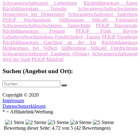
Schwangerschaftssport Liebenburg
Rückbildungskurs Alpen
Rückbildungskurs Templin
Schwangerschaftsschwimmen
Hengersberg bei Deggendorf
Schwangerschaftssport Suderburg
PEKiP Wachtendonk
Stillberatung Stillcafé Frielendorf
Schwangerschaftsschwimmen Tangerhütte
PEKiP Harzgerode
Rückbildungskurs Freiamt
PEKiP Fürth, Bayern
Geburtsvorbereitungskurs Friedrichsdorf, Taunus
PEKiP Viernheim
Rückbildungskurs Garching an der Alz
Rückbildungskurs
Heiligenhaus bei Velbert
Stillberatung Stillcafé Friedrichroda
Schwangerschaftssport Lauingen (Donau)
Schwangerschaftssport
Weil der Stadt
PEKiP Malsfeld
Suchen (Angebot und Ort):
Suche
Suchen
nach:
Copyright © 2020
Impressum
Datenschutzerklärung
* = Affiliatelink/Werbung
Bewertung dieser Seite: 4.72 von 5 (42 Bewertungen)