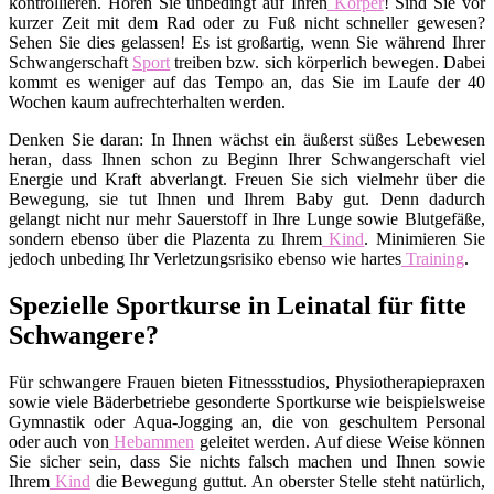
kontrollieren. Hören Sie unbedingt auf Ihren
Körper
! Sind Sie vor
kurzer Zeit mit dem Rad oder zu Fuß nicht schneller gewesen?
Sehen Sie dies gelassen! Es ist großartig, wenn Sie während Ihrer
Schwangerschaft
Sport
treiben bzw. sich körperlich bewegen. Dabei
kommt es weniger auf das Tempo an, das Sie im Laufe der 40
Wochen kaum aufrechterhalten werden.
Denken Sie daran: In Ihnen wächst ein äußerst süßes Lebewesen
heran, dass Ihnen schon zu Beginn Ihrer Schwangerschaft viel
Energie und Kraft abverlangt. Freuen Sie sich vielmehr über die
Bewegung, sie tut Ihnen und Ihrem Baby gut. Denn dadurch
gelangt nicht nur mehr Sauerstoff in Ihre Lunge sowie Blutgefäße,
sondern ebenso über die Plazenta zu Ihrem
Kind
. Minimieren Sie
jedoch unbeding Ihr Verletzungsrisiko ebenso wie hartes
Training
.
Spezielle Sportkurse in Leinatal für fitte
Schwangere?
Für schwangere Frauen bieten Fitnessstudios, Physiotherapiepraxen
sowie viele Bäderbetriebe gesonderte Sportkurse wie beispielsweise
Gymnastik oder Aqua-Jogging an, die von geschultem Personal
oder auch von
Hebammen
geleitet werden. Auf diese Weise können
Sie sicher sein, dass Sie nichts falsch machen und Ihnen sowie
Ihrem
Kind
die Bewegung guttut. An oberster Stelle steht natürlich,