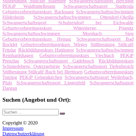
Stillberatung Stillcafé Halensee
Schwangerschaftssport Berching
PEKiP Waldbüttelbrunn
Schwangerschaftssport Stadtroda
Geburtsvorbereitungskurs Backnang
Schwangerschaftsschwimmen
Hildesheim
Schwangerschaftsschwimmen Ottendorf-Okrilla
Schwangerschaftssport Schulzendorf bei Eichwalde
Geburtsvorbereitungskurs Wittenberge, Prignitz
Schwangerschaftsschwimmen Morsbach, Sieg
Geburtsvorbereitungskurs Hemau
Schwangerschaftssport Bad
Bocklet
Geburtsvorbereitungskurs Wirges
Stillberatung Stillcafé
Fritzlar
Rückbildungskurs Hattingen
Schwangerschaftsschwimmen
Reinhardshagen
Geburtsvorbereitungskurs Viechtach
PEKiP
Prenzlau
Schwangerschaftssport Gadebusch
Rückbildungskurs
Schmiedeberg, Osterzgebirge
Schwangerschaftssport Tiefenbroich
Stillberatung Stillcafé Buch bei Illertissen
Geburtsvorbereitungskurs
Tutzing
PEKiP Gelsenkirchen
Schwangerschaftssport Weilerbach,
Pfalz
Schwangerschaftssport Lingenfeld
Schwangerschaftssport
Dargun
Suchen (Angebot und Ort):
Suche
Suchen
nach:
Copyright © 2020
Impressum
Datenschutzerklärung