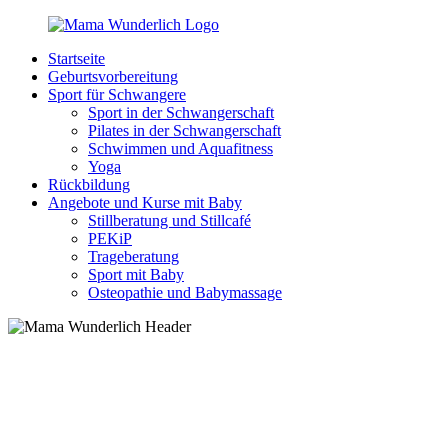
Zurück
zum
Startseite
Inhalt
MamaWunderlich.de
Mutti
Geburtsvorbereitung
sein
Sport für Schwangere
ist
Sport in der Schwangerschaft
wunderbar!
Pilates in der Schwangerschaft
Schwimmen und Aquafitness
Yoga
Rückbildung
Angebote und Kurse mit Baby
Stillberatung und Stillcafé
PEKiP
Trageberatung
Sport mit Baby
Osteopathie und Babymassage