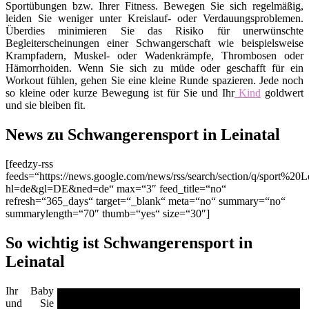
Sportübungen bzw. Ihrer Fitness. Bewegen Sie sich regelmäßig,
leiden Sie weniger unter Kreislauf- oder Verdauungsproblemen.
Überdies minimieren Sie das Risiko für unerwünschte
Begleiterscheinungen einer Schwangerschaft wie beispielsweise
Krampfadern, Muskel- oder Wadenkrämpfe, Thrombosen oder
Hämorrhoiden. Wenn Sie sich zu müde oder geschafft für ein
Workout fühlen, gehen Sie eine kleine Runde spazieren. Jede noch
so kleine oder kurze Bewegung ist für Sie und Ihr
Kind
goldwert
und sie bleiben fit.
News zu Schwangerensport in Leinatal
[feedzy-rss
feeds=“https://news.google.com/news/rss/search/section/q/sport%20Le
hl=de&gl=DE&ned=de“ max=“3″ feed_title=“no“
refresh=“365_days“ target=“_blank“ meta=“no“ summary=“no“
summarylength=“70″ thumb=“yes“ size=“30″]
So wichtig ist Schwangerensport in
Leinatal
Ihr Baby
und Sie