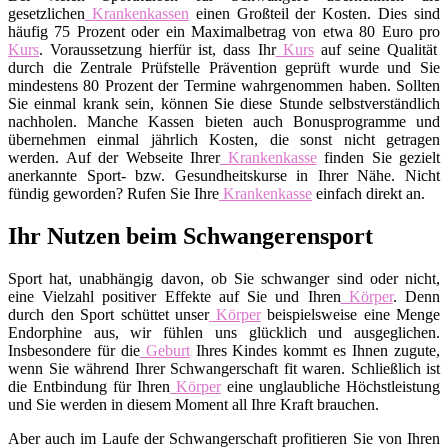
gesetzlichen
Krankenkassen
einen Großteil der Kosten. Dies sind
häufig 75 Prozent oder ein Maximalbetrag von etwa 80 Euro pro
Kurs
. Voraussetzung hierfür ist, dass Ihr
Kurs
auf seine Qualität
durch die Zentrale Prüfstelle Prävention geprüft wurde und Sie
mindestens 80 Prozent der Termine wahrgenommen haben. Sollten
Sie einmal krank sein, können Sie diese Stunde selbstverständlich
nachholen. Manche Kassen bieten auch Bonusprogramme und
übernehmen einmal jährlich Kosten, die sonst nicht getragen
werden. Auf der Webseite Ihrer
Krankenkasse
finden Sie gezielt
anerkannte Sport- bzw. Gesundheitskurse in Ihrer Nähe. Nicht
fündig geworden? Rufen Sie Ihre
Krankenkasse
einfach direkt an.
Ihr Nutzen beim Schwangerensport
Sport hat, unabhängig davon, ob Sie schwanger sind oder nicht,
eine Vielzahl positiver Effekte auf Sie und Ihren
Körper
. Denn
durch den Sport schüttet unser
Körper
beispielsweise eine Menge
Endorphine aus, wir fühlen uns glücklich und ausgeglichen.
Insbesondere für die
Geburt
Ihres Kindes kommt es Ihnen zugute,
wenn Sie während Ihrer Schwangerschaft fit waren. Schließlich ist
die Entbindung für Ihren
Körper
eine unglaubliche Höchstleistung
und Sie werden in diesem Moment all Ihre Kraft brauchen.
Aber auch im Laufe der Schwangerschaft profitieren Sie von Ihren