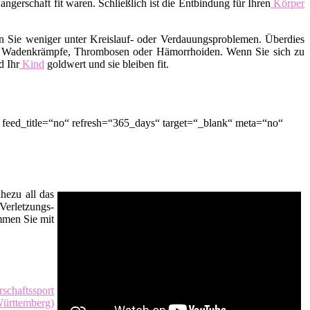
erschaft fit waren. Schließlich ist die Entbindung für Ihren
Körper
en Sie weniger unter Kreislauf- oder Verdauungsproblemen. Überdies
der Wadenkrämpfe, Thrombosen oder Hämorrhoiden. Wenn Sie sich zu
d Ihr
Kind
goldwert und sie bleiben fit.
 feed_title=“no“ refresh=“365_days“ target=“_blank“ meta=“no“
hezu all das
Verletzungs-
men Sie mit
schaftssport
ürttemberg)