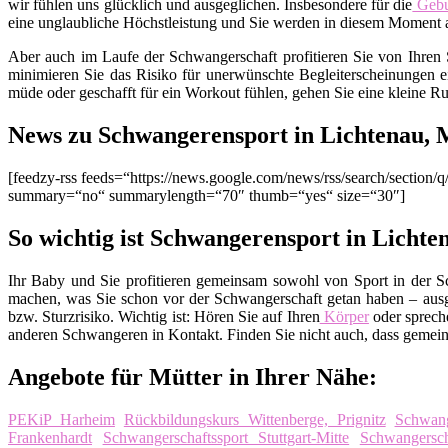
wir fühlen uns glücklich und ausgeglichen. Insbesondere für die
Gebu
eine unglaubliche Höchstleistung und Sie werden in diesem Moment al
Aber auch im Laufe der Schwangerschaft profitieren Sie von Ihren 
minimieren Sie das Risiko für unerwünschte Begleiterscheinungen
müde oder geschafft für ein Workout fühlen, gehen Sie eine kleine Ru
News zu Schwangerensport in Lichtenau, 
[feedzy-rss feeds=“https://news.google.com/news/rss/search/secti
summary=“no“ summarylength=“70″ thumb=“yes“ size=“30″]
So wichtig ist Schwangerensport in Lichte
Ihr Baby und Sie profitieren gemeinsam sowohl von Sport in der S
machen, was Sie schon vor der Schwangerschaft getan haben – ausg
bzw. Sturzrisiko. Wichtig ist: Hören Sie auf Ihren
Körper
oder spreche
anderen Schwangeren in Kontakt. Finden Sie nicht auch, dass gemein
Angebote für Mütter in Ihrer Nähe:
PEKiP Harheim
Rückbildungskurs Wittenberge, Prignitz
Schwang
Frankenhardt
Schwangerschaftssport Stuttgart-Mitte
Schwangersc