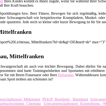
rt
Ihres Kindes kommt es Ihnen zugute, wenn Sie während Ihrer Schwang
l Ihre Kraft brauchen.
Sportübungen bzw. Ihrer Fitness. Bewegen Sie sich regelmäßig, leid
 einer Schwangerschaft wie beispielsweise Krampfadern, Muskel- o
nde spazieren. Jede noch so kleine oder kurze Bewegung ist für Sie un
Mittelfranken
on/q/sport%20Lichtenau, Mittelfranken/?hl=de&gl=DE&ned=de“ max=“3″
nau, Mittelfranken
chwangerschaft als auch von leichter Bewegung. Dabei dürfen Sie na
enommen sind harte Trainingseinheiten und Sportarten mit erhöhtem 
n Sie mit Ihrem Frauenarzt oder Ihrer
Hebamme
. Währenddessen kom
sam Sport treiben am schönsten ist?
erschaftssport Möhringen
PEKiP Bornheim, Rheinland
Schwanger
haftsschwimmen Chemnitz
Schwangerschaftssport Königsbronn (W