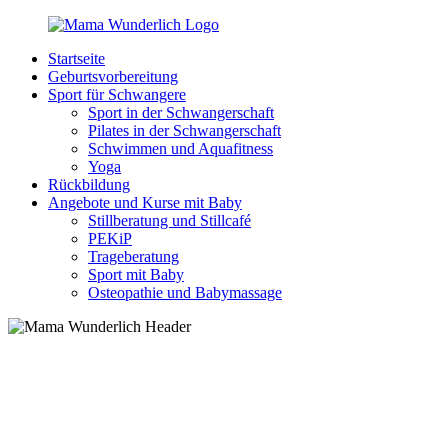
Zurück
zum
Startseite
Inhalt
MamaWunderlich.de
Mutti
Geburtsvorbereitung
sein
Sport für Schwangere
ist
Sport in der Schwangerschaft
wunderbar!
Pilates in der Schwangerschaft
Schwimmen und Aquafitness
Yoga
Rückbildung
Angebote und Kurse mit Baby
Stillberatung und Stillcafé
PEKiP
Trageberatung
Sport mit Baby
Osteopathie und Babymassage