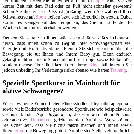
kontrollieren. Hören Sie unbedingt auf Ihren
Körper
! Sind Sie vor
kurzer Zeit mit dem Rad oder zu Fuß nicht schneller gewesen?
Sehen Sie dies gelassen! Es ist großartig, wenn Sie während Ihrer
Schwangerschaft
Sport
treiben bzw. sich körperlich bewegen. Dabei
kommt es weniger auf das Tempo an, das Sie im Laufe der 40
Wochen kaum aufrechterhalten werden.
Denken Sie daran: In Ihnen wächst ein äußerst süßes Lebewesen
heran, dass Ihnen schon zu Beginn Ihrer Schwangerschaft viel
Energie und Kraft abverlangt. Freuen Sie sich vielmehr über die
Bewegung, sie tut Ihnen und Ihrem Baby gut. Denn dadurch
gelangt nicht nur mehr Sauerstoff in Ihre Lunge sowie Blutgefäße,
sondern ebenso über die Plazenta zu Ihrem
Kind
. Minimieren Sie
jedoch unbeding Ihr Verletzungsrisiko ebenso wie hartes
Training
.
Spezielle Sportkurse in Mainhardt für
aktive Schwangere?
Für schwangere Frauen bieten Fitnessstudios, Physiotherapiepraxen
sowie viele Bäderbetriebe gesonderte Sportkurse wie beispielsweise
Gymnastik oder Aqua-Jogging an, die von geschultem Personal
oder auch von
Hebammen
geleitet werden. Auf diese Weise können
Sie sicher sein, dass Sie nichts falsch machen und Ihnen sowie
Ihrem
Kind
die Bewegung guttut. An oberster Stelle steht natürlich,