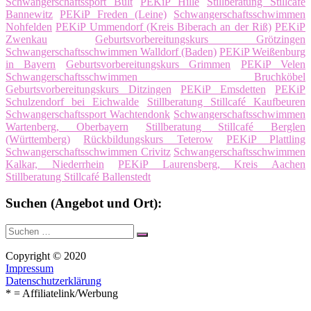
Schwangerschaftssport Bult
PEKiP Hille
Stillberatung Stillcafé
Bannewitz
PEKiP Freden (Leine)
Schwangerschaftsschwimmen
Nohfelden
PEKiP Ummendorf (Kreis Biberach an der Riß)
PEKiP
Zwenkau
Geburtsvorbereitungskurs Grötzingen
Schwangerschaftsschwimmen Walldorf (Baden)
PEKiP Weißenburg
in Bayern
Geburtsvorbereitungskurs Grimmen
PEKiP Velen
Schwangerschaftsschwimmen Bruchköbel
Geburtsvorbereitungskurs Ditzingen
PEKiP Emsdetten
PEKiP
Schulzendorf bei Eichwalde
Stillberatung Stillcafé Kaufbeuren
Schwangerschaftssport Wachtendonk
Schwangerschaftsschwimmen
Wartenberg, Oberbayern
Stillberatung Stillcafé Berglen
(Württemberg)
Rückbildungskurs Teterow
PEKiP Plattling
Schwangerschaftsschwimmen Crivitz
Schwangerschaftsschwimmen
Kalkar, Niederrhein
PEKiP Laurensberg, Kreis Aachen
Stillberatung Stillcafé Ballenstedt
Suchen (Angebot und Ort):
Suche
Suchen
nach:
Copyright © 2020
Impressum
Datenschutzerklärung
* = Affiliatelink/Werbung