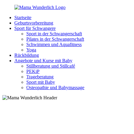
Zurück
zum
Startseite
Inhalt
MamaWunderlich.de
Mutti
Geburtsvorbereitung
sein
Sport für Schwangere
ist
Sport in der Schwangerschaft
wunderbar!
Pilates in der Schwangerschaft
Schwimmen und Aquafitness
Yoga
Rückbildung
Angebote und Kurse mit Baby
Stillberatung und Stillcafé
PEKiP
Trageberatung
Sport mit Baby
Osteopathie und Babymassage