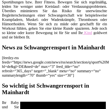
Sportübungen bzw. Ihrer Fitness. Bewegen Sie sich regelmäßig,
leiden Sie weniger unter Kreislauf- oder Verdauungsproblemen.
Überdies minimieren Sie das Risiko für unerwünschte
Begleiterscheinungen einer Schwangerschaft wie beispielsweise
Krampfadern, Muskel- oder Wadenkrämpfe, Thrombosen oder
Hämorrhoiden. Wenn Sie sich zu müde oder geschafft für ein
Workout fühlen, gehen Sie eine kleine Runde spazieren. Jede noch
so kleine oder kurze Bewegung ist für Sie und Ihr
Kind
goldwert
und sie bleiben fit.
News zu Schwangerensport in Mainhardt
[feedzy-rss
feeds=“https://news.google.com/news/rss/search/section/q/sport%20M
hl=de&gl=DE&ned=de“ max=“3″ feed_title=“no“
refresh=“365_days“ target=“_blank“ meta=“no“ summary=“no“
summarylength=“70″ thumb=“yes“ size=“30″]
So wichtig ist Schwangerensport in
Mainhardt
Ihr Baby
und Sie