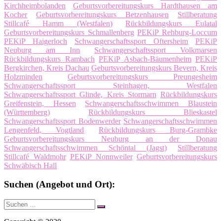
Kirchheimbolanden
Geburtsvorbereitungskurs Hardthausen am
Kocher
Geburtsvorbereitungskurs Betzenhausen
Stillberatung
Stillcafé Hamm (Westfalen)
Rückbildungskurs Eulatal
Geburtsvorbereitungskurs Schmallenberg
PEKiP Rehburg-Loccum
PEKiP Haigerloch
Schwangerschaftssport Oftersheim
PEKiP
Neuburg am Inn
Schwangerschaftssport Volkmarsen
Rückbildungskurs Rambach
PEKiP Asbach-Bäumenheim
PEKiP
Bergkirchen, Kreis Dachau
Geburtsvorbereitungskurs Bevern, Kreis
Holzminden
Geburtsvorbereitungskurs Preungesheim
Schwangerschaftssport Steinhagen, Westfalen
Schwangerschaftssport Glinde, Kreis Stormarn
Rückbildungskurs
Greifenstein, Hessen
Schwangerschaftsschwimmen Blaustein
(Württemberg)
Rückbildungskurs Blieskastel
Schwangerschaftssport Bodenwerder
Schwangerschaftsschwimmen
Lengenfeld, Vogtland
Rückbildungskurs Burg-Grambke
Geburtsvorbereitungskurs Neuburg an der Donau
Schwangerschaftsschwimmen Schöntal (Jagst)
Stillberatung
Stillcafé Waldmohr
PEKiP Nonnweiler
Geburtsvorbereitungskurs
Schwäbisch Hall
Suchen (Angebot und Ort):
Suche
Suchen
nach: