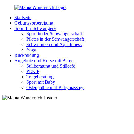
Zurück
zum
Startseite
Inhalt
MamaWunderlich.de
Mutti
Geburtsvorbereitung
sein
Sport für Schwangere
ist
Sport in der Schwangerschaft
wunderbar!
Pilates in der Schwangerschaft
Schwimmen und Aquafitness
Yoga
Rückbildung
Angebote und Kurse mit Baby
Stillberatung und Stillcafé
PEKiP
Trageberatung
Sport mit Baby
Osteopathie und Babymassage