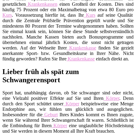
gesetzlichen
Krankenkassen
einen Großteil der Kosten. Dies sind
häufig 75 Prozent oder ein Maximalbetrag von etwa 80 Euro pro
Kurs
. Voraussetzung hierfür ist, dass Ihr
Kurs
auf seine Qualität
durch die Zentrale Prüfstelle Prävention geprüft wurde und Sie
mindestens 80 Prozent der Termine wahrgenommen haben. Sollten
Sie einmal krank sein, können Sie diese Stunde selbstverständlich
nachholen. Manche Kassen bieten auch Bonusprogramme und
übernehmen einmal jährlich Kosten, die sonst nicht getragen
werden. Auf der Webseite Ihrer
Krankenkasse
finden Sie gezielt
anerkannte Sport- bzw. Gesundheitskurse in Ihrer Nähe. Nicht
fündig geworden? Rufen Sie Ihre
Krankenkasse
einfach direkt an.
Lieber früh als spät zum
Schwangerensport
Sport hat, unabhängig davon, ob Sie schwanger sind oder nicht,
eine Vielzahl positiver Effekte auf Sie und Ihren
Körper
. Denn
durch den Sport schüttet unser
Körper
beispielsweise eine Menge
Endorphine aus, wir fühlen uns glücklich und ausgeglichen.
Insbesondere für die
Geburt
Ihres Kindes kommt es Ihnen zugute,
wenn Sie während Ihrer Schwangerschaft fit waren. Schließlich ist
die Entbindung für Ihren
Körper
eine unglaubliche Höchstleistung
und Sie werden in diesem Moment all Ihre Kraft brauchen.