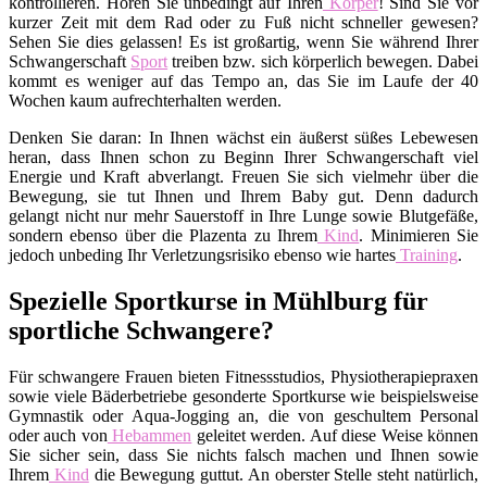
kontrollieren. Hören Sie unbedingt auf Ihren
Körper
! Sind Sie vor
kurzer Zeit mit dem Rad oder zu Fuß nicht schneller gewesen?
Sehen Sie dies gelassen! Es ist großartig, wenn Sie während Ihrer
Schwangerschaft
Sport
treiben bzw. sich körperlich bewegen. Dabei
kommt es weniger auf das Tempo an, das Sie im Laufe der 40
Wochen kaum aufrechterhalten werden.
Denken Sie daran: In Ihnen wächst ein äußerst süßes Lebewesen
heran, dass Ihnen schon zu Beginn Ihrer Schwangerschaft viel
Energie und Kraft abverlangt. Freuen Sie sich vielmehr über die
Bewegung, sie tut Ihnen und Ihrem Baby gut. Denn dadurch
gelangt nicht nur mehr Sauerstoff in Ihre Lunge sowie Blutgefäße,
sondern ebenso über die Plazenta zu Ihrem
Kind
. Minimieren Sie
jedoch unbeding Ihr Verletzungsrisiko ebenso wie hartes
Training
.
Spezielle Sportkurse in Mühlburg für
sportliche Schwangere?
Für schwangere Frauen bieten Fitnessstudios, Physiotherapiepraxen
sowie viele Bäderbetriebe gesonderte Sportkurse wie beispielsweise
Gymnastik oder Aqua-Jogging an, die von geschultem Personal
oder auch von
Hebammen
geleitet werden. Auf diese Weise können
Sie sicher sein, dass Sie nichts falsch machen und Ihnen sowie
Ihrem
Kind
die Bewegung guttut. An oberster Stelle steht natürlich,