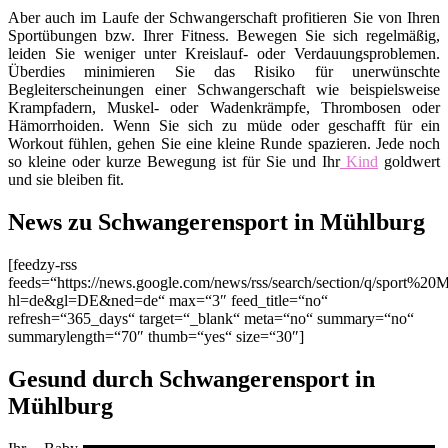
Aber auch im Laufe der Schwangerschaft profitieren Sie von Ihren
Sportübungen bzw. Ihrer Fitness. Bewegen Sie sich regelmäßig,
leiden Sie weniger unter Kreislauf- oder Verdauungsproblemen.
Überdies minimieren Sie das Risiko für unerwünschte
Begleiterscheinungen einer Schwangerschaft wie beispielsweise
Krampfadern, Muskel- oder Wadenkrämpfe, Thrombosen oder
Hämorrhoiden. Wenn Sie sich zu müde oder geschafft für ein
Workout fühlen, gehen Sie eine kleine Runde spazieren. Jede noch
so kleine oder kurze Bewegung ist für Sie und Ihr
Kind
goldwert
und sie bleiben fit.
News zu Schwangerensport in Mühlburg
[feedzy-rss
feeds=“https://news.google.com/news/rss/search/section/q/sport%20
hl=de&gl=DE&ned=de“ max=“3″ feed_title=“no“
refresh=“365_days“ target=“_blank“ meta=“no“ summary=“no“
summarylength=“70″ thumb=“yes“ size=“30″]
Gesund durch Schwangerensport in
Mühlburg