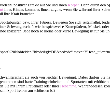
ielzahl positiver Effekte auf Sie und Ihren
Körper
. Denn durch den Sp
rt
Ihres Kindes kommt es Ihnen zugute, wenn Sie während Ihrer Schwang
l Ihre Kraft brauchen.
Sportübungen bzw. Ihrer Fitness. Bewegen Sie sich regelmäßig, leid
 einer Schwangerschaft wie beispielsweise Krampfadern, Muskel- o
nde spazieren. Jede noch so kleine oder kurze Bewegung ist für Sie un
ion/q/sport%20Nohfelden/?hl=de&gl=DE&ned=de“ max=“3″ feed_title=“
n
chwangerschaft als auch von leichter Bewegung. Dabei dürfen Sie na
enommen sind harte Trainingseinheiten und Sportarten mit erhöhtem 
n Sie mit Ihrem Frauenarzt oder Ihrer
Hebamme
. Währenddessen kom
sam Sport treiben am schönsten ist?