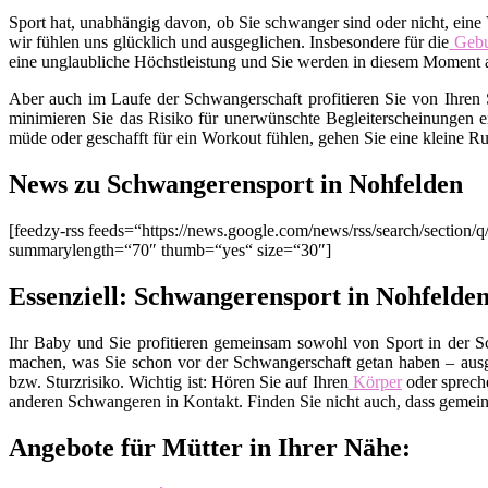
Sport hat, unabhängig davon, ob Sie schwanger sind oder nicht, eine V
wir fühlen uns glücklich und ausgeglichen. Insbesondere für die
Gebu
eine unglaubliche Höchstleistung und Sie werden in diesem Moment al
Aber auch im Laufe der Schwangerschaft profitieren Sie von Ihren 
minimieren Sie das Risiko für unerwünschte Begleiterscheinungen
müde oder geschafft für ein Workout fühlen, gehen Sie eine kleine Ru
News zu Schwangerensport in Nohfelden
[feedzy-rss feeds=“https://news.google.com/news/rss/search/sect
summarylength=“70″ thumb=“yes“ size=“30″]
Essenziell: Schwangerensport in Nohfelde
Ihr Baby und Sie profitieren gemeinsam sowohl von Sport in der S
machen, was Sie schon vor der Schwangerschaft getan haben – ausg
bzw. Sturzrisiko. Wichtig ist: Hören Sie auf Ihren
Körper
oder spreche
anderen Schwangeren in Kontakt. Finden Sie nicht auch, dass gemein
Angebote für Mütter in Ihrer Nähe: