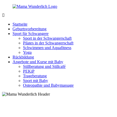
Zurück
zum
Inhalt
MamaWunderlich.de
Mutti
sein
Startseite
ist
Geburtsvorbereitung
wunderbar!
Sport für Schwangere
Sport in der Schwangerschaft
Pilates in der Schwangerschaft
Schwimmen und Aquafitness
Yoga
Rückbildung
Angebote und Kurse mit Baby
Stillberatung und Stillcafé
PEKiP
Trageberatung
Sport mit Baby
Osteopathie und Babymassage