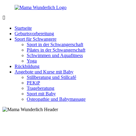
Zurück
zum
Inhalt
MamaWunderlich.de
Mutti
sein
Startseite
ist
Geburtsvorbereitung
wunderbar!
Sport für Schwangere
Sport in der Schwangerschaft
Pilates in der Schwangerschaft
Schwimmen und Aquafitness
Yoga
Rückbildung
Angebote und Kurse mit Baby
Stillberatung und Stillcafé
PEKiP
Trageberatung
Sport mit Baby
Osteopathie und Babymassage