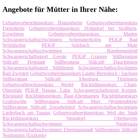
Angebote für Mütter in Ihrer Nähe:
Geburtsvorbereitungskurs Bönnigheim
Geburtsvorbereitungskurs
Freinsheim
Geburtsvorbereitungskurs Hohndorf bei Stollberg,
Erzgebirge
Geburtsvorbereitungskurs Marten
Schwangerschaftsschwimmen Schemmerhofen
PEKiP Bad
Wörishofen
PEKiP Sulzbach am Main
Schwangerschaftsschwimmen Burglengenfeld
Schwangerschaftssport Geeste
PEKiP Gransee
Stillberatung
Stillcafé Hettstadt
Stillberatung Stillcafé Dauchingen
Schwangerschaftssport Stühlingen
Schwangerschaftsschwimmen
Bad Zwesten
Geburtsvorbereitungskurs Lauter-Bernsbach / Sachsen
Stillberatung Stillcafé Altenburg, Thüringen
Geburtsvorbereitungskurs Wedel
Rückbildungskurs Cham,
Oberpfalz
PEKiP Nassau, Lahn
Schwangerschaftssport Kerpen,
Rheinland
Rückbildungskurs Baar-Ebenhausen
Rückbildungskurs
Grafenwöhr
Stillberatung Stillcafé Murr (Württemberg)
Stillberatung Stillcafé Zerzabelshof
Schwangerschaftsschwimmen
Liederbach am Taunus
Geburtsvorbereitungskurs Weil der Stadt
Rückbildungskurs Siegsdorf, Oberbayern
Schwangerschaftsschwimmen Niederaula
Schwangerschaftsschwimmen Ebermannstadt
Stillberatung Stillcafé
Neuhausen (Enzkreis)