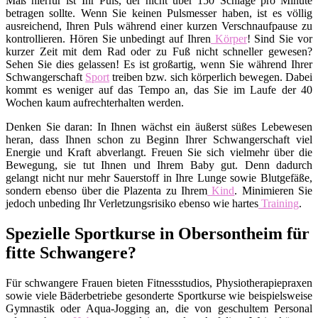
Maß hierfür ist Ihr Puls, der nicht über 150 Schläge pro Minute
betragen sollte. Wenn Sie keinen Pulsmesser haben, ist es völlig
ausreichend, Ihren Puls während einer kurzen Verschnaufpause zu
kontrollieren. Hören Sie unbedingt auf Ihren
Körper
! Sind Sie vor
kurzer Zeit mit dem Rad oder zu Fuß nicht schneller gewesen?
Sehen Sie dies gelassen! Es ist großartig, wenn Sie während Ihrer
Schwangerschaft
Sport
treiben bzw. sich körperlich bewegen. Dabei
kommt es weniger auf das Tempo an, das Sie im Laufe der 40
Wochen kaum aufrechterhalten werden.
Denken Sie daran: In Ihnen wächst ein äußerst süßes Lebewesen
heran, dass Ihnen schon zu Beginn Ihrer Schwangerschaft viel
Energie und Kraft abverlangt. Freuen Sie sich vielmehr über die
Bewegung, sie tut Ihnen und Ihrem Baby gut. Denn dadurch
gelangt nicht nur mehr Sauerstoff in Ihre Lunge sowie Blutgefäße,
sondern ebenso über die Plazenta zu Ihrem
Kind
. Minimieren Sie
jedoch unbeding Ihr Verletzungsrisiko ebenso wie hartes
Training
.
Spezielle Sportkurse in Obersontheim für
fitte Schwangere?
Für schwangere Frauen bieten Fitnessstudios, Physiotherapiepraxen
sowie viele Bäderbetriebe gesonderte Sportkurse wie beispielsweise
Gymnastik oder Aqua-Jogging an, die von geschultem Personal