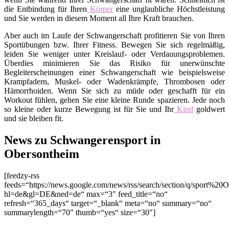
die Entbindung für Ihren
Körper
eine unglaubliche Höchstleistung
und Sie werden in diesem Moment all Ihre Kraft brauchen.
Aber auch im Laufe der Schwangerschaft profitieren Sie von Ihren
Sportübungen bzw. Ihrer Fitness. Bewegen Sie sich regelmäßig,
leiden Sie weniger unter Kreislauf- oder Verdauungsproblemen.
Überdies minimieren Sie das Risiko für unerwünschte
Begleiterscheinungen einer Schwangerschaft wie beispielsweise
Krampfadern, Muskel- oder Wadenkrämpfe, Thrombosen oder
Hämorrhoiden. Wenn Sie sich zu müde oder geschafft für ein
Workout fühlen, gehen Sie eine kleine Runde spazieren. Jede noch
so kleine oder kurze Bewegung ist für Sie und Ihr
Kind
goldwert
und sie bleiben fit.
News zu Schwangerensport in
Obersontheim
[feedzy-rss
feeds=“https://news.google.com/news/rss/search/section/q/sport%20
hl=de&gl=DE&ned=de“ max=“3″ feed_title=“no“
refresh=“365_days“ target=“_blank“ meta=“no“ summary=“no“
summarylength=“70″ thumb=“yes“ size=“30″]