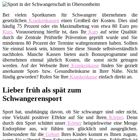
Bei vielen Sportkursen für Schwangere übernehmen die
gesetzlichen
Krankenkassen
einen Großteil der Kosten. Dies sind
häufig 75 Prozent oder ein Maximalbetrag von etwa 80 Euro pro
Kurs
. Voraussetzung hierfür ist, dass Ihr
Kurs
auf seine Qualität
durch die Zentrale Prüfstelle Prävention geprüft wurde und Sie
mindestens 80 Prozent der Termine wahrgenommen haben. Sollten
Sie einmal krank sein, können Sie diese Stunde selbstverständlich
nachholen. Manche Kassen bieten auch Bonusprogramme und
übernehmen einmal jährlich Kosten, die sonst nicht getragen
werden. Auf der Webseite Ihrer
Krankenkasse
finden Sie gezielt
anerkannte Sport- bzw. Gesundheitskurse in Ihrer Nähe. Nicht
fündig geworden? Rufen Sie Ihre
Krankenkasse
einfach direkt an.
Lieber früh als spät zum
Schwangerensport
Sport hat, unabhängig davon, ob Sie schwanger sind oder nicht,
eine Vielzahl positiver Effekte auf Sie und Ihren
Körper
. Denn
durch den Sport schüttet unser
Körper
beispielsweise eine Menge
Endorphine aus, wir fühlen uns glücklich und ausgeglichen.
Insbesondere für die
Geburt
Ihres Kindes kommt es Ihnen zugute,
wenn Sie während Ihrer Schwangerschaft fit waren. Schließlich ist