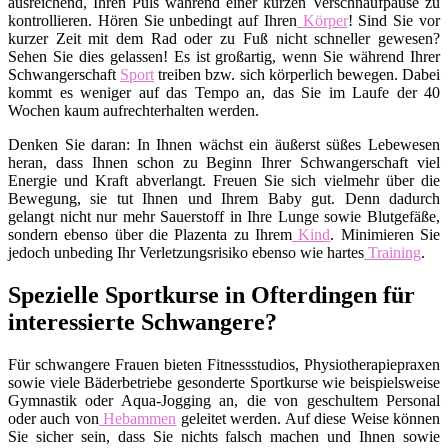
ausreichend, Ihren Puls während einer kurzen Verschnaufpause zu
kontrollieren. Hören Sie unbedingt auf Ihren
Körper
! Sind Sie vor
kurzer Zeit mit dem Rad oder zu Fuß nicht schneller gewesen?
Sehen Sie dies gelassen! Es ist großartig, wenn Sie während Ihrer
Schwangerschaft
Sport
treiben bzw. sich körperlich bewegen. Dabei
kommt es weniger auf das Tempo an, das Sie im Laufe der 40
Wochen kaum aufrechterhalten werden.
Denken Sie daran: In Ihnen wächst ein äußerst süßes Lebewesen
heran, dass Ihnen schon zu Beginn Ihrer Schwangerschaft viel
Energie und Kraft abverlangt. Freuen Sie sich vielmehr über die
Bewegung, sie tut Ihnen und Ihrem Baby gut. Denn dadurch
gelangt nicht nur mehr Sauerstoff in Ihre Lunge sowie Blutgefäße,
sondern ebenso über die Plazenta zu Ihrem
Kind
. Minimieren Sie
jedoch unbeding Ihr Verletzungsrisiko ebenso wie hartes
Training
.
Spezielle Sportkurse in Ofterdingen für
interessierte Schwangere?
Für schwangere Frauen bieten Fitnessstudios, Physiotherapiepraxen
sowie viele Bäderbetriebe gesonderte Sportkurse wie beispielsweise
Gymnastik oder Aqua-Jogging an, die von geschultem Personal
oder auch von
Hebammen
geleitet werden. Auf diese Weise können
Sie sicher sein, dass Sie nichts falsch machen und Ihnen sowie