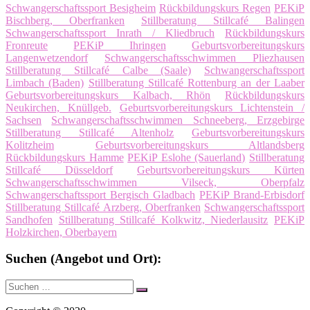
Schwangerschaftssport Besigheim
Rückbildungskurs Regen
PEKiP
Bischberg, Oberfranken
Stillberatung Stillcafé Balingen
Schwangerschaftssport Inrath / Kliedbruch
Rückbildungskurs
Fronreute
PEKiP Ihringen
Geburtsvorbereitungskurs
Langenwetzendorf
Schwangerschaftsschwimmen Pliezhausen
Stillberatung Stillcafé Calbe (Saale)
Schwangerschaftssport
Limbach (Baden)
Stillberatung Stillcafé Rottenburg an der Laaber
Geburtsvorbereitungskurs Kalbach, Rhön
Rückbildungskurs
Neukirchen, Knüllgeb.
Geburtsvorbereitungskurs Lichtenstein /
Sachsen
Schwangerschaftsschwimmen Schneeberg, Erzgebirge
Stillberatung Stillcafé Altenholz
Geburtsvorbereitungskurs
Kolitzheim
Geburtsvorbereitungskurs Altlandsberg
Rückbildungskurs Hamme
PEKiP Eslohe (Sauerland)
Stillberatung
Stillcafé Düsseldorf
Geburtsvorbereitungskurs Kürten
Schwangerschaftsschwimmen Vilseck, Oberpfalz
Schwangerschaftssport Bergisch Gladbach
PEKiP Brand-Erbisdorf
Stillberatung Stillcafé Arzberg, Oberfranken
Schwangerschaftssport
Sandhofen
Stillberatung Stillcafé Kolkwitz, Niederlausitz
PEKiP
Holzkirchen, Oberbayern
Suchen (Angebot und Ort):
Suche
Suchen
nach: