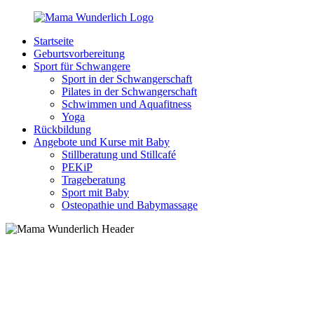
Zurück
zum
Startseite
Inhalt
MamaWunderlich.de
Mutti
Geburtsvorbereitung
sein
Sport für Schwangere
ist
Sport in der Schwangerschaft
wunderbar!
Pilates in der Schwangerschaft
Schwimmen und Aquafitness
Yoga
Rückbildung
Angebote und Kurse mit Baby
Stillberatung und Stillcafé
PEKiP
Trageberatung
Sport mit Baby
Osteopathie und Babymassage