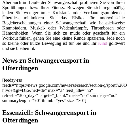
Aber auch im Laufe der Schwangerschaft profitieren Sie von Ihren
Sportübungen bzw. Ihrer Fitness. Bewegen Sie sich regelmäßig,
leiden Sie weniger unter Kreislauf- oder Verdauungsproblemen.
Überdies minimieren Sie das Risiko für unerwünschte
Begleiterscheinungen einer Schwangerschaft wie beispielsweise
Krampfadern, Muskel- oder Wadenkrämpfe, Thrombosen oder
Hämorrhoiden. Wenn Sie sich zu müde oder geschafft für ein
Workout fühlen, gehen Sie eine kleine Runde spazieren. Jede noch
so kleine oder kurze Bewegung ist für Sie und Ihr
Kind
goldwert
und sie bleiben fit.
News zu Schwangerensport in
Ofterdingen
[feedzy-rss
feeds=“https://news.google.com/news/rss/search/section/q/sport%20O
hl=de&gl=DE&ned=de“ max=“3″ feed_title=“no“
refresh=“365_days“ target=“_blank“ meta=“no“ summary=“no“
summarylength=“70″ thumb=“yes“ size=“30″]
Essenziell: Schwangerensport in
Ofterdingen