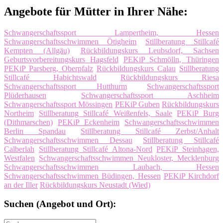
Angebote für Mütter in Ihrer Nähe:
Schwangerschaftssport Lampertheim, Hessen
Schwangerschaftsschwimmen Ötigheim
Stillberatung Stillcafé
Kempten (Allgäu)
Rückbildungskurs Leubsdorf, Sachsen
Geburtsvorbereitungskurs Hagsfeld
PEKiP Schmölln, Thüringen
PEKiP Parsberg, Oberpfalz
Rückbildungskurs Calau
Stillberatung
Stillcafé Habichtswald
Rückbildungskurs Riesa
Schwangerschaftssport Hutthurm
Schwangerschaftssport
Plüderhausen
Schwangerschaftssport Aschheim
Schwangerschaftssport Mössingen
PEKiP Guben
Rückbildungskurs
Northeim
Stillberatung Stillcafé Weißenfels, Saale
PEKiP Burg
(Dithmarschen)
PEKiP Eckenheim
Schwangerschaftsschwimmen
Berlin Spandau
Stillberatung Stillcafé Zerbst/Anhalt
Schwangerschaftsschwimmen Dessau
Stillberatung Stillcafé
Calberlah
Stillberatung Stillcafé Altona-Nord
PEKiP Steinhagen,
Westfalen
Schwangerschaftsschwimmen Neukloster, Mecklenburg
Schwangerschaftsschwimmen Laubach, Hessen
Schwangerschaftsschwimmen Büdingen, Hessen
PEKiP Kirchdorf
an der Iller
Rückbildungskurs Neustadt (Wied)
Suchen (Angebot und Ort):
Suche