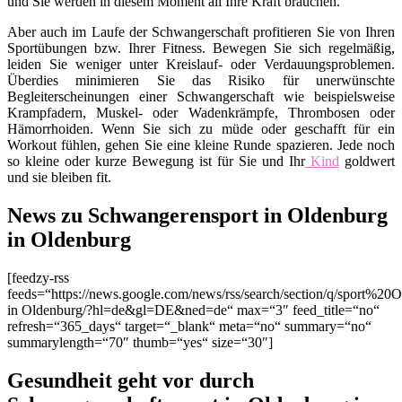
und Sie werden in diesem Moment all Ihre Kraft brauchen.
Aber auch im Laufe der Schwangerschaft profitieren Sie von Ihren
Sportübungen bzw. Ihrer Fitness. Bewegen Sie sich regelmäßig,
leiden Sie weniger unter Kreislauf- oder Verdauungsproblemen.
Überdies minimieren Sie das Risiko für unerwünschte
Begleiterscheinungen einer Schwangerschaft wie beispielsweise
Krampfadern, Muskel- oder Wadenkrämpfe, Thrombosen oder
Hämorrhoiden. Wenn Sie sich zu müde oder geschafft für ein
Workout fühlen, gehen Sie eine kleine Runde spazieren. Jede noch
so kleine oder kurze Bewegung ist für Sie und Ihr
Kind
goldwert
und sie bleiben fit.
News zu Schwangerensport in Oldenburg
in Oldenburg
[feedzy-rss
feeds=“https://news.google.com/news/rss/search/section/q/sport%20
in Oldenburg/?hl=de&gl=DE&ned=de“ max=“3″ feed_title=“no“
refresh=“365_days“ target=“_blank“ meta=“no“ summary=“no“
summarylength=“70″ thumb=“yes“ size=“30″]
Gesundheit geht vor durch