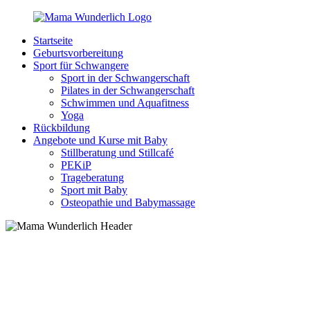
Zurück
zum
Startseite
Inhalt
MamaWunderlich.de
Mutti
Geburtsvorbereitung
sein
Sport für Schwangere
ist
Sport in der Schwangerschaft
wunderbar!
Pilates in der Schwangerschaft
Schwimmen und Aquafitness
Yoga
Rückbildung
Angebote und Kurse mit Baby
Stillberatung und Stillcafé
PEKiP
Trageberatung
Sport mit Baby
Osteopathie und Babymassage