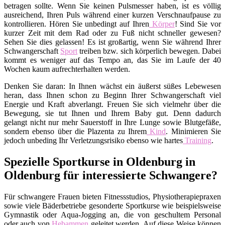
betragen sollte. Wenn Sie keinen Pulsmesser haben, ist es völlig
ausreichend, Ihren Puls während einer kurzen Verschnaufpause zu
kontrollieren. Hören Sie unbedingt auf Ihren
Körper
! Sind Sie vor
kurzer Zeit mit dem Rad oder zu Fuß nicht schneller gewesen?
Sehen Sie dies gelassen! Es ist großartig, wenn Sie während Ihrer
Schwangerschaft
Sport
treiben bzw. sich körperlich bewegen. Dabei
kommt es weniger auf das Tempo an, das Sie im Laufe der 40
Wochen kaum aufrechterhalten werden.
Denken Sie daran: In Ihnen wächst ein äußerst süßes Lebewesen
heran, dass Ihnen schon zu Beginn Ihrer Schwangerschaft viel
Energie und Kraft abverlangt. Freuen Sie sich vielmehr über die
Bewegung, sie tut Ihnen und Ihrem Baby gut. Denn dadurch
gelangt nicht nur mehr Sauerstoff in Ihre Lunge sowie Blutgefäße,
sondern ebenso über die Plazenta zu Ihrem
Kind
. Minimieren Sie
jedoch unbeding Ihr Verletzungsrisiko ebenso wie hartes
Training
.
Spezielle Sportkurse in Oldenburg in
Oldenburg für interessierte Schwangere?
Für schwangere Frauen bieten Fitnessstudios, Physiotherapiepraxen
sowie viele Bäderbetriebe gesonderte Sportkurse wie beispielsweise
Gymnastik oder Aqua-Jogging an, die von geschultem Personal
oder auch von
Hebammen
geleitet werden. Auf diese Weise können