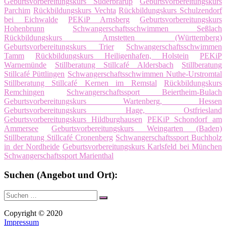
Geburtsvorbereitungskurs Süderbrarup
Geburtsvorbereitungskurs
Parchim
Rückbildungskurs Vechta
Rückbildungskurs Schulzendorf
bei Eichwalde
PEKiP Arnsberg
Geburtsvorbereitungskurs
Hohenbrunn
Schwangerschaftsschwimmen Seßlach
Rückbildungskurs Amstetten (Württemberg)
Geburtsvorbereitungskurs Trier
Schwangerschaftsschwimmen
Tamm
Rückbildungskurs Heiligenhafen, Holstein
PEKiP
Warnemünde
Stillberatung Stillcafé Aldersbach
Stillberatung
Stillcafé Püttlingen
Schwangerschaftsschwimmen Nuthe-Urstromtal
Stillberatung Stillcafé Kernen im Remstal
Rückbildungskurs
Remchingen
Schwangerschaftssport Beiertheim-Bulach
Geburtsvorbereitungskurs Wartenberg, Hessen
Geburtsvorbereitungskurs Hage, Ostfriesland
Geburtsvorbereitungskurs Hildburghausen
PEKiP Schondorf am
Ammersee
Geburtsvorbereitungskurs Weingarten (Baden)
Stillberatung Stillcafé Cronenberg
Schwangerschaftssport Buchholz
in der Nordheide
Geburtsvorbereitungskurs Karlsfeld bei München
Schwangerschaftssport Marienthal
Suchen (Angebot und Ort):
Suche
Suchen
nach:
Copyright © 2020
Impressum