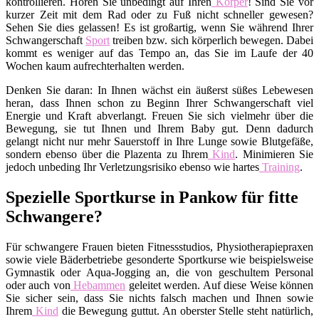
kontrollieren. Hören Sie unbedingt auf Ihren
Körper
! Sind Sie vor
kurzer Zeit mit dem Rad oder zu Fuß nicht schneller gewesen?
Sehen Sie dies gelassen! Es ist großartig, wenn Sie während Ihrer
Schwangerschaft
Sport
treiben bzw. sich körperlich bewegen. Dabei
kommt es weniger auf das Tempo an, das Sie im Laufe der 40
Wochen kaum aufrechterhalten werden.
Denken Sie daran: In Ihnen wächst ein äußerst süßes Lebewesen
heran, dass Ihnen schon zu Beginn Ihrer Schwangerschaft viel
Energie und Kraft abverlangt. Freuen Sie sich vielmehr über die
Bewegung, sie tut Ihnen und Ihrem Baby gut. Denn dadurch
gelangt nicht nur mehr Sauerstoff in Ihre Lunge sowie Blutgefäße,
sondern ebenso über die Plazenta zu Ihrem
Kind
. Minimieren Sie
jedoch unbeding Ihr Verletzungsrisiko ebenso wie hartes
Training
.
Spezielle Sportkurse in Pankow für fitte
Schwangere?
Für schwangere Frauen bieten Fitnessstudios, Physiotherapiepraxen
sowie viele Bäderbetriebe gesonderte Sportkurse wie beispielsweise
Gymnastik oder Aqua-Jogging an, die von geschultem Personal
oder auch von
Hebammen
geleitet werden. Auf diese Weise können
Sie sicher sein, dass Sie nichts falsch machen und Ihnen sowie
Ihrem
Kind
die Bewegung guttut. An oberster Stelle steht natürlich,