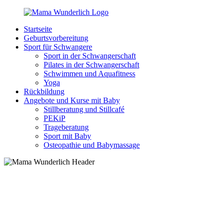
Zurück
zum
Startseite
Inhalt
MamaWunderlich.de
Mutti
Geburtsvorbereitung
sein
Sport für Schwangere
ist
Sport in der Schwangerschaft
wunderbar!
Pilates in der Schwangerschaft
Schwimmen und Aquafitness
Yoga
Rückbildung
Angebote und Kurse mit Baby
Stillberatung und Stillcafé
PEKiP
Trageberatung
Sport mit Baby
Osteopathie und Babymassage