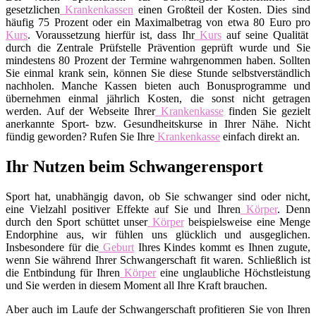
gesetzlichen
Krankenkassen
einen Großteil der Kosten. Dies sind
häufig 75 Prozent oder ein Maximalbetrag von etwa 80 Euro pro
Kurs
. Voraussetzung hierfür ist, dass Ihr
Kurs
auf seine Qualität
durch die Zentrale Prüfstelle Prävention geprüft wurde und Sie
mindestens 80 Prozent der Termine wahrgenommen haben. Sollten
Sie einmal krank sein, können Sie diese Stunde selbstverständlich
nachholen. Manche Kassen bieten auch Bonusprogramme und
übernehmen einmal jährlich Kosten, die sonst nicht getragen
werden. Auf der Webseite Ihrer
Krankenkasse
finden Sie gezielt
anerkannte Sport- bzw. Gesundheitskurse in Ihrer Nähe. Nicht
fündig geworden? Rufen Sie Ihre
Krankenkasse
einfach direkt an.
Ihr Nutzen beim Schwangerensport
Sport hat, unabhängig davon, ob Sie schwanger sind oder nicht,
eine Vielzahl positiver Effekte auf Sie und Ihren
Körper
. Denn
durch den Sport schüttet unser
Körper
beispielsweise eine Menge
Endorphine aus, wir fühlen uns glücklich und ausgeglichen.
Insbesondere für die
Geburt
Ihres Kindes kommt es Ihnen zugute,
wenn Sie während Ihrer Schwangerschaft fit waren. Schließlich ist
die Entbindung für Ihren
Körper
eine unglaubliche Höchstleistung
und Sie werden in diesem Moment all Ihre Kraft brauchen.
Aber auch im Laufe der Schwangerschaft profitieren Sie von Ihren