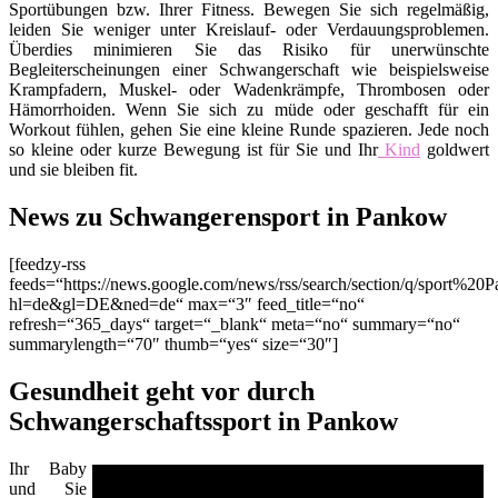
Sportübungen bzw. Ihrer Fitness. Bewegen Sie sich regelmäßig,
leiden Sie weniger unter Kreislauf- oder Verdauungsproblemen.
Überdies minimieren Sie das Risiko für unerwünschte
Begleiterscheinungen einer Schwangerschaft wie beispielsweise
Krampfadern, Muskel- oder Wadenkrämpfe, Thrombosen oder
Hämorrhoiden. Wenn Sie sich zu müde oder geschafft für ein
Workout fühlen, gehen Sie eine kleine Runde spazieren. Jede noch
so kleine oder kurze Bewegung ist für Sie und Ihr
Kind
goldwert
und sie bleiben fit.
News zu Schwangerensport in Pankow
[feedzy-rss
feeds=“https://news.google.com/news/rss/search/section/q/sport%20
hl=de&gl=DE&ned=de“ max=“3″ feed_title=“no“
refresh=“365_days“ target=“_blank“ meta=“no“ summary=“no“
summarylength=“70″ thumb=“yes“ size=“30″]
Gesundheit geht vor durch
Schwangerschaftssport in Pankow
Ihr Baby
und Sie