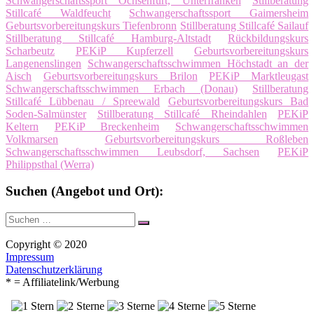
Schwangerschaftssport Ochsenfurt, Unterfranken
Stillberatung
Stillcafé Waldfeucht
Schwangerschaftssport Gaimersheim
Geburtsvorbereitungskurs Tiefenbronn
Stillberatung Stillcafé Sailauf
Stillberatung Stillcafé Hamburg-Altstadt
Rückbildungskurs
Scharbeutz
PEKiP Kupferzell
Geburtsvorbereitungskurs
Langenenslingen
Schwangerschaftsschwimmen Höchstadt an der
Aisch
Geburtsvorbereitungskurs Brilon
PEKiP Marktleugast
Schwangerschaftsschwimmen Erbach (Donau)
Stillberatung
Stillcafé Lübbenau / Spreewald
Geburtsvorbereitungskurs Bad
Soden-Salmünster
Stillberatung Stillcafé Rheindahlen
PEKiP
Keltern
PEKiP Breckenheim
Schwangerschaftsschwimmen
Volkmarsen
Geburtsvorbereitungskurs Roßleben
Schwangerschaftsschwimmen Leubsdorf, Sachsen
PEKiP
Philippsthal (Werra)
Suchen (Angebot und Ort):
Suche
Suchen
nach:
Copyright © 2020
Impressum
Datenschutzerklärung
* = Affiliatelink/Werbung