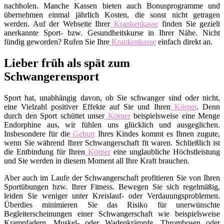
nachholen. Manche Kassen bieten auch Bonusprogramme und
übernehmen einmal jährlich Kosten, die sonst nicht getragen
werden. Auf der Webseite Ihrer
Krankenkasse
finden Sie gezielt
anerkannte Sport- bzw. Gesundheitskurse in Ihrer Nähe. Nicht
fündig geworden? Rufen Sie Ihre
Krankenkasse
einfach direkt an.
Lieber früh als spät zum
Schwangerensport
Sport hat, unabhängig davon, ob Sie schwanger sind oder nicht,
eine Vielzahl positiver Effekte auf Sie und Ihren
Körper
. Denn
durch den Sport schüttet unser
Körper
beispielsweise eine Menge
Endorphine aus, wir fühlen uns glücklich und ausgeglichen.
Insbesondere für die
Geburt
Ihres Kindes kommt es Ihnen zugute,
wenn Sie während Ihrer Schwangerschaft fit waren. Schließlich ist
die Entbindung für Ihren
Körper
eine unglaubliche Höchstleistung
und Sie werden in diesem Moment all Ihre Kraft brauchen.
Aber auch im Laufe der Schwangerschaft profitieren Sie von Ihren
Sportübungen bzw. Ihrer Fitness. Bewegen Sie sich regelmäßig,
leiden Sie weniger unter Kreislauf- oder Verdauungsproblemen.
Überdies minimieren Sie das Risiko für unerwünschte
Begleiterscheinungen einer Schwangerschaft wie beispielsweise
Krampfadern, Muskel- oder Wadenkrämpfe, Thrombosen oder