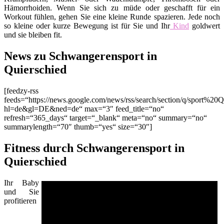
Hämorrhoiden. Wenn Sie sich zu müde oder geschafft für ein
Workout fühlen, gehen Sie eine kleine Runde spazieren. Jede noch
so kleine oder kurze Bewegung ist für Sie und Ihr
Kind
goldwert
und sie bleiben fit.
News zu Schwangerensport in
Quierschied
[feedzy-rss
feeds=“https://news.google.com/news/rss/search/section/q/sport%20Q
hl=de&gl=DE&ned=de“ max=“3″ feed_title=“no“
refresh=“365_days“ target=“_blank“ meta=“no“ summary=“no“
summarylength=“70″ thumb=“yes“ size=“30″]
Fitness durch Schwangerensport in
Quierschied
Ihr Baby
und Sie
profitieren