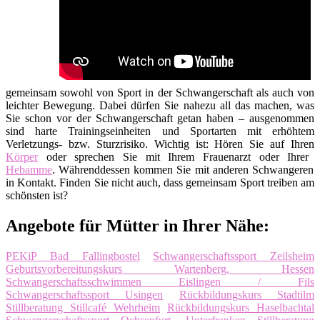
gemeinsam sowohl von Sport in der Schwangerschaft als auch von
leichter Bewegung. Dabei dürfen Sie nahezu all das machen, was
Sie schon vor der Schwangerschaft getan haben – ausgenommen
sind harte Trainingseinheiten und Sportarten mit erhöhtem
Verletzungs- bzw. Sturzrisiko. Wichtig ist: Hören Sie auf Ihren
Körper
oder sprechen Sie mit Ihrem Frauenarzt oder Ihrer
Hebamme
. Währenddessen kommen Sie mit anderen Schwangeren
in Kontakt. Finden Sie nicht auch, dass gemeinsam Sport treiben am
schönsten ist?
Angebote für Mütter in Ihrer Nähe:
PEKiP Bad Fallingbostel
Schwangerschaftssport Zeilsheim
Geburtsvorbereitungskurs Wartenberg, Hessen
Schwangerschaftsschwimmen Eislingen / Fils
Schwangerschaftssport Usingen
Rückbildungskurs Stadtilm
Stillberatung Stillcafé Wehrheim
Rückbildungskurs Haselbachtal