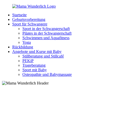
Zurück
zum
Startseite
Inhalt
MamaWunderlich.de
Mutti
Geburtsvorbereitung
sein
Sport für Schwangere
ist
Sport in der Schwangerschaft
wunderbar!
Pilates in der Schwangerschaft
Schwimmen und Aquafitness
Yoga
Rückbildung
Angebote und Kurse mit Baby
Stillberatung und Stillcafé
PEKiP
Trageberatung
Sport mit Baby
Osteopathie und Babymassage