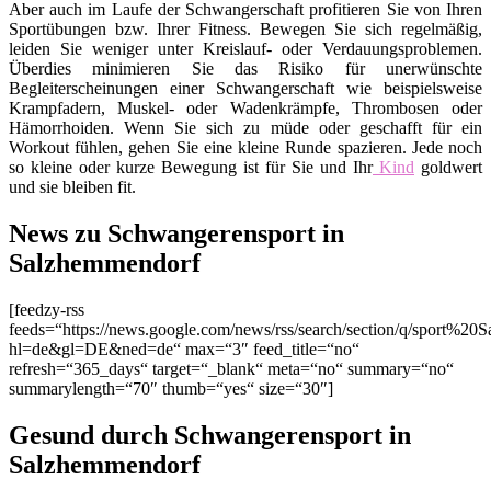
Aber auch im Laufe der Schwangerschaft profitieren Sie von Ihren
Sportübungen bzw. Ihrer Fitness. Bewegen Sie sich regelmäßig,
leiden Sie weniger unter Kreislauf- oder Verdauungsproblemen.
Überdies minimieren Sie das Risiko für unerwünschte
Begleiterscheinungen einer Schwangerschaft wie beispielsweise
Krampfadern, Muskel- oder Wadenkrämpfe, Thrombosen oder
Hämorrhoiden. Wenn Sie sich zu müde oder geschafft für ein
Workout fühlen, gehen Sie eine kleine Runde spazieren. Jede noch
so kleine oder kurze Bewegung ist für Sie und Ihr
Kind
goldwert
und sie bleiben fit.
News zu Schwangerensport in
Salzhemmendorf
[feedzy-rss
feeds=“https://news.google.com/news/rss/search/section/q/sport%20
hl=de&gl=DE&ned=de“ max=“3″ feed_title=“no“
refresh=“365_days“ target=“_blank“ meta=“no“ summary=“no“
summarylength=“70″ thumb=“yes“ size=“30″]
Gesund durch Schwangerensport in
Salzhemmendorf