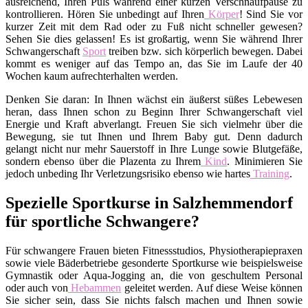
ausreichend, Ihren Puls während einer kurzen Verschnaufpause zu
kontrollieren. Hören Sie unbedingt auf Ihren
Körper
! Sind Sie vor
kurzer Zeit mit dem Rad oder zu Fuß nicht schneller gewesen?
Sehen Sie dies gelassen! Es ist großartig, wenn Sie während Ihrer
Schwangerschaft
Sport
treiben bzw. sich körperlich bewegen. Dabei
kommt es weniger auf das Tempo an, das Sie im Laufe der 40
Wochen kaum aufrechterhalten werden.
Denken Sie daran: In Ihnen wächst ein äußerst süßes Lebewesen
heran, dass Ihnen schon zu Beginn Ihrer Schwangerschaft viel
Energie und Kraft abverlangt. Freuen Sie sich vielmehr über die
Bewegung, sie tut Ihnen und Ihrem Baby gut. Denn dadurch
gelangt nicht nur mehr Sauerstoff in Ihre Lunge sowie Blutgefäße,
sondern ebenso über die Plazenta zu Ihrem
Kind
. Minimieren Sie
jedoch unbeding Ihr Verletzungsrisiko ebenso wie hartes
Training
.
Spezielle Sportkurse in Salzhemmendorf
für sportliche Schwangere?
Für schwangere Frauen bieten Fitnessstudios, Physiotherapiepraxen
sowie viele Bäderbetriebe gesonderte Sportkurse wie beispielsweise
Gymnastik oder Aqua-Jogging an, die von geschultem Personal
oder auch von
Hebammen
geleitet werden. Auf diese Weise können
Sie sicher sein, dass Sie nichts falsch machen und Ihnen sowie