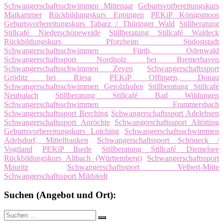
Schwangerschaftsschwimmen Mittenaar
Geburtsvorbereitungskurs
Maikammer
Rückbildungskurs Eppingen
PEKiP Königsmoos
Geburtsvorbereitungskurs Tabarz / Thüringer Wald
Stillberatung
Stillcafé Niederschöneweide
Stillberatung Stillcafé Waldeck
Rückbildungskurs Pforzheim Südoststadt
Schwangerschaftsschwimmen Fürth, Odenwald
Schwangerschaftssport Nordholz bei Bremerhaven
Schwangerschaftsschwimmen Zeven
Schwangerschaftssport
Gröditz bei Riesa
PEKiP Offingen, Donau
Schwangerschaftsschwimmen Gerolzhofen
Stillberatung Stillcafé
Neubulach
Stillberatung Stillcafé Bad Wildungen
Schwangerschaftsschwimmen Frammersbach
Schwangerschaftssport Berching
Schwangerschaftssport Adelebsen
Schwangerschaftssport Anröchte
Schwangerschaftssport Altötting
Geburtsvorbereitungskurs Loiching
Schwangerschaftsschwimmen
Adelsdorf, Mittelfranken
Schwangerschaftssport Schöneck /
Vogtland
PEKiP Ilsede
Stillberatung Stillcafé Diemelsee
Rückbildungskurs Altbach (Württemberg)
Schwangerschaftssport
Mauritz
Schwangerschaftssport Velbert-Mitte
Schwangerschaftssport Mildstedt
Suchen (Angebot und Ort):
Suche
Suchen
nach: