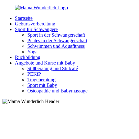
Zurück
zum
Startseite
Inhalt
MamaWunderlich.de
Mutti
Geburtsvorbereitung
sein
Sport für Schwangere
ist
Sport in der Schwangerschaft
wunderbar!
Pilates in der Schwangerschaft
Schwimmen und Aquafitness
Yoga
Rückbildung
Angebote und Kurse mit Baby
Stillberatung und Stillcafé
PEKiP
Trageberatung
Sport mit Baby
Osteopathie und Babymassage