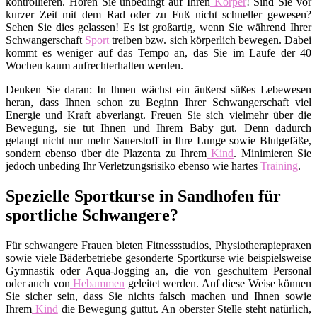
kontrollieren. Hören Sie unbedingt auf Ihren
Körper
! Sind Sie vor
kurzer Zeit mit dem Rad oder zu Fuß nicht schneller gewesen?
Sehen Sie dies gelassen! Es ist großartig, wenn Sie während Ihrer
Schwangerschaft
Sport
treiben bzw. sich körperlich bewegen. Dabei
kommt es weniger auf das Tempo an, das Sie im Laufe der 40
Wochen kaum aufrechterhalten werden.
Denken Sie daran: In Ihnen wächst ein äußerst süßes Lebewesen
heran, dass Ihnen schon zu Beginn Ihrer Schwangerschaft viel
Energie und Kraft abverlangt. Freuen Sie sich vielmehr über die
Bewegung, sie tut Ihnen und Ihrem Baby gut. Denn dadurch
gelangt nicht nur mehr Sauerstoff in Ihre Lunge sowie Blutgefäße,
sondern ebenso über die Plazenta zu Ihrem
Kind
. Minimieren Sie
jedoch unbeding Ihr Verletzungsrisiko ebenso wie hartes
Training
.
Spezielle Sportkurse in Sandhofen für
sportliche Schwangere?
Für schwangere Frauen bieten Fitnessstudios, Physiotherapiepraxen
sowie viele Bäderbetriebe gesonderte Sportkurse wie beispielsweise
Gymnastik oder Aqua-Jogging an, die von geschultem Personal
oder auch von
Hebammen
geleitet werden. Auf diese Weise können
Sie sicher sein, dass Sie nichts falsch machen und Ihnen sowie
Ihrem
Kind
die Bewegung guttut. An oberster Stelle steht natürlich,