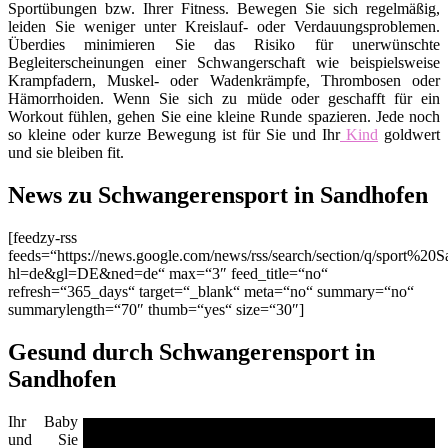
Sportübungen bzw. Ihrer Fitness. Bewegen Sie sich regelmäßig,
leiden Sie weniger unter Kreislauf- oder Verdauungsproblemen.
Überdies minimieren Sie das Risiko für unerwünschte
Begleiterscheinungen einer Schwangerschaft wie beispielsweise
Krampfadern, Muskel- oder Wadenkrämpfe, Thrombosen oder
Hämorrhoiden. Wenn Sie sich zu müde oder geschafft für ein
Workout fühlen, gehen Sie eine kleine Runde spazieren. Jede noch
so kleine oder kurze Bewegung ist für Sie und Ihr
Kind
goldwert
und sie bleiben fit.
News zu Schwangerensport in Sandhofen
[feedzy-rss
feeds=“https://news.google.com/news/rss/search/section/q/sport%20
hl=de&gl=DE&ned=de“ max=“3″ feed_title=“no“
refresh=“365_days“ target=“_blank“ meta=“no“ summary=“no“
summarylength=“70″ thumb=“yes“ size=“30″]
Gesund durch Schwangerensport in
Sandhofen
Ihr Baby
und Sie