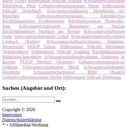
Barby (Elbe)
Stillberatung Stillcafé Ahnatal
Schwangerschaftssport
Römerberg, Pfalz
Geburtsvorbereitungskurs Sörup
Stillberatung
Stillcafé Dettelbach
Schwangerschaftssport Steinhöring bei
München
Geburtsvorbereitungskurs Ehrenkirchen
Rückbildungskurs Großenkneten
Rückbildungskurs Dudweiler,
Saar
Schwangerschaftssport Benningen am Neckar
Rückbildungskurs Marbach am Neckar
Schwangerschaftssport
Stuhr
Schwangerschaftssport Unkel
Schwangerschaftsschwimmen
Limbach (Baden)
Schwangerschaftsschwimmen Hadamar,
Westerwald
PEKiP Satrup
Stillberatung Stillcafé Metzingen
(Württemberg)
Stillberatung Stillcafé Ampfing
Rückbildungskurs
Billigheim-Ingenheim
Schwangerschaftsschwimmen Oettingen in
Bayern
PEKiP Meldorf (Holstein)
Geburtsvorbereitungskurs
Oederan
Schwangerschaftssport Much
Schwangerschaftssport
Bergheim
Schwangerschaftssport Bühl (Baden)
Geburtsvorbereitungskurs Vechta
Stillberatung Stillcafé Dörentrup
Suchen (Angebot und Ort):
Suche
Suchen
nach:
Copyright © 2020
Impressum
Datenschutzerklärung
* = Affiliatelink/Werbung