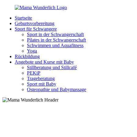
Zurück
zum
Startseite
Inhalt
MamaWunderlich.de
Mutti
Geburtsvorbereitung
sein
Sport für Schwangere
ist
Sport in der Schwangerschaft
wunderbar!
Pilates in der Schwangerschaft
Schwimmen und Aquafitness
Yoga
Rückbildung
Angebote und Kurse mit Baby
Stillberatung und Stillcafé
PEKiP
Trageberatung
Sport mit Baby
Osteopathie und Babymassage