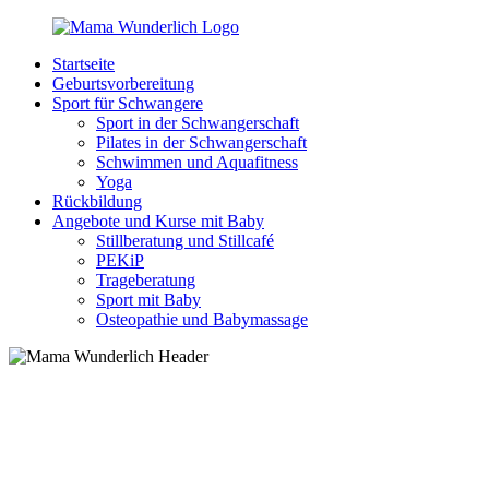
Zurück
zum
Startseite
Inhalt
MamaWunderlich.de
Mutti
Geburtsvorbereitung
sein
Sport für Schwangere
ist
Sport in der Schwangerschaft
wunderbar!
Pilates in der Schwangerschaft
Schwimmen und Aquafitness
Yoga
Rückbildung
Angebote und Kurse mit Baby
Stillberatung und Stillcafé
PEKiP
Trageberatung
Sport mit Baby
Osteopathie und Babymassage