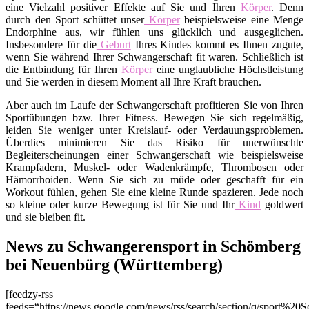
eine Vielzahl positiver Effekte auf Sie und Ihren
Körper
. Denn
durch den Sport schüttet unser
Körper
beispielsweise eine Menge
Endorphine aus, wir fühlen uns glücklich und ausgeglichen.
Insbesondere für die
Geburt
Ihres Kindes kommt es Ihnen zugute,
wenn Sie während Ihrer Schwangerschaft fit waren. Schließlich ist
die Entbindung für Ihren
Körper
eine unglaubliche Höchstleistung
und Sie werden in diesem Moment all Ihre Kraft brauchen.
Aber auch im Laufe der Schwangerschaft profitieren Sie von Ihren
Sportübungen bzw. Ihrer Fitness. Bewegen Sie sich regelmäßig,
leiden Sie weniger unter Kreislauf- oder Verdauungsproblemen.
Überdies minimieren Sie das Risiko für unerwünschte
Begleiterscheinungen einer Schwangerschaft wie beispielsweise
Krampfadern, Muskel- oder Wadenkrämpfe, Thrombosen oder
Hämorrhoiden. Wenn Sie sich zu müde oder geschafft für ein
Workout fühlen, gehen Sie eine kleine Runde spazieren. Jede noch
so kleine oder kurze Bewegung ist für Sie und Ihr
Kind
goldwert
und sie bleiben fit.
News zu Schwangerensport in Schömberg
bei Neuenbürg (Württemberg)
[feedzy-rss
feeds=“https://news.google.com/news/rss/search/section/q/sport%20