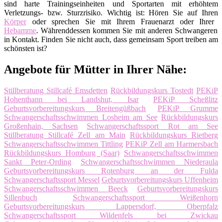
sind harte Trainingseinheiten und Sportarten mit erhöhtem
Verletzungs- bzw. Sturzrisiko. Wichtig ist: Hören Sie auf Ihren
Körper
oder sprechen Sie mit Ihrem Frauenarzt oder Ihrer
Hebamme
. Währenddessen kommen Sie mit anderen Schwangeren
in Kontakt. Finden Sie nicht auch, dass gemeinsam Sport treiben am
schönsten ist?
Angebote für Mütter in Ihrer Nähe:
Stillberatung Stillcafé Emsdetten
Rückbildungskurs Tostedt
PEKiP
Hohenthann bei Landshut, Isar
PEKiP Scheßlitz
Geburtsvorbereitungskurs Breitengüßbach
PEKiP Grumme
Schwangerschaftsschwimmen Losheim am See
Rückbildungskurs
Großenhain, Sachsen
Schwangerschaftssport Rot am See
Stillberatung Stillcafé Zell am Main
Rückbildungskurs Rietberg
Schwangerschaftsschwimmen Tittling
PEKiP Zell am Harmersbach
Rückbildungskurs Homburg (Saar)
Schwangerschaftsschwimmen
Sankt Peter-Ording
Schwangerschaftsschwimmen Niederaula
Geburtsvorbereitungskurs Rotenburg an der Fulda
Schwangerschaftssport Messel
Geburtsvorbereitungskurs Uffenheim
Schwangerschaftsschwimmen Beeck
Geburtsvorbereitungskurs
Sillenbuch
Schwangerschaftssport Weißenhorn
Geburtsvorbereitungskurs Lappersdorf, Oberpfalz
Schwangerschaftssport Wildenfels bei Zwickau