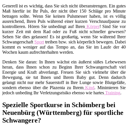
Generell ist es wichtig, dass Sie sich nicht überanstrengen. Ein gutes
Maß hierfür ist Ihr Puls, der nicht über 150 Schläge pro Minute
betragen sollte. Wenn Sie keinen Pulsmesser haben, ist es völlig
ausreichend, Ihren Puls während einer kurzen Verschnaufpause zu
kontrollieren. Hören Sie unbedingt auf Ihren
Körper
! Sind Sie vor
kurzer Zeit mit dem Rad oder zu Fuß nicht schneller gewesen?
Sehen Sie dies gelassen! Es ist großartig, wenn Sie während Ihrer
Schwangerschaft
Sport
treiben bzw. sich körperlich bewegen. Dabei
kommt es weniger auf das Tempo an, das Sie im Laufe der 40
Wochen kaum aufrechterhalten werden.
Denken Sie daran: In Ihnen wächst ein äußerst süßes Lebewesen
heran, dass Ihnen schon zu Beginn Ihrer Schwangerschaft viel
Energie und Kraft abverlangt. Freuen Sie sich vielmehr über die
Bewegung, sie tut Ihnen und Ihrem Baby gut. Denn dadurch
gelangt nicht nur mehr Sauerstoff in Ihre Lunge sowie Blutgefäße,
sondern ebenso über die Plazenta zu Ihrem
Kind
. Minimieren Sie
jedoch unbeding Ihr Verletzungsrisiko ebenso wie hartes
Training
.
Spezielle Sportkurse in Schömberg bei
Neuenbürg (Württemberg) für sportliche
Schwangere?