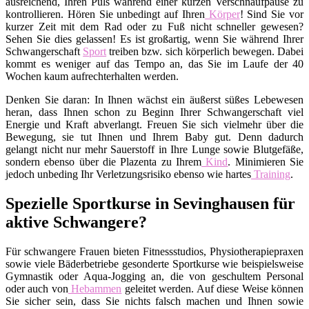
ausreichend, Ihren Puls während einer kurzen Verschnaufpause zu
kontrollieren. Hören Sie unbedingt auf Ihren
Körper
! Sind Sie vor
kurzer Zeit mit dem Rad oder zu Fuß nicht schneller gewesen?
Sehen Sie dies gelassen! Es ist großartig, wenn Sie während Ihrer
Schwangerschaft
Sport
treiben bzw. sich körperlich bewegen. Dabei
kommt es weniger auf das Tempo an, das Sie im Laufe der 40
Wochen kaum aufrechterhalten werden.
Denken Sie daran: In Ihnen wächst ein äußerst süßes Lebewesen
heran, dass Ihnen schon zu Beginn Ihrer Schwangerschaft viel
Energie und Kraft abverlangt. Freuen Sie sich vielmehr über die
Bewegung, sie tut Ihnen und Ihrem Baby gut. Denn dadurch
gelangt nicht nur mehr Sauerstoff in Ihre Lunge sowie Blutgefäße,
sondern ebenso über die Plazenta zu Ihrem
Kind
. Minimieren Sie
jedoch unbeding Ihr Verletzungsrisiko ebenso wie hartes
Training
.
Spezielle Sportkurse in Sevinghausen für
aktive Schwangere?
Für schwangere Frauen bieten Fitnessstudios, Physiotherapiepraxen
sowie viele Bäderbetriebe gesonderte Sportkurse wie beispielsweise
Gymnastik oder Aqua-Jogging an, die von geschultem Personal
oder auch von
Hebammen
geleitet werden. Auf diese Weise können
Sie sicher sein, dass Sie nichts falsch machen und Ihnen sowie