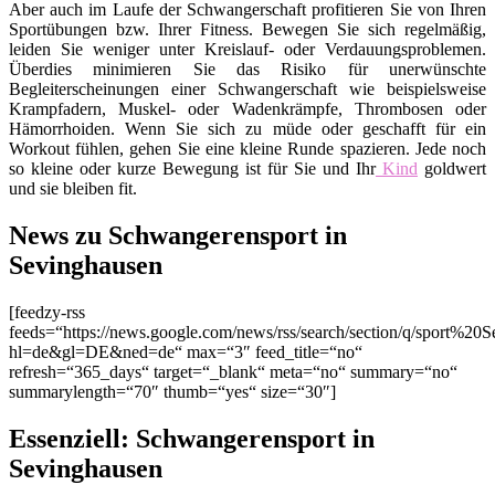
Aber auch im Laufe der Schwangerschaft profitieren Sie von Ihren
Sportübungen bzw. Ihrer Fitness. Bewegen Sie sich regelmäßig,
leiden Sie weniger unter Kreislauf- oder Verdauungsproblemen.
Überdies minimieren Sie das Risiko für unerwünschte
Begleiterscheinungen einer Schwangerschaft wie beispielsweise
Krampfadern, Muskel- oder Wadenkrämpfe, Thrombosen oder
Hämorrhoiden. Wenn Sie sich zu müde oder geschafft für ein
Workout fühlen, gehen Sie eine kleine Runde spazieren. Jede noch
so kleine oder kurze Bewegung ist für Sie und Ihr
Kind
goldwert
und sie bleiben fit.
News zu Schwangerensport in
Sevinghausen
[feedzy-rss
feeds=“https://news.google.com/news/rss/search/section/q/sport%20
hl=de&gl=DE&ned=de“ max=“3″ feed_title=“no“
refresh=“365_days“ target=“_blank“ meta=“no“ summary=“no“
summarylength=“70″ thumb=“yes“ size=“30″]
Essenziell: Schwangerensport in
Sevinghausen