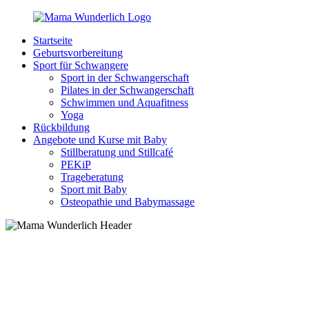
Zurück
zum
Startseite
Inhalt
MamaWunderlich.de
Mutti
Geburtsvorbereitung
sein
Sport für Schwangere
ist
Sport in der Schwangerschaft
wunderbar!
Pilates in der Schwangerschaft
Schwimmen und Aquafitness
Yoga
Rückbildung
Angebote und Kurse mit Baby
Stillberatung und Stillcafé
PEKiP
Trageberatung
Sport mit Baby
Osteopathie und Babymassage