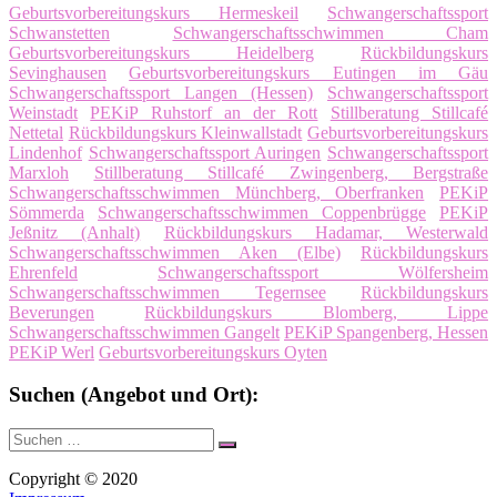
Geburtsvorbereitungskurs Hermeskeil
Schwangerschaftssport
Schwanstetten
Schwangerschaftsschwimmen Cham
Geburtsvorbereitungskurs Heidelberg
Rückbildungskurs
Sevinghausen
Geburtsvorbereitungskurs Eutingen im Gäu
Schwangerschaftssport Langen (Hessen)
Schwangerschaftssport
Weinstadt
PEKiP Ruhstorf an der Rott
Stillberatung Stillcafé
Nettetal
Rückbildungskurs Kleinwallstadt
Geburtsvorbereitungskurs
Lindenhof
Schwangerschaftssport Auringen
Schwangerschaftssport
Marxloh
Stillberatung Stillcafé Zwingenberg, Bergstraße
Schwangerschaftsschwimmen Münchberg, Oberfranken
PEKiP
Sömmerda
Schwangerschaftsschwimmen Coppenbrügge
PEKiP
Jeßnitz (Anhalt)
Rückbildungskurs Hadamar, Westerwald
Schwangerschaftsschwimmen Aken (Elbe)
Rückbildungskurs
Ehrenfeld
Schwangerschaftssport Wölfersheim
Schwangerschaftsschwimmen Tegernsee
Rückbildungskurs
Beverungen
Rückbildungskurs Blomberg, Lippe
Schwangerschaftsschwimmen Gangelt
PEKiP Spangenberg, Hessen
PEKiP Werl
Geburtsvorbereitungskurs Oyten
Suchen (Angebot und Ort):
Suche
Suchen
nach:
Copyright © 2020