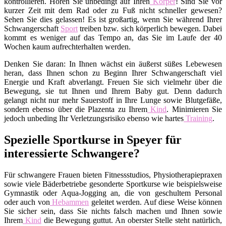
kontrollieren. Hören Sie unbedingt auf Ihren
Körper
! Sind Sie vor
kurzer Zeit mit dem Rad oder zu Fuß nicht schneller gewesen?
Sehen Sie dies gelassen! Es ist großartig, wenn Sie während Ihrer
Schwangerschaft
Sport
treiben bzw. sich körperlich bewegen. Dabei
kommt es weniger auf das Tempo an, das Sie im Laufe der 40
Wochen kaum aufrechterhalten werden.
Denken Sie daran: In Ihnen wächst ein äußerst süßes Lebewesen
heran, dass Ihnen schon zu Beginn Ihrer Schwangerschaft viel
Energie und Kraft abverlangt. Freuen Sie sich vielmehr über die
Bewegung, sie tut Ihnen und Ihrem Baby gut. Denn dadurch
gelangt nicht nur mehr Sauerstoff in Ihre Lunge sowie Blutgefäße,
sondern ebenso über die Plazenta zu Ihrem
Kind
. Minimieren Sie
jedoch unbeding Ihr Verletzungsrisiko ebenso wie hartes
Training
.
Spezielle Sportkurse in Speyer für
interessierte Schwangere?
Für schwangere Frauen bieten Fitnessstudios, Physiotherapiepraxen
sowie viele Bäderbetriebe gesonderte Sportkurse wie beispielsweise
Gymnastik oder Aqua-Jogging an, die von geschultem Personal
oder auch von
Hebammen
geleitet werden. Auf diese Weise können
Sie sicher sein, dass Sie nichts falsch machen und Ihnen sowie
Ihrem
Kind
die Bewegung guttut. An oberster Stelle steht natürlich,