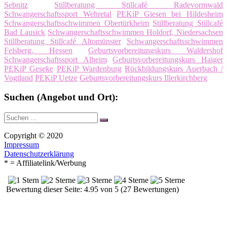
Sebnitz
Stillberatung Stillcafé Radevormwald
Schwangerschaftssport Wehretal
PEKiP Giesen bei Hildesheim
Schwangerschaftsschwimmen Obertürkheim
Stillberatung Stillcafé
Bad Lausick
Schwangerschaftsschwimmen Holdorf, Niedersachsen
Stillberatung Stillcafé Altomünster
Schwangerschaftsschwimmen
Felsberg, Hessen
Geburtsvorbereitungskurs Waldershof
Schwangerschaftssport Alheim
Geburtsvorbereitungskurs Haiger
PEKiP Geseke
PEKiP Wardenburg
Rückbildungskurs Auerbach /
Vogtland
PEKiP Uetze
Geburtsvorbereitungskurs Illerkirchberg
Suchen (Angebot und Ort):
Suche
Suchen
nach:
Copyright © 2020
Impressum
Datenschutzerklärung
* = Affiliatelink/Werbung
Bewertung dieser Seite: 4.95 von 5 (27 Bewertungen)