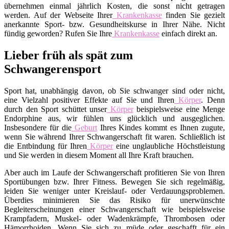
übernehmen einmal jährlich Kosten, die sonst nicht getragen
werden. Auf der Webseite Ihrer
Krankenkasse
finden Sie gezielt
anerkannte Sport- bzw. Gesundheitskurse in Ihrer Nähe. Nicht
fündig geworden? Rufen Sie Ihre
Krankenkasse
einfach direkt an.
Lieber früh als spät zum
Schwangerensport
Sport hat, unabhängig davon, ob Sie schwanger sind oder nicht,
eine Vielzahl positiver Effekte auf Sie und Ihren
Körper
. Denn
durch den Sport schüttet unser
Körper
beispielsweise eine Menge
Endorphine aus, wir fühlen uns glücklich und ausgeglichen.
Insbesondere für die
Geburt
Ihres Kindes kommt es Ihnen zugute,
wenn Sie während Ihrer Schwangerschaft fit waren. Schließlich ist
die Entbindung für Ihren
Körper
eine unglaubliche Höchstleistung
und Sie werden in diesem Moment all Ihre Kraft brauchen.
Aber auch im Laufe der Schwangerschaft profitieren Sie von Ihren
Sportübungen bzw. Ihrer Fitness. Bewegen Sie sich regelmäßig,
leiden Sie weniger unter Kreislauf- oder Verdauungsproblemen.
Überdies minimieren Sie das Risiko für unerwünschte
Begleiterscheinungen einer Schwangerschaft wie beispielsweise
Krampfadern, Muskel- oder Wadenkrämpfe, Thrombosen oder
Hämorrhoiden. Wenn Sie sich zu müde oder geschafft für ein