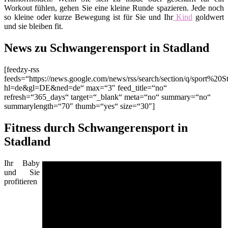
Workout fühlen, gehen Sie eine kleine Runde spazieren. Jede noch
so kleine oder kurze Bewegung ist für Sie und Ihr
Kind
goldwert
und sie bleiben fit.
News zu Schwangerensport in Stadland
[feedzy-rss
feeds=“https://news.google.com/news/rss/search/section/q/sport%20S
hl=de&gl=DE&ned=de“ max=“3″ feed_title=“no“
refresh=“365_days“ target=“_blank“ meta=“no“ summary=“no“
summarylength=“70″ thumb=“yes“ size=“30″]
Fitness durch Schwangerensport in
Stadland
Ihr Baby
und Sie
profitieren