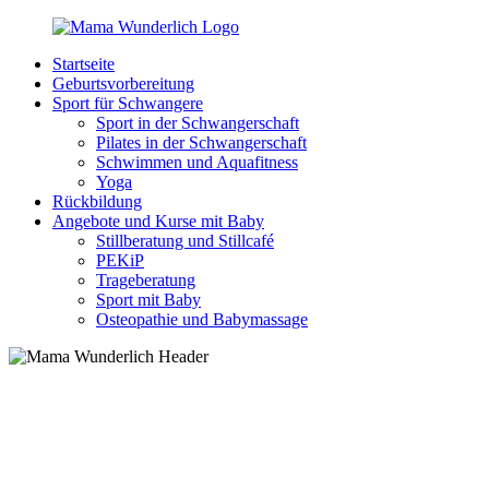
Zurück
zum
Startseite
Inhalt
MamaWunderlich.de
Mutti
Geburtsvorbereitung
sein
Sport für Schwangere
ist
Sport in der Schwangerschaft
wunderbar!
Pilates in der Schwangerschaft
Schwimmen und Aquafitness
Yoga
Rückbildung
Angebote und Kurse mit Baby
Stillberatung und Stillcafé
PEKiP
Trageberatung
Sport mit Baby
Osteopathie und Babymassage