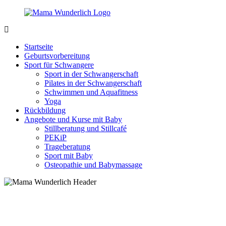
Zurück
zum
Inhalt
MamaWunderlich.de
Mutti
sein
Startseite
ist
Geburtsvorbereitung
wunderbar!
Sport für Schwangere
Sport in der Schwangerschaft
Pilates in der Schwangerschaft
Schwimmen und Aquafitness
Yoga
Rückbildung
Angebote und Kurse mit Baby
Stillberatung und Stillcafé
PEKiP
Trageberatung
Sport mit Baby
Osteopathie und Babymassage