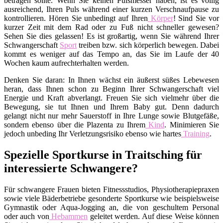
betragen sollte. Wenn Sie keinen Pulsmesser haben, ist es völlig
ausreichend, Ihren Puls während einer kurzen Verschnaufpause zu
kontrollieren. Hören Sie unbedingt auf Ihren
Körper
! Sind Sie vor
kurzer Zeit mit dem Rad oder zu Fuß nicht schneller gewesen?
Sehen Sie dies gelassen! Es ist großartig, wenn Sie während Ihrer
Schwangerschaft
Sport
treiben bzw. sich körperlich bewegen. Dabei
kommt es weniger auf das Tempo an, das Sie im Laufe der 40
Wochen kaum aufrechterhalten werden.
Denken Sie daran: In Ihnen wächst ein äußerst süßes Lebewesen
heran, dass Ihnen schon zu Beginn Ihrer Schwangerschaft viel
Energie und Kraft abverlangt. Freuen Sie sich vielmehr über die
Bewegung, sie tut Ihnen und Ihrem Baby gut. Denn dadurch
gelangt nicht nur mehr Sauerstoff in Ihre Lunge sowie Blutgefäße,
sondern ebenso über die Plazenta zu Ihrem
Kind
. Minimieren Sie
jedoch unbeding Ihr Verletzungsrisiko ebenso wie hartes
Training
.
Spezielle Sportkurse in Traitsching für
interessierte Schwangere?
Für schwangere Frauen bieten Fitnessstudios, Physiotherapiepraxen
sowie viele Bäderbetriebe gesonderte Sportkurse wie beispielsweise
Gymnastik oder Aqua-Jogging an, die von geschultem Personal
oder auch von
Hebammen
geleitet werden. Auf diese Weise können