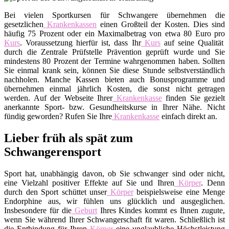
Bei vielen Sportkursen für Schwangere übernehmen die
gesetzlichen
Krankenkassen
einen Großteil der Kosten. Dies sind
häufig 75 Prozent oder ein Maximalbetrag von etwa 80 Euro pro
Kurs
. Voraussetzung hierfür ist, dass Ihr
Kurs
auf seine Qualität
durch die Zentrale Prüfstelle Prävention geprüft wurde und Sie
mindestens 80 Prozent der Termine wahrgenommen haben. Sollten
Sie einmal krank sein, können Sie diese Stunde selbstverständlich
nachholen. Manche Kassen bieten auch Bonusprogramme und
übernehmen einmal jährlich Kosten, die sonst nicht getragen
werden. Auf der Webseite Ihrer
Krankenkasse
finden Sie gezielt
anerkannte Sport- bzw. Gesundheitskurse in Ihrer Nähe. Nicht
fündig geworden? Rufen Sie Ihre
Krankenkasse
einfach direkt an.
Lieber früh als spät zum
Schwangerensport
Sport hat, unabhängig davon, ob Sie schwanger sind oder nicht,
eine Vielzahl positiver Effekte auf Sie und Ihren
Körper
. Denn
durch den Sport schüttet unser
Körper
beispielsweise eine Menge
Endorphine aus, wir fühlen uns glücklich und ausgeglichen.
Insbesondere für die
Geburt
Ihres Kindes kommt es Ihnen zugute,
wenn Sie während Ihrer Schwangerschaft fit waren. Schließlich ist
die Entbindung für Ihren
Körper
eine unglaubliche Höchstleistung