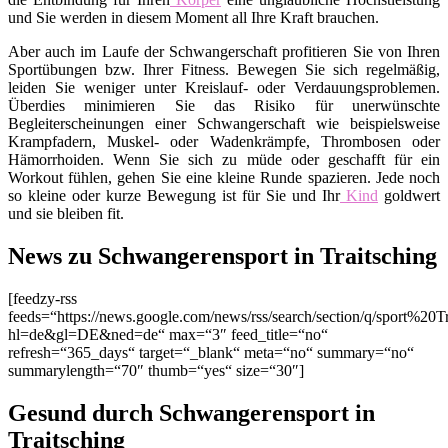
und Sie werden in diesem Moment all Ihre Kraft brauchen.
Aber auch im Laufe der Schwangerschaft profitieren Sie von Ihren
Sportübungen bzw. Ihrer Fitness. Bewegen Sie sich regelmäßig,
leiden Sie weniger unter Kreislauf- oder Verdauungsproblemen.
Überdies minimieren Sie das Risiko für unerwünschte
Begleiterscheinungen einer Schwangerschaft wie beispielsweise
Krampfadern, Muskel- oder Wadenkrämpfe, Thrombosen oder
Hämorrhoiden. Wenn Sie sich zu müde oder geschafft für ein
Workout fühlen, gehen Sie eine kleine Runde spazieren. Jede noch
so kleine oder kurze Bewegung ist für Sie und Ihr
Kind
goldwert
und sie bleiben fit.
News zu Schwangerensport in Traitsching
[feedzy-rss
feeds=“https://news.google.com/news/rss/search/section/q/sport%20Tr
hl=de&gl=DE&ned=de“ max=“3″ feed_title=“no“
refresh=“365_days“ target=“_blank“ meta=“no“ summary=“no“
summarylength=“70″ thumb=“yes“ size=“30″]
Gesund durch Schwangerensport in
Traitsching