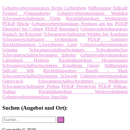
Geburtsvorbereitungskurs Berlin Lichtenberg
Stillberatung Stillcafé
Neuried (Ortenaukreis)
Geburtsvorbereitungskurs Wedding
Schwangerschaftssport Föritz
Rückbildungskurs Weilmünster
PEKiP Mücke
Geburtsvorbereitungskurs Neuburg am Inn
PEKiP
Ebersdorf bei Coburg
PEKiP Brensbach
Geburtsvorbereitungskurs
Haslach im Kinzigtal
Schwangerschaftssport Welden bei Augsburg
Schwangerschaftssport Ochtendung
PEKiP Auringen
Rückbildungskurs Löwenberger Land
Geburtsvorbereitungskurs
Grimma
Schwangerschaftsschwimmen Schwabmünchen
Schwangerschaftsschwimmen Iphofen
Geburtsvorbereitungskurs
Lütjenburg, Holstein
Rückbildungskurs Heusenstamm
Schwangerschaftsschwimmen Krautheim (Jagst)
Stillberatung
Stillcafé Wik
Rückbildungskurs Baruth / Mark
Schwangerschaftsschwimmen Schwerte
Geburtsvorbereitungskurs
Osterwieck
Schwangerschaftsschwimmen Weißensee
Schwangerschaftssport Peiting
PEKiP Priestewitz
PEKiP Wilkau-
Haßlau
Rückbildungskurs Westoverledingen
Geburtsvorbereitungskurs Stauchitz
Suchen (Angebot und Ort):
Suche
Suchen
nach:
Copyright © 2020