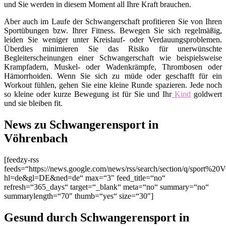
und Sie werden in diesem Moment all Ihre Kraft brauchen.
Aber auch im Laufe der Schwangerschaft profitieren Sie von Ihren
Sportübungen bzw. Ihrer Fitness. Bewegen Sie sich regelmäßig,
leiden Sie weniger unter Kreislauf- oder Verdauungsproblemen.
Überdies minimieren Sie das Risiko für unerwünschte
Begleiterscheinungen einer Schwangerschaft wie beispielsweise
Krampfadern, Muskel- oder Wadenkrämpfe, Thrombosen oder
Hämorrhoiden. Wenn Sie sich zu müde oder geschafft für ein
Workout fühlen, gehen Sie eine kleine Runde spazieren. Jede noch
so kleine oder kurze Bewegung ist für Sie und Ihr
Kind
goldwert
und sie bleiben fit.
News zu Schwangerensport in
Vöhrenbach
[feedzy-rss
feeds=“https://news.google.com/news/rss/search/section/q/sport%20
hl=de&gl=DE&ned=de“ max=“3″ feed_title=“no“
refresh=“365_days“ target=“_blank“ meta=“no“ summary=“no“
summarylength=“70″ thumb=“yes“ size=“30″]
Gesund durch Schwangerensport in