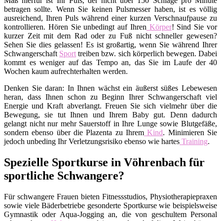
Maß hierfür ist Ihr Puls, der nicht über 150 Schläge pro Minute
betragen sollte. Wenn Sie keinen Pulsmesser haben, ist es völlig
ausreichend, Ihren Puls während einer kurzen Verschnaufpause zu
kontrollieren. Hören Sie unbedingt auf Ihren
Körper
! Sind Sie vor
kurzer Zeit mit dem Rad oder zu Fuß nicht schneller gewesen?
Sehen Sie dies gelassen! Es ist großartig, wenn Sie während Ihrer
Schwangerschaft
Sport
treiben bzw. sich körperlich bewegen. Dabei
kommt es weniger auf das Tempo an, das Sie im Laufe der 40
Wochen kaum aufrechterhalten werden.
Denken Sie daran: In Ihnen wächst ein äußerst süßes Lebewesen
heran, dass Ihnen schon zu Beginn Ihrer Schwangerschaft viel
Energie und Kraft abverlangt. Freuen Sie sich vielmehr über die
Bewegung, sie tut Ihnen und Ihrem Baby gut. Denn dadurch
gelangt nicht nur mehr Sauerstoff in Ihre Lunge sowie Blutgefäße,
sondern ebenso über die Plazenta zu Ihrem
Kind
. Minimieren Sie
jedoch unbeding Ihr Verletzungsrisiko ebenso wie hartes
Training
.
Spezielle Sportkurse in Vöhrenbach für
sportliche Schwangere?
Für schwangere Frauen bieten Fitnessstudios, Physiotherapiepraxen
sowie viele Bäderbetriebe gesonderte Sportkurse wie beispielsweise
Gymnastik oder Aqua-Jogging an, die von geschultem Personal