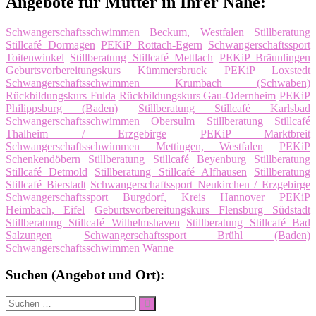
Angebote für Mütter in Ihrer Nähe:
Schwangerschaftsschwimmen Beckum, Westfalen
Stillberatung
Stillcafé Dormagen
PEKiP Rottach-Egern
Schwangerschaftssport
Toitenwinkel
Stillberatung Stillcafé Mettlach
PEKiP Bräunlingen
Geburtsvorbereitungskurs Kümmersbruck
PEKiP Loxstedt
Schwangerschaftsschwimmen Krumbach (Schwaben)
Rückbildungskurs Fulda
Rückbildungskurs Gau-Odernheim
PEKiP
Philippsburg (Baden)
Stillberatung Stillcafé Karlsbad
Schwangerschaftsschwimmen Obersulm
Stillberatung Stillcafé
Thalheim / Erzgebirge
PEKiP Marktbreit
Schwangerschaftsschwimmen Mettingen, Westfalen
PEKiP
Schenkendöbern
Stillberatung Stillcafé Beyenburg
Stillberatung
Stillcafé Detmold
Stillberatung Stillcafé Alfhausen
Stillberatung
Stillcafé Bierstadt
Schwangerschaftssport Neukirchen / Erzgebirge
Schwangerschaftssport Burgdorf, Kreis Hannover
PEKiP
Heimbach, Eifel
Geburtsvorbereitungskurs Flensburg Südstadt
Stillberatung Stillcafé Wilhelmshaven
Stillberatung Stillcafé Bad
Salzungen
Schwangerschaftssport Brühl (Baden)
Schwangerschaftsschwimmen Wanne
Suchen (Angebot und Ort):
Suche
Suchen
nach: