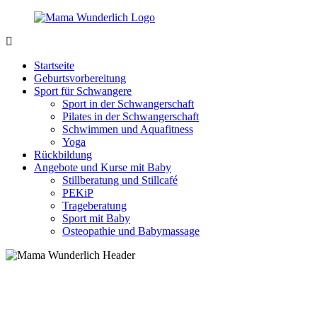
Zurück
zum
Inhalt
MamaWunderlich.de
Mutti
sein
Startseite
ist
Geburtsvorbereitung
wunderbar!
Sport für Schwangere
Sport in der Schwangerschaft
Pilates in der Schwangerschaft
Schwimmen und Aquafitness
Yoga
Rückbildung
Angebote und Kurse mit Baby
Stillberatung und Stillcafé
PEKiP
Trageberatung
Sport mit Baby
Osteopathie und Babymassage