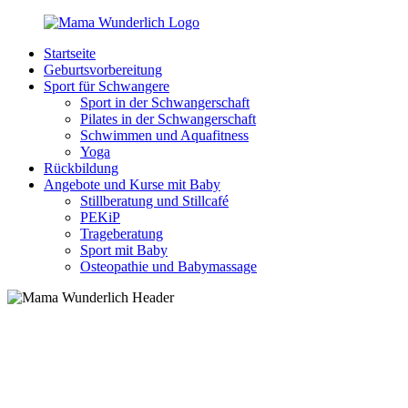
Zurück
zum
Startseite
Inhalt
MamaWunderlich.de
Mutti
Geburtsvorbereitung
sein
Sport für Schwangere
ist
Sport in der Schwangerschaft
wunderbar!
Pilates in der Schwangerschaft
Schwimmen und Aquafitness
Yoga
Rückbildung
Angebote und Kurse mit Baby
Stillberatung und Stillcafé
PEKiP
Trageberatung
Sport mit Baby
Osteopathie und Babymassage