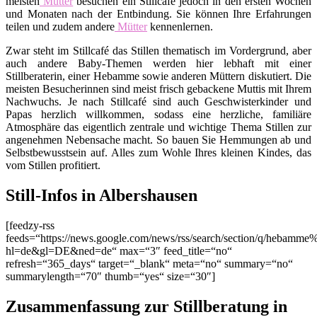
meisten
Mütter
besuchen ein Stillcafé jedoch in den ersten Wochen
und Monaten nach der Entbindung. Sie können Ihre Erfahrungen
teilen und zudem andere
Mütter
kennenlernen.
Zwar steht im Stillcafé das Stillen thematisch im Vordergrund, aber
auch andere Baby-Themen werden hier lebhaft mit einer
Stillberaterin, einer Hebamme sowie anderen Müttern diskutiert. Die
meisten Besucherinnen sind meist frisch gebackene Muttis mit Ihrem
Nachwuchs. Je nach Stillcafé sind auch Geschwisterkinder und
Papas herzlich willkommen, sodass eine herzliche, familiäre
Atmosphäre das eigentlich zentrale und wichtige Thema Stillen zur
angenehmen Nebensache macht. So bauen Sie Hemmungen ab und
Selbstbewusstsein auf. Alles zum Wohle Ihres kleinen Kindes, das
vom Stillen profitiert.
Still-Infos in Albershausen
[feedzy-rss
feeds=“https://news.google.com/news/rss/search/section/q/hebamme
hl=de&gl=DE&ned=de“ max=“3″ feed_title=“no“
refresh=“365_days“ target=“_blank“ meta=“no“ summary=“no“
summarylength=“70″ thumb=“yes“ size=“30″]
Zusammenfassung zur Stillberatung in