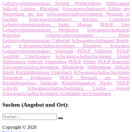
Geburtsvorbereitungskurs Nehren (Württemberg)
Stillberatung
Stillcafé Lohmar, Rheinland
Schwangerschaftssport Edling bei
Wasserburg am Inn
Schwangerschaftsschwimmen Neustadt in
Sachsen
Schwangerschaftssport Büchen, Lauenburg
Geburtsvorbereitungskurs Sankt Magnus
PEKiP Trier
Geburtsvorbereitungskurs Mehlingen
Schwangerschaftssport
Würselen
Geburtsvorbereitungskurs Beuel
Geburtsvorbereitungskurs Calberlah
Schwangerschaftssport Bunde,
Leer
Schwangerschaftsschwimmen Bissingen, Schwaben
Geburtsvorbereitungskurs Waldstadt
PEKiP Söflingen
PEKiP
Sennfeld, Unterfranken
Schwangerschaftsschwimmen Abstatt
Stillberatung Stillcafé Ahrensburg
PEKiP Wilster
PEKiP Baienfurt
Schwangerschaftsschwimmen Mönkeberg
Stillberatung Stillcafé
Ilsfeld
Rückbildungskurs Urdenbach
Schwangerschaftsschwimmen
Düsseldorf Holthausen
PEKiP Breisach am Rhein
Rückbildungskurs Stadtroda
Rückbildungskurs Niesky
PEKiP
Görwihl
Schwangerschaftsschwimmen Linden, Hessen
Schwangerschaftsschwimmen Aichhalden bei Schramberg
Suchen (Angebot und Ort):
Suche
Suchen
nach:
Copyright © 2020