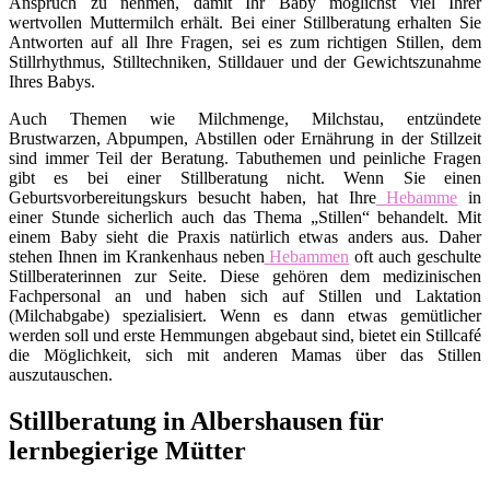
Anspruch zu nehmen, damit Ihr Baby möglichst viel Ihrer
wertvollen Muttermilch erhält. Bei einer Stillberatung erhalten Sie
Antworten auf all Ihre Fragen, sei es zum richtigen Stillen, dem
Stillrhythmus, Stilltechniken, Stilldauer und der Gewichtszunahme
Ihres Babys.
Auch Themen wie Milchmenge, Milchstau, entzündete
Brustwarzen, Abpumpen, Abstillen oder Ernährung in der Stillzeit
sind immer Teil der Beratung. Tabuthemen und peinliche Fragen
gibt es bei einer Stillberatung nicht. Wenn Sie einen
Geburtsvorbereitungskurs besucht haben, hat Ihre
Hebamme
in
einer Stunde sicherlich auch das Thema „Stillen“ behandelt. Mit
einem Baby sieht die Praxis natürlich etwas anders aus. Daher
stehen Ihnen im Krankenhaus neben
Hebammen
oft auch geschulte
Stillberaterinnen zur Seite. Diese gehören dem medizinischen
Fachpersonal an und haben sich auf Stillen und Laktation
(Milchabgabe) spezialisiert. Wenn es dann etwas gemütlicher
werden soll und erste Hemmungen abgebaut sind, bietet ein Stillcafé
die Möglichkeit, sich mit anderen Mamas über das Stillen
auszutauschen.
Stillberatung in Albershausen für
lernbegierige Mütter