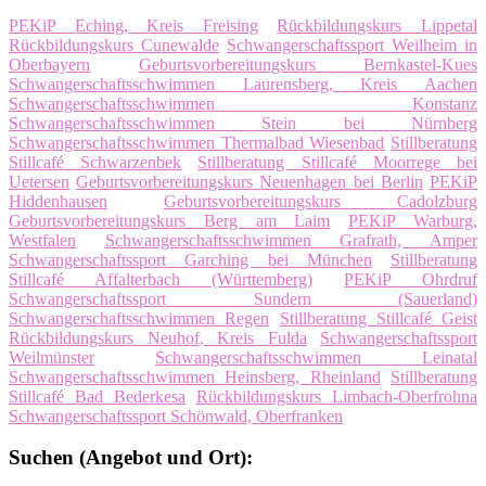
PEKiP Eching, Kreis Freising
Rückbildungskurs Lippetal
Rückbildungskurs Cunewalde
Schwangerschaftssport Weilheim in
Oberbayern
Geburtsvorbereitungskurs Bernkastel-Kues
Schwangerschaftsschwimmen Laurensberg, Kreis Aachen
Schwangerschaftsschwimmen Konstanz
Schwangerschaftsschwimmen Stein bei Nürnberg
Schwangerschaftsschwimmen Thermalbad Wiesenbad
Stillberatung
Stillcafé Schwarzenbek
Stillberatung Stillcafé Moorrege bei
Uetersen
Geburtsvorbereitungskurs Neuenhagen bei Berlin
PEKiP
Hiddenhausen
Geburtsvorbereitungskurs Cadolzburg
Geburtsvorbereitungskurs Berg am Laim
PEKiP Warburg,
Westfalen
Schwangerschaftsschwimmen Grafrath, Amper
Schwangerschaftssport Garching bei München
Stillberatung
Stillcafé Affalterbach (Württemberg)
PEKiP Ohrdruf
Schwangerschaftssport Sundern (Sauerland)
Schwangerschaftsschwimmen Regen
Stillberatung Stillcafé Geist
Rückbildungskurs Neuhof, Kreis Fulda
Schwangerschaftssport
Weilmünster
Schwangerschaftsschwimmen Leinatal
Schwangerschaftsschwimmen Heinsberg, Rheinland
Stillberatung
Stillcafé Bad Bederkesa
Rückbildungskurs Limbach-Oberfrohna
Schwangerschaftssport Schönwald, Oberfranken
Suchen (Angebot und Ort):