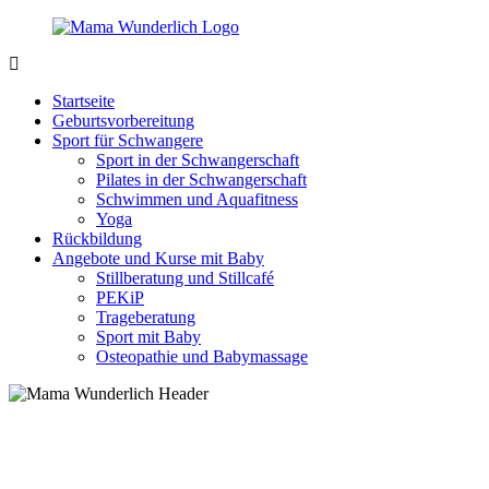
Zurück
zum
Inhalt
MamaWunderlich.de
Mutti
sein
Startseite
ist
Geburtsvorbereitung
wunderbar!
Sport für Schwangere
Sport in der Schwangerschaft
Pilates in der Schwangerschaft
Schwimmen und Aquafitness
Yoga
Rückbildung
Angebote und Kurse mit Baby
Stillberatung und Stillcafé
PEKiP
Trageberatung
Sport mit Baby
Osteopathie und Babymassage