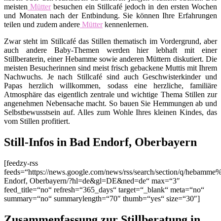
meisten
Mütter
besuchen ein Stillcafé jedoch in den ersten Wochen
und Monaten nach der Entbindung. Sie können Ihre Erfahrungen
teilen und zudem andere
Mütter
kennenlernen.
Zwar steht im Stillcafé das Stillen thematisch im Vordergrund, aber
auch andere Baby-Themen werden hier lebhaft mit einer
Stillberaterin, einer Hebamme sowie anderen Müttern diskutiert. Die
meisten Besucherinnen sind meist frisch gebackene Muttis mit Ihrem
Nachwuchs. Je nach Stillcafé sind auch Geschwisterkinder und
Papas herzlich willkommen, sodass eine herzliche, familiäre
Atmosphäre das eigentlich zentrale und wichtige Thema Stillen zur
angenehmen Nebensache macht. So bauen Sie Hemmungen ab und
Selbstbewusstsein auf. Alles zum Wohle Ihres kleinen Kindes, das
vom Stillen profitiert.
Still-Infos in Bad Endorf, Oberbayern
[feedzy-rss
feeds=“https://news.google.com/news/rss/search/section/q/hebamm
Endorf, Oberbayern/?hl=de&gl=DE&ned=de“ max=“3″
feed_title=“no“ refresh=“365_days“ target=“_blank“ meta=“no“
summary=“no“ summarylength=“70″ thumb=“yes“ size=“30″]
Zusammenfassung zur Stillberatung in