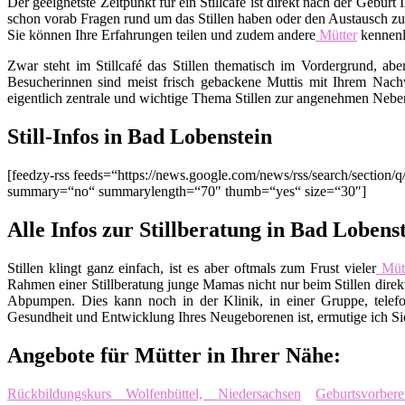
Der geeignetste Zeitpunkt für ein Stillcafé ist direkt nach der Gebu
schon vorab Fragen rund um das Stillen haben oder den Austausch zu
Sie können Ihre Erfahrungen teilen und zudem andere
Mütter
kennenl
Zwar steht im Stillcafé das Stillen thematisch im Vordergrund, ab
Besucherinnen sind meist frisch gebackene Muttis mit Ihrem Nachw
eigentlich zentrale und wichtige Thema Stillen zur angenehmen Nebe
Still-Infos in Bad Lobenstein
[feedzy-rss feeds=“https://news.google.com/news/rss/search/sect
summary=“no“ summarylength=“70″ thumb=“yes“ size=“30″]
Alle Infos zur Stillberatung in Bad Lobens
Stillen klingt ganz einfach, ist es aber oftmals zum Frust vieler
Mütt
Rahmen einer Stillberatung junge Mamas nicht nur beim Stillen direkt
Abpumpen. Dies kann noch in der Klinik, in einer Gruppe, telefo
Gesundheit und Entwicklung Ihres Neugeborenen ist, ermutige ich Sie,
Angebote für Mütter in Ihrer Nähe:
Rückbildungskurs Wolfenbüttel, Niedersachsen
Geburtsvorber