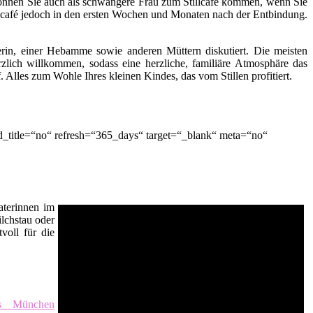
ch können Sie auch als schwangere Frau zum Stillcafé kommen, wenn Sie
lcafé jedoch in den ersten Wochen und Monaten nach der Entbindung.
terin, einer Hebamme sowie anderen Müttern diskutiert. Die meisten
zlich willkommen, sodass eine herzliche, familiäre Atmosphäre das
lles zum Wohle Ihres kleinen Kindes, das vom Stillen profitiert.
_title=“no“ refresh=“365_days“ target=“_blank“ meta=“no“
raterinnen im
ilchstau oder
voll für die
eis München