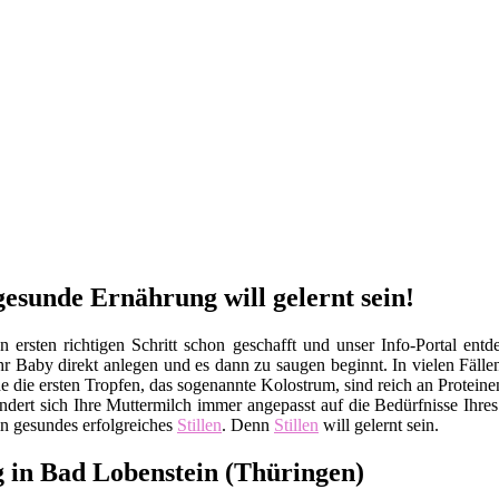
gesunde Ernährung will gelernt sein!
rsten richtigen Schritt schon geschafft und unser Info-Portal entd
hr Baby direkt anlegen und es dann zu saugen beginnt. In vielen Fällen
ade die ersten Tropfen, das sogenannte Kolostrum, sind reich an Prote
ert sich Ihre Muttermilch immer angepasst auf die Bedürfnisse Ihre
in gesundes erfolgreiches
Stillen
. Denn
Stillen
will gelernt sein.
 in Bad Lobenstein (Thüringen)