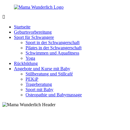
Zurück
zum
Inhalt
MamaWunderlich.de
Mutti
sein
Startseite
ist
Geburtsvorbereitung
wunderbar!
Sport für Schwangere
Sport in der Schwangerschaft
Pilates in der Schwangerschaft
Schwimmen und Aquafitness
Yoga
Rückbildung
Angebote und Kurse mit Baby
Stillberatung und Stillcafé
PEKiP
Trageberatung
Sport mit Baby
Osteopathie und Babymassage