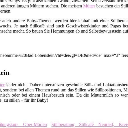
rt Ihres Babys. Es gibt also keinen Grund, zuwarten. Selbstverständli
 anderen jungen Müttern suchen. Die meisten
Mütter
besuchen ein Stil
ernen.
er auch andere Baby-Themen werden hier lebhaft mit einer Stillbera
uchs. Je nach Stillcafé sind auch Geschwisterkinder und Papas her
nsache macht. So bauen Sie Hemmungen ab und Selbstbewusstsein auf. A
ion/q/hebamme%20Bad Lobenstein/?hl=de&gl=DE&ned=de“ max=“3″ feed
tein
er
leider nicht. Daher unterstützen geschulte Still- und Laktationsbe
, sondern bei allen Themen rund um das Stillen wie Stillpositionen, M
nisch oder bei einem Hausbesuch sein. Da die Muttermilch so wert
 zu stillen – für Ihr Baby!
eitungskurs Ober-Mörlen
Stillberatung Stillcafé Neuried, Kr