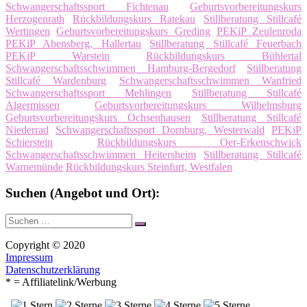
Schwangerschaftssport Fichtenau
Geburtsvorbereitungskurs
Herzogenrath
Rückbildungskurs Ratekau
Stillberatung Stillcafé
Wertingen
Geburtsvorbereitungskurs Greding
PEKiP Zeulenroda
PEKiP Abensberg, Hallertau
Stillberatung Stillcafé Feuerbach
PEKiP Warstein
Rückbildungskurs Bühlertal
Schwangerschaftsschwimmen Hamburg-Bergedorf
Stillberatung
Stillcafé Wardenburg
Schwangerschaftsschwimmen Wanfried
Schwangerschaftssport Mehlingen
Stillberatung Stillcafé
Algermissen
Geburtsvorbereitungskurs Wilhelmsburg
Geburtsvorbereitungskurs Ochsenhausen
Stillberatung Stillcafé
Niederrad
Schwangerschaftssport Dornburg, Westerwald
PEKiP
Schierstein
Rückbildungskurs Oer-Erkenschwick
Schwangerschaftsschwimmen Heitersheim
Stillberatung Stillcafé
Warnemünde
Rückbildungskurs Steinfurt, Westfalen
Suchen (Angebot und Ort):
Suche
Suchen
nach:
Copyright © 2020
Impressum
Datenschutzerklärung
* = Affiliatelink/Werbung