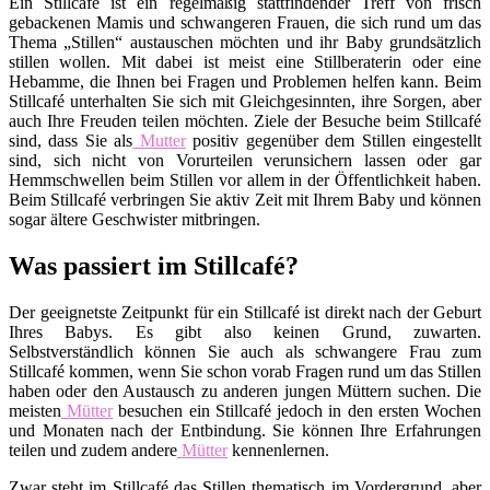
Ein Stillcafé ist ein regelmäßig stattfindender Treff von frisch
gebackenen Mamis und schwangeren Frauen, die sich rund um das
Thema „Stillen“ austauschen möchten und ihr Baby grundsätzlich
stillen wollen. Mit dabei ist meist eine Stillberaterin oder eine
Hebamme, die Ihnen bei Fragen und Problemen helfen kann. Beim
Stillcafé unterhalten Sie sich mit Gleichgesinnten, ihre Sorgen, aber
auch Ihre Freuden teilen möchten. Ziele der Besuche beim Stillcafé
sind, dass Sie als
Mutter
positiv gegenüber dem Stillen eingestellt
sind, sich nicht von Vorurteilen verunsichern lassen oder gar
Hemmschwellen beim Stillen vor allem in der Öffentlichkeit haben.
Beim Stillcafé verbringen Sie aktiv Zeit mit Ihrem Baby und können
sogar ältere Geschwister mitbringen.
Was passiert im Stillcafé?
Der geeignetste Zeitpunkt für ein Stillcafé ist direkt nach der Geburt
Ihres Babys. Es gibt also keinen Grund, zuwarten.
Selbstverständlich können Sie auch als schwangere Frau zum
Stillcafé kommen, wenn Sie schon vorab Fragen rund um das Stillen
haben oder den Austausch zu anderen jungen Müttern suchen. Die
meisten
Mütter
besuchen ein Stillcafé jedoch in den ersten Wochen
und Monaten nach der Entbindung. Sie können Ihre Erfahrungen
teilen und zudem andere
Mütter
kennenlernen.
Zwar steht im Stillcafé das Stillen thematisch im Vordergrund, aber