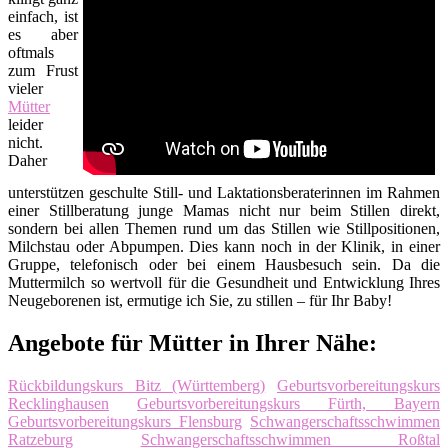
einfach, ist
es aber
oftmals
zum Frust
vieler
Mütter
leider
nicht.
Daher
unterstützen geschulte Still- und Laktationsberaterinnen im Rahmen
einer Stillberatung junge Mamas nicht nur beim Stillen direkt,
sondern bei allen Themen rund um das Stillen wie Stillpositionen,
Milchstau oder Abpumpen. Dies kann noch in der Klinik, in einer
Gruppe, telefonisch oder bei einem Hausbesuch sein. Da die
Muttermilch so wertvoll für die Gesundheit und Entwicklung Ihres
Neugeborenen ist, ermutige ich Sie, zu stillen – für Ihr Baby!
Angebote für Mütter in Ihrer Nähe:
Rückbildungskurs Bitz (Württemberg)
Geburtsvorbereitungskurs
Recklinghausen
Geburtsvorbereitungskurs Fürth, Bayern
Geburtsvorbereitungskurs Flensburg
Schwangerschaftsschwimmen
Ratzeburg
Schwangerschaftsschwimmen Roßtal