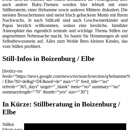
auch andere Baby-Themen werden hier lebhaft mit einer
Stillberaterin, einer Hebamme sowie anderen Müttern diskutiert. Die
meisten Besucherinnen sind meist frisch gebackene Muttis mit Ihrem
Nachwuchs. Je nach Stillcafé sind auch Geschwisterkinder und
Papas herzlich willkommen, sodass eine herzliche, familiäre
Atmosphäre das eigentlich zentrale und wichtige Thema Stillen zur
angenehmen Nebensache macht. So bauen Sie Hemmungen ab und
Selbstbewusstsein auf. Alles zum Wohle Ihres kleinen Kindes, das
vom Stillen profitiert.
Still-Infos in Boizenburg / Elbe
[feedzy-rss
feeds=“https://news.google.com/news/rss/search/section/q/hebamm
/ Elbe/?hl=de&gl=DE&ned=de“ max=“3″ feed_title=“no“
refresh=“365_days“ target=“_blank“ meta=“no“ summary=“no“
summarylength=“70″ thumb=“yes“ size=“30″]
In Kürze: Stillberatung in Boizenburg /
Elbe
Stillen
klingt ganz