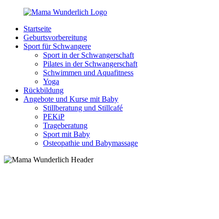
Zurück
zum
Startseite
Inhalt
MamaWunderlich.de
Mutti
Geburtsvorbereitung
sein
Sport für Schwangere
ist
Sport in der Schwangerschaft
wunderbar!
Pilates in der Schwangerschaft
Schwimmen und Aquafitness
Yoga
Rückbildung
Angebote und Kurse mit Baby
Stillberatung und Stillcafé
PEKiP
Trageberatung
Sport mit Baby
Osteopathie und Babymassage