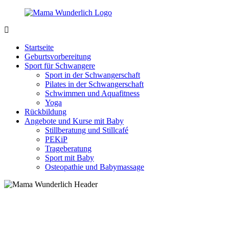
Zurück
zum
Inhalt
MamaWunderlich.de
Mutti
sein
Startseite
ist
Geburtsvorbereitung
wunderbar!
Sport für Schwangere
Sport in der Schwangerschaft
Pilates in der Schwangerschaft
Schwimmen und Aquafitness
Yoga
Rückbildung
Angebote und Kurse mit Baby
Stillberatung und Stillcafé
PEKiP
Trageberatung
Sport mit Baby
Osteopathie und Babymassage