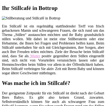
Ihr Stillcafé in Bottrop
Ein Stillcafé ist ein regelmäßig stattfindender Treff von frisch
gebackenen Mamis und schwangeren Frauen, die sich rund um das
Thema „Stillen“ austauschen möchten und ihr Baby grundsätzlich
stillen wollen. Mit dabei ist meist eine Stillberaterin oder eine
Hebamme, die Ihnen bei Fragen und Problemen helfen kann. Beim
Stillcafé unterhalten Sie sich mit Gleichgesinnten, ihre Sorgen, aber
auch Ihre Freuden teilen möchten. Ziele der Besuche beim Stillcafé
sind, dass Sie als
Mutter
positiv gegenüber dem Stillen eingestellt
sind, sich nicht von Vorurteilen verunsichern lassen oder gar
Hemmschwellen beim Stillen vor allem in der Öffentlichkeit haben.
Beim Stillcafé verbringen Sie aktiv Zeit mit Ihrem Baby und können
sogar ältere Geschwister mitbringen.
Was mache ich im Stillcafé?
Der geeignetste Zeitpunkt für ein Stillcafé ist direkt nach der Geburt
Ihres Babys. Es gibt also keinen Grund, zuwarten.
Selbstverständlich können Sie auch als schwangere Frau zum
Stillcafé kommen, wenn Sie schon vorab Fragen rund um das Stillen