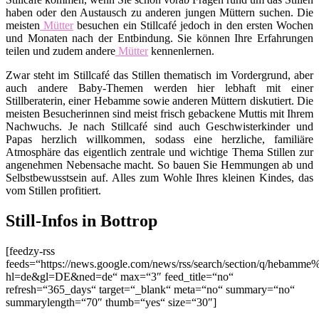
haben oder den Austausch zu anderen jungen Müttern suchen. Die
meisten
Mütter
besuchen ein Stillcafé jedoch in den ersten Wochen
und Monaten nach der Entbindung. Sie können Ihre Erfahrungen
teilen und zudem andere
Mütter
kennenlernen.
Zwar steht im Stillcafé das Stillen thematisch im Vordergrund, aber
auch andere Baby-Themen werden hier lebhaft mit einer
Stillberaterin, einer Hebamme sowie anderen Müttern diskutiert. Die
meisten Besucherinnen sind meist frisch gebackene Muttis mit Ihrem
Nachwuchs. Je nach Stillcafé sind auch Geschwisterkinder und
Papas herzlich willkommen, sodass eine herzliche, familiäre
Atmosphäre das eigentlich zentrale und wichtige Thema Stillen zur
angenehmen Nebensache macht. So bauen Sie Hemmungen ab und
Selbstbewusstsein auf. Alles zum Wohle Ihres kleinen Kindes, das
vom Stillen profitiert.
Still-Infos in Bottrop
[feedzy-rss
feeds=“https://news.google.com/news/rss/search/section/q/hebamme
hl=de&gl=DE&ned=de“ max=“3″ feed_title=“no“
refresh=“365_days“ target=“_blank“ meta=“no“ summary=“no“
summarylength=“70″ thumb=“yes“ size=“30″]