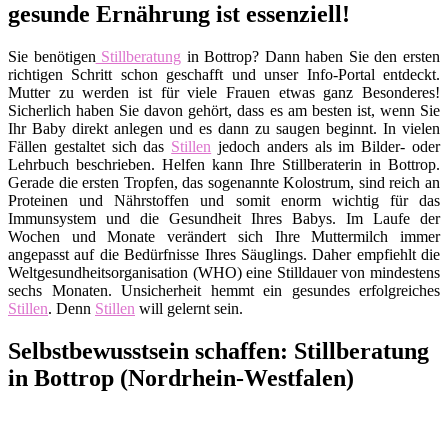
gesunde Ernährung ist essenziell!
Sie benötigen
Stillberatung
in Bottrop? Dann haben Sie den ersten
richtigen Schritt schon geschafft und unser Info-Portal entdeckt.
Mutter zu werden ist für viele Frauen etwas ganz Besonderes!
Sicherlich haben Sie davon gehört, dass es am besten ist, wenn Sie
Ihr Baby direkt anlegen und es dann zu saugen beginnt. In vielen
Fällen gestaltet sich das
Stillen
jedoch anders als im Bilder- oder
Lehrbuch beschrieben. Helfen kann Ihre Stillberaterin in Bottrop.
Gerade die ersten Tropfen, das sogenannte Kolostrum, sind reich an
Proteinen und Nährstoffen und somit enorm wichtig für das
Immunsystem und die Gesundheit Ihres Babys. Im Laufe der
Wochen und Monate verändert sich Ihre Muttermilch immer
angepasst auf die Bedürfnisse Ihres Säuglings. Daher empfiehlt die
Weltgesundheitsorganisation (WHO) eine Stilldauer von mindestens
sechs Monaten. Unsicherheit hemmt ein gesundes erfolgreiches
Stillen
. Denn
Stillen
will gelernt sein.
Selbstbewusstsein schaffen: Stillberatung
in Bottrop (Nordrhein-Westfalen)