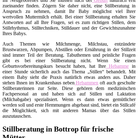
Ihr Neugeborenes und Sie müssen nach der
Geburt
natürlich erst
zueinander finden. Zögern Sie daher nicht, eine Stillberatung in
Anspruch zu nehmen, damit Ihr Baby möglichst viel Ihrer
wertvollen Muttermilch erhält. Bei einer Stillberatung erhalten Sie
Antworten auf all Ihre Fragen, sei es zum richtigen Stillen, dem
Stillrhythmus, Stilltechniken, Stilldauer und der Gewichtszunahme
Ihres Babys.
Auch Themen wie Milchmenge, Milchstau, entzündete
Brustwarzen, Abpumpen, Abstillen oder Ernährung in der Stillzeit
sind immer Teil der Beratung. Tabuthemen und peinliche Fragen
gibt es bei einer Stillberatung nicht. Wenn Sie einen
Geburtsvorbereitungskurs besucht haben, hat Ihre
Hebamme
in
einer Stunde sicherlich auch das Thema „Stillen“ behandelt. Mit
einem Baby sieht die Praxis natürlich etwas anders aus. Daher
stehen Ihnen im Krankenhaus neben
Hebammen
oft auch geschulte
Stillberaterinnen zur Seite. Diese gehören dem medizinischen
Fachpersonal an und haben sich auf Stillen und Laktation
(Milchabgabe) spezialisiert. Wenn es dann etwas gemütlicher
werden soll und erste Hemmungen abgebaut sind, bietet ein Stillcafé
die Möglichkeit, sich mit anderen Mamas über das Stillen
auszutauschen.
Stillberatung in Bottrop für frische
Mütter