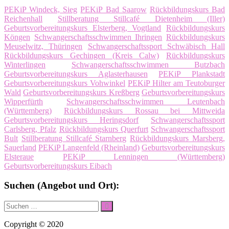
PEKiP Windeck, Sieg
PEKiP Bad Saarow
Rückbildungskurs Bad
Reichenhall
Stillberatung Stillcafé Dietenheim (Iller)
Geburtsvorbereitungskurs Elsterberg, Vogtland
Rückbildungskurs
Köngen
Schwangerschaftsschwimmen Ihringen
Rückbildungskurs
Meuselwitz, Thüringen
Schwangerschaftssport Schwäbisch Hall
Rückbildungskurs Gechingen (Kreis Calw)
Rückbildungskurs
Winterlingen
Schwangerschaftsschwimmen Butzbach
Geburtsvorbereitungskurs Aglasterhausen
PEKiP Plankstadt
Geburtsvorbereitungskurs Vohwinkel
PEKiP Hilter am Teutoburger
Wald
Geburtsvorbereitungskurs Kreßberg
Geburtsvorbereitungskurs
Wipperfürth
Schwangerschaftsschwimmen Leutenbach
(Württemberg)
Rückbildungskurs Rossau bei Mittweida
Geburtsvorbereitungskurs Heringsdorf
Schwangerschaftssport
Carlsberg, Pfalz
Rückbildungskurs Querfurt
Schwangerschaftssport
Bult
Stillberatung Stillcafé Starnberg
Rückbildungskurs Marsberg,
Sauerland
PEKiP Langenfeld (Rheinland)
Geburtsvorbereitungskurs
Elsteraue
PEKiP Lenningen (Württemberg)
Geburtsvorbereitungskurs Eibach
Suchen (Angebot und Ort):
Suche
Suchen
nach:
Copyright © 2020