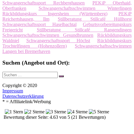
Schwangerschaftssport Rechberghausen
PEKiP Oberhaid,
Oberfranken
Schwangerschaftsschwimmen Winterlingen
Rückbildungskurs Ingersheim (Württemberg)
PEKiP
Reichertshausen, Ilm
Stillberatung Stillcafé Hüllhorst
Schwangerschaftssport Haselbachtal
Geburtsvorbereitungskurs
Freigericht
Stillberatung Stillcafé Rangendingen
Schwangerschaftsschwimmen Gesundbrunnen
Rückbildungskurs
Waldniel
Schwangerschaftssport Höchst
Rückbildungskurs
Trochtelfingen (Hohenzollern)
Schwangerschaftsschwimmen
Langen bei Bremerhaven
Suchen (Angebot und Ort):
Suche
Suchen
nach:
Copyright © 2020
Impressum
Datenschutzerklärung
* = Affiliatelink/Werbung
Bewertung dieser Seite: 4.63 von 5 (21 Bewertungen)