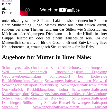
leider
nicht.
Daher
unterstützen geschulte Still- und Laktationsberaterinnen im Rahmen
einer Stillberatung junge Mamas nicht nur beim Stillen direkt,
sondern bei allen Themen rund um das Stillen wie Stillpositionen,
Milchstau oder Abpumpen. Dies kann noch in der Klinik, in einer
Gruppe, telefonisch oder bei einem Hausbesuch sein. Da die
Muttermilch so wertvoll für die Gesundheit und Entwicklung Ihres
Neugeborenen ist, ermutige ich Sie, zu stillen – für Ihr Baby!
Angebote für Mütter in Ihrer Nähe:
Schwangerschaftsschwimmen Zaberfeld
Geburtsvorbereitungskurs
Weil im Schönbuch
Rückbildungskurs Ergolding
Geburtsvorbereitungskurs Schulzendorf bei Eichwalde
Rückbildungskurs Tauche
Schwangerschaftsschwimmen Neuwied
Schwangerschaftssport Steffenberg
Schwangerschaftsschwimmen
Quakenbrück
Rückbildungskurs Lohra
Schwangerschaftssport
Mittelherwigsdorf
Schwangerschaftssport Neukloster, Mecklenburg
Schwangerschaftsschwimmen Burkardroth
Schwangerschaftssport
Dauchingen
Stillberatung Stillcafé Rauxel
Schwangerschaftssport
Sillenbuch
Schwangerschaftsschwimmen Hallstadt