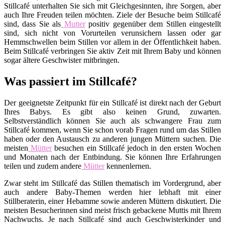
Stillcafé unterhalten Sie sich mit Gleichgesinnten, ihre Sorgen, aber
auch Ihre Freuden teilen möchten. Ziele der Besuche beim Stillcafé
sind, dass Sie als
Mutter
positiv gegenüber dem Stillen eingestellt
sind, sich nicht von Vorurteilen verunsichern lassen oder gar
Hemmschwellen beim Stillen vor allem in der Öffentlichkeit haben.
Beim Stillcafé verbringen Sie aktiv Zeit mit Ihrem Baby und können
sogar ältere Geschwister mitbringen.
Was passiert im Stillcafé?
Der geeignetste Zeitpunkt für ein Stillcafé ist direkt nach der Geburt
Ihres Babys. Es gibt also keinen Grund, zuwarten.
Selbstverständlich können Sie auch als schwangere Frau zum
Stillcafé kommen, wenn Sie schon vorab Fragen rund um das Stillen
haben oder den Austausch zu anderen jungen Müttern suchen. Die
meisten
Mütter
besuchen ein Stillcafé jedoch in den ersten Wochen
und Monaten nach der Entbindung. Sie können Ihre Erfahrungen
teilen und zudem andere
Mütter
kennenlernen.
Zwar steht im Stillcafé das Stillen thematisch im Vordergrund, aber
auch andere Baby-Themen werden hier lebhaft mit einer
Stillberaterin, einer Hebamme sowie anderen Müttern diskutiert. Die
meisten Besucherinnen sind meist frisch gebackene Muttis mit Ihrem
Nachwuchs. Je nach Stillcafé sind auch Geschwisterkinder und