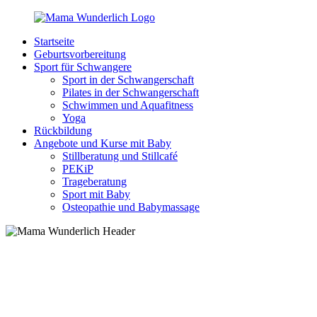
Zurück
zum
Startseite
Inhalt
MamaWunderlich.de
Mutti
Geburtsvorbereitung
sein
Sport für Schwangere
ist
Sport in der Schwangerschaft
wunderbar!
Pilates in der Schwangerschaft
Schwimmen und Aquafitness
Yoga
Rückbildung
Angebote und Kurse mit Baby
Stillberatung und Stillcafé
PEKiP
Trageberatung
Sport mit Baby
Osteopathie und Babymassage