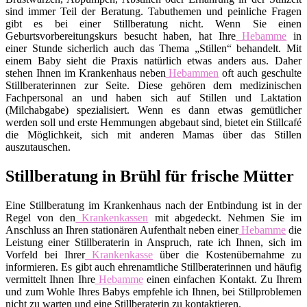
sind immer Teil der Beratung. Tabuthemen und peinliche Fragen
gibt es bei einer Stillberatung nicht. Wenn Sie einen
Geburtsvorbereitungskurs besucht haben, hat Ihre
Hebamme
in
einer Stunde sicherlich auch das Thema „Stillen“ behandelt. Mit
einem Baby sieht die Praxis natürlich etwas anders aus. Daher
stehen Ihnen im Krankenhaus neben
Hebammen
oft auch geschulte
Stillberaterinnen zur Seite. Diese gehören dem medizinischen
Fachpersonal an und haben sich auf Stillen und Laktation
(Milchabgabe) spezialisiert. Wenn es dann etwas gemütlicher
werden soll und erste Hemmungen abgebaut sind, bietet ein Stillcafé
die Möglichkeit, sich mit anderen Mamas über das Stillen
auszutauschen.
Stillberatung in Brühl für frische Mütter
Eine Stillberatung im Krankenhaus nach der Entbindung ist in der
Regel von den
Krankenkassen
mit abgedeckt. Nehmen Sie im
Anschluss an Ihren stationären Aufenthalt neben einer
Hebamme
die
Leistung einer Stillberaterin in Anspruch, rate ich Ihnen, sich im
Vorfeld bei Ihrer
Krankenkasse
über die Kostenübernahme zu
informieren. Es gibt auch ehrenamtliche Stillberaterinnen und häufig
vermittelt Ihnen Ihre
Hebamme
einen einfachen Kontakt. Zu Ihrem
und zum Wohle Ihres Babys empfehle ich Ihnen, bei Stillproblemen
nicht zu warten und eine Stillberaterin zu kontaktieren.