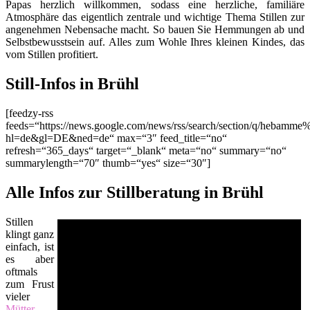
Papas herzlich willkommen, sodass eine herzliche, familiäre
Atmosphäre das eigentlich zentrale und wichtige Thema Stillen zur
angenehmen Nebensache macht. So bauen Sie Hemmungen ab und
Selbstbewusstsein auf. Alles zum Wohle Ihres kleinen Kindes, das
vom Stillen profitiert.
Still-Infos in Brühl
[feedzy-rss
feeds=“https://news.google.com/news/rss/search/section/q/hebamme
hl=de&gl=DE&ned=de“ max=“3″ feed_title=“no“
refresh=“365_days“ target=“_blank“ meta=“no“ summary=“no“
summarylength=“70″ thumb=“yes“ size=“30″]
Alle Infos zur Stillberatung in Brühl
Stillen
klingt ganz
einfach, ist
es aber
oftmals
zum Frust
vieler
Mütter