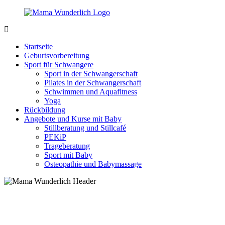
Zurück
zum
Inhalt
MamaWunderlich.de
Mutti
sein
Startseite
ist
Geburtsvorbereitung
wunderbar!
Sport für Schwangere
Sport in der Schwangerschaft
Pilates in der Schwangerschaft
Schwimmen und Aquafitness
Yoga
Rückbildung
Angebote und Kurse mit Baby
Stillberatung und Stillcafé
PEKiP
Trageberatung
Sport mit Baby
Osteopathie und Babymassage