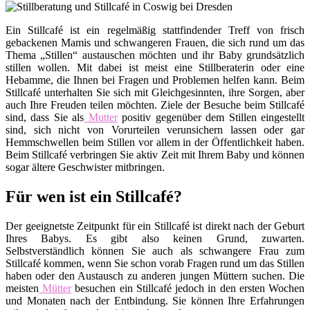
Ein Stillcafé ist ein regelmäßig stattfindender Treff von frisch
gebackenen Mamis und schwangeren Frauen, die sich rund um das
Thema „Stillen“ austauschen möchten und ihr Baby grundsätzlich
stillen wollen. Mit dabei ist meist eine Stillberaterin oder eine
Hebamme, die Ihnen bei Fragen und Problemen helfen kann. Beim
Stillcafé unterhalten Sie sich mit Gleichgesinnten, ihre Sorgen, aber
auch Ihre Freuden teilen möchten. Ziele der Besuche beim Stillcafé
sind, dass Sie als
Mutter
positiv gegenüber dem Stillen eingestellt
sind, sich nicht von Vorurteilen verunsichern lassen oder gar
Hemmschwellen beim Stillen vor allem in der Öffentlichkeit haben.
Beim Stillcafé verbringen Sie aktiv Zeit mit Ihrem Baby und können
sogar ältere Geschwister mitbringen.
Für wen ist ein Stillcafé?
Der geeignetste Zeitpunkt für ein Stillcafé ist direkt nach der Geburt
Ihres Babys. Es gibt also keinen Grund, zuwarten.
Selbstverständlich können Sie auch als schwangere Frau zum
Stillcafé kommen, wenn Sie schon vorab Fragen rund um das Stillen
haben oder den Austausch zu anderen jungen Müttern suchen. Die
meisten
Mütter
besuchen ein Stillcafé jedoch in den ersten Wochen
und Monaten nach der Entbindung. Sie können Ihre Erfahrungen