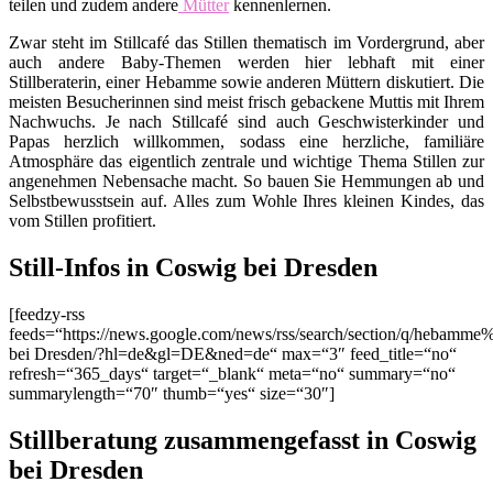
teilen und zudem andere
Mütter
kennenlernen.
Zwar steht im Stillcafé das Stillen thematisch im Vordergrund, aber
auch andere Baby-Themen werden hier lebhaft mit einer
Stillberaterin, einer Hebamme sowie anderen Müttern diskutiert. Die
meisten Besucherinnen sind meist frisch gebackene Muttis mit Ihrem
Nachwuchs. Je nach Stillcafé sind auch Geschwisterkinder und
Papas herzlich willkommen, sodass eine herzliche, familiäre
Atmosphäre das eigentlich zentrale und wichtige Thema Stillen zur
angenehmen Nebensache macht. So bauen Sie Hemmungen ab und
Selbstbewusstsein auf. Alles zum Wohle Ihres kleinen Kindes, das
vom Stillen profitiert.
Still-Infos in Coswig bei Dresden
[feedzy-rss
feeds=“https://news.google.com/news/rss/search/section/q/hebamm
bei Dresden/?hl=de&gl=DE&ned=de“ max=“3″ feed_title=“no“
refresh=“365_days“ target=“_blank“ meta=“no“ summary=“no“
summarylength=“70″ thumb=“yes“ size=“30″]
Stillberatung zusammengefasst in Coswig
bei Dresden