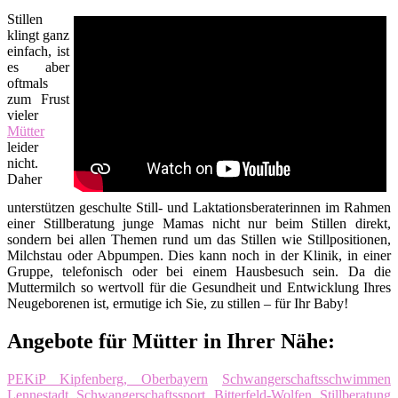
Stillen
klingt ganz
einfach, ist
es aber
oftmals
zum Frust
vieler
Mütter
leider
nicht.
Daher
unterstützen geschulte Still- und Laktationsberaterinnen im Rahmen
einer Stillberatung junge Mamas nicht nur beim Stillen direkt,
sondern bei allen Themen rund um das Stillen wie Stillpositionen,
Milchstau oder Abpumpen. Dies kann noch in der Klinik, in einer
Gruppe, telefonisch oder bei einem Hausbesuch sein. Da die
Muttermilch so wertvoll für die Gesundheit und Entwicklung Ihres
Neugeborenen ist, ermutige ich Sie, zu stillen – für Ihr Baby!
Angebote für Mütter in Ihrer Nähe:
PEKiP Kipfenberg, Oberbayern
Schwangerschaftsschwimmen
Lennestadt
Schwangerschaftssport Bitterfeld-Wolfen
Stillberatung