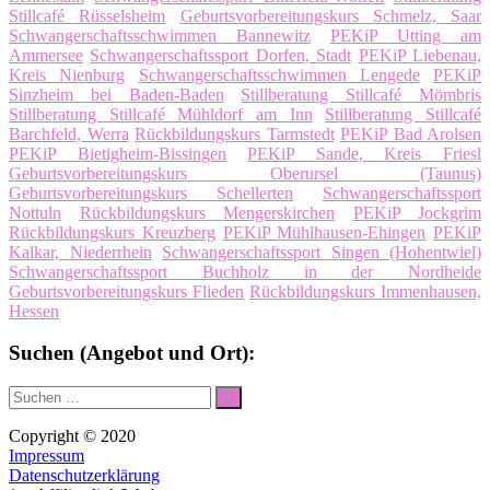
Stillcafé Rüsselsheim
Geburtsvorbereitungskurs Schmelz, Saar
Schwangerschaftsschwimmen Bannewitz
PEKiP Utting am
Ammersee
Schwangerschaftssport Dorfen, Stadt
PEKiP Liebenau,
Kreis Nienburg
Schwangerschaftsschwimmen Lengede
PEKiP
Sinzheim bei Baden-Baden
Stillberatung Stillcafé Mömbris
Stillberatung Stillcafé Mühldorf am Inn
Stillberatung Stillcafé
Barchfeld, Werra
Rückbildungskurs Tarmstedt
PEKiP Bad Arolsen
PEKiP Bietigheim-Bissingen
PEKiP Sande, Kreis Friesl
Geburtsvorbereitungskurs Oberursel (Taunus)
Geburtsvorbereitungskurs Schellerten
Schwangerschaftssport
Nottuln
Rückbildungskurs Mengerskirchen
PEKiP Jockgrim
Rückbildungskurs Kreuzberg
PEKiP Mühlhausen-Ehingen
PEKiP
Kalkar, Niederrhein
Schwangerschaftssport Singen (Hohentwiel)
Schwangerschaftssport Buchholz in der Nordheide
Geburtsvorbereitungskurs Flieden
Rückbildungskurs Immenhausen,
Hessen
Suchen (Angebot und Ort):
Suche
Suchen
nach:
Copyright © 2020
Impressum
Datenschutzerklärung