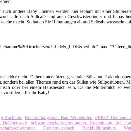
ernen.
er auch andere Baby-Themen werden hier lebhaft mit einer Stillbera
uchs. Je nach Stillcafé sind auch Geschwisterkinder und Papas her
nsache macht. So bauen Sie Hemmungen ab und Selbstbewusstsein auf. A
ion/q/hebamme%20Drochtersen/?hl=de&gl=DE&ned=de“ max=“3″ feed_tit
er
leider nicht. Daher unterstützen geschulte Still- und Laktationsbe
, sondern bei allen Themen rund um das Stillen wie Stillpositionen, M
nisch oder bei einem Hausbesuch sein. Da die Muttermilch so wert
 zu stillen – für Ihr Baby!
rg-Buchholz
Rückbildungskurs Bad Wörishofen
PEKiP Thalheim /
Heiligenstadt
Schwangerschaftsschwimmen Hohenthann bei Lan
rschaftsschwimmen Grävenwiesbach
Rückbildungskurs Wuth