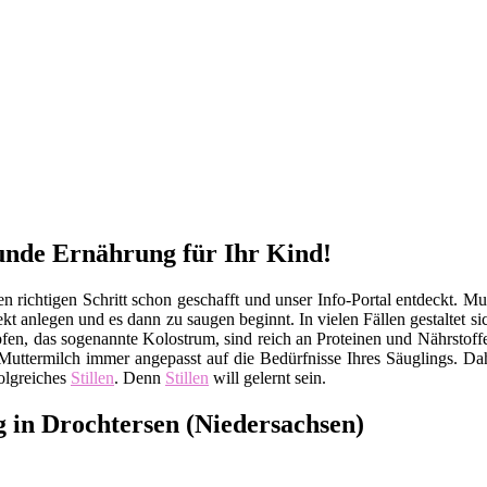
sunde Ernährung für Ihr Kind!
 richtigen Schritt schon geschafft und unser Info-Portal entdeckt. Mu
kt anlegen und es dann zu saugen beginnt. In vielen Fällen gestaltet s
ropfen, das sogenannte Kolostrum, sind reich an Proteinen und Nährst
uttermilch immer angepasst auf die Bedürfnisse Ihres Säuglings. Dah
olgreiches
Stillen
. Denn
Stillen
will gelernt sein.
g in Drochtersen (Niedersachsen)