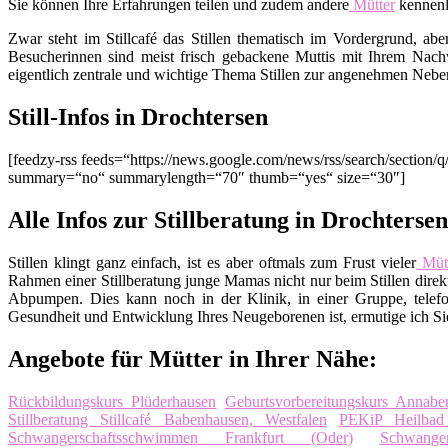
Sie können Ihre Erfahrungen teilen und zudem andere
Mütter
kennenl
Zwar steht im Stillcafé das Stillen thematisch im Vordergrund, ab
Besucherinnen sind meist frisch gebackene Muttis mit Ihrem Nachw
eigentlich zentrale und wichtige Thema Stillen zur angenehmen Nebe
Still-Infos in Drochtersen
[feedzy-rss feeds=“https://news.google.com/news/rss/search/sect
summary=“no“ summarylength=“70″ thumb=“yes“ size=“30″]
Alle Infos zur Stillberatung in Drochtersen
Stillen klingt ganz einfach, ist es aber oftmals zum Frust vieler
Mütt
Rahmen einer Stillberatung junge Mamas nicht nur beim Stillen direkt
Abpumpen. Dies kann noch in der Klinik, in einer Gruppe, telefo
Gesundheit und Entwicklung Ihres Neugeborenen ist, ermutige ich Sie,
Angebote für Mütter in Ihrer Nähe:
Rückbildungskurs Plüderhausen
Geburtsvorbereitungskurs Annabe
Stillberatung Stillcafé Babenhausen, Westfalen
PEKiP Heilbad 
Schwangerschaftsschwimmen Frankfurt (Oder)
Schwange