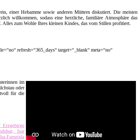
terin, einer Hebamme sowie anderen Müttern diskutiert. Die meisten
zlich willkommen, sodass eine herzliche, familiäre Atmosphäre das
lles zum Wohle Ihres kleinen Kindes, das vom Stillen profitiert.
le=“no“ refresh=“365_days“ target=“_blank“ meta=“no“
raterinnen im
ilchstau oder
voll für die
 Erzgebirge
dshut, Isar
a-Farnroda