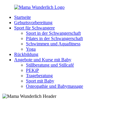
Zurück
zum
Startseite
Inhalt
MamaWunderlich.de
Mutti
Geburtsvorbereitung
sein
Sport für Schwangere
ist
Sport in der Schwangerschaft
wunderbar!
Pilates in der Schwangerschaft
Schwimmen und Aquafitness
Yoga
Rückbildung
Angebote und Kurse mit Baby
Stillberatung und Stillcafé
PEKiP
Trageberatung
Sport mit Baby
Osteopathie und Babymassage