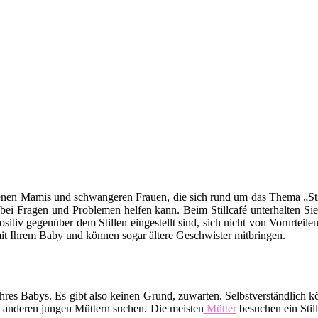
backenen Mamis und schwangeren Frauen, die sich rund um das Thema „Sti
 bei Fragen und Problemen helfen kann. Beim Stillcafé unterhalten Sie
sitiv gegenüber dem Stillen eingestellt sind, sich nicht von Vorurtei
t mit Ihrem Baby und können sogar ältere Geschwister mitbringen.
rt Ihres Babys. Es gibt also keinen Grund, zuwarten. Selbstverständli
 anderen jungen Müttern suchen. Die meisten
Mütter
besuchen ein Stil