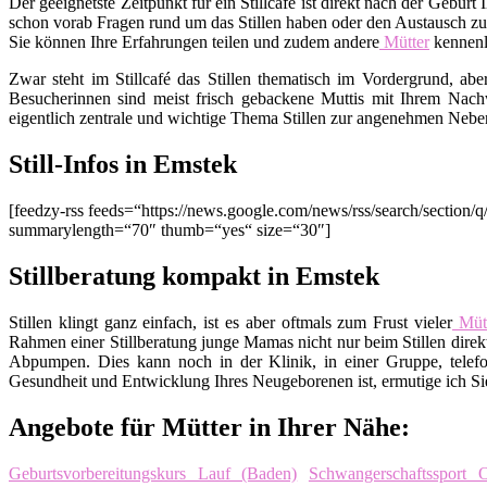
Der geeignetste Zeitpunkt für ein Stillcafé ist direkt nach der Gebu
schon vorab Fragen rund um das Stillen haben oder den Austausch zu
Sie können Ihre Erfahrungen teilen und zudem andere
Mütter
kennenl
Zwar steht im Stillcafé das Stillen thematisch im Vordergrund, ab
Besucherinnen sind meist frisch gebackene Muttis mit Ihrem Nachw
eigentlich zentrale und wichtige Thema Stillen zur angenehmen Nebe
Still-Infos in Emstek
[feedzy-rss feeds=“https://news.google.com/news/rss/search/sec
summarylength=“70″ thumb=“yes“ size=“30″]
Stillberatung kompakt in Emstek
Stillen klingt ganz einfach, ist es aber oftmals zum Frust vieler
Mütt
Rahmen einer Stillberatung junge Mamas nicht nur beim Stillen direkt
Abpumpen. Dies kann noch in der Klinik, in einer Gruppe, telefo
Gesundheit und Entwicklung Ihres Neugeborenen ist, ermutige ich Sie,
Angebote für Mütter in Ihrer Nähe:
Geburtsvorbereitungskurs Lauf (Baden)
Schwangerschaftssport O