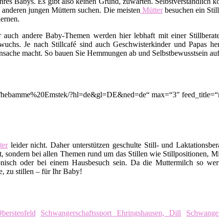
rt Ihres Babys. Es gibt also keinen Grund, zuwarten. Selbstverständli
 anderen jungen Müttern suchen. Die meisten
Mütter
besuchen ein Stil
ernen.
er auch andere Baby-Themen werden hier lebhaft mit einer Stillbera
uchs. Je nach Stillcafé sind auch Geschwisterkinder und Papas her
nsache macht. So bauen Sie Hemmungen ab und Selbstbewusstsein auf. A
tion/q/hebamme%20Emstek/?hl=de&gl=DE&ned=de“ max=“3″ feed_title=
er
leider nicht. Daher unterstützen geschulte Still- und Laktationsbe
, sondern bei allen Themen rund um das Stillen wie Stillpositionen, M
nisch oder bei einem Hausbesuch sein. Da die Muttermilch so wert
 zu stillen – für Ihr Baby!
berstenfeld
Schwangerschaftssport Ehringshausen, Dill
Schwanger