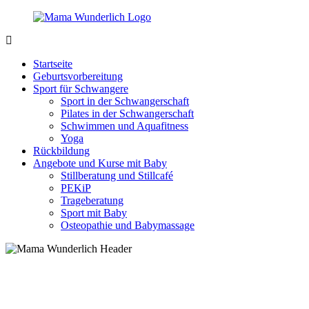
Zurück
zum
Inhalt
MamaWunderlich.de
Mutti
sein
Startseite
ist
Geburtsvorbereitung
wunderbar!
Sport für Schwangere
Sport in der Schwangerschaft
Pilates in der Schwangerschaft
Schwimmen und Aquafitness
Yoga
Rückbildung
Angebote und Kurse mit Baby
Stillberatung und Stillcafé
PEKiP
Trageberatung
Sport mit Baby
Osteopathie und Babymassage