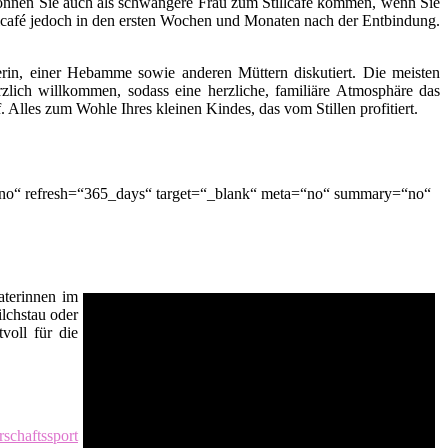
ch können Sie auch als schwangere Frau zum Stillcafé kommen, wenn Sie
lcafé jedoch in den ersten Wochen und Monaten nach der Entbindung.
terin, einer Hebamme sowie anderen Müttern diskutiert. Die meisten
zlich willkommen, sodass eine herzliche, familiäre Atmosphäre das
lles zum Wohle Ihres kleinen Kindes, das vom Stillen profitiert.
“no“ refresh=“365_days“ target=“_blank“ meta=“no“ summary=“no“
raterinnen im
ilchstau oder
voll für die
schaftssport