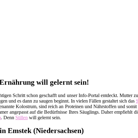
Ernährung will gelernt sein!
tigen Schritt schon geschafft und unser Info-Portal entdeckt. Mutter z
egen und es dann zu saugen beginnt. In vielen Fällen gestaltet sich das
S
sogenannte Kolostrum, sind reich an Proteinen und Nährstoffen und som
er angepasst auf die Bedürfnisse Ihres Säuglings. Daher empfiehlt d
n
. Denn
Stillen
will gelernt sein.
 in Emstek (Niedersachsen)