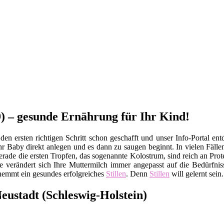
9) – gesunde Ernährung für Ihr Kind!
n ersten richtigen Schritt schon geschafft und unser Info-Portal ent
hr Baby direkt anlegen und es dann zu saugen beginnt. In vielen Fällen
 Gerade die ersten Tropfen, das sogenannte Kolostrum, sind reich an P
erändert sich Ihre Muttermilch immer angepasst auf die Bedürfnisse
hemmt ein gesundes erfolgreiches
Stillen
. Denn
Stillen
will gelernt sein.
Neustadt (Schleswig-Holstein)