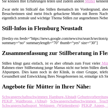
Sie können Ihre Erfahrungen teilen und zudem andere
Mütter
kennenl
Zwar steht im Stillcafé das Stillen thematisch im Vordergrund, ab
Besucherinnen sind meist frisch gebackene Muttis mit Ihrem Nachw
eigentlich zentrale und wichtige Thema Stillen zur angenehmen Nebe
Still-Infos in Flensburg Neustadt
[feedzy-rss feeds=“https://news.google.com/news/rss/search/sect
summary=“no“ summarylength=“70″ thumb=“yes“ size=“30″]
Zusammenfassung zur Stillberatung in Fle
Stillen klingt ganz einfach, ist es aber oftmals zum Frust vieler
Mütt
Rahmen einer Stillberatung junge Mamas nicht nur beim Stillen direkt
Abpumpen. Dies kann noch in der Klinik, in einer Gruppe, telefo
Gesundheit und Entwicklung Ihres Neugeborenen ist, ermutige ich Sie,
Angebote für Mütter in Ihrer Nähe:
Schwangerschaftsschwimmen Hamburg-Altstadt
Geburtsvorbereitun
PEKiP Waldbronn (Albtal)
Schwangerschaftsschwimmen Teuch
Schwangerschaftssport Wehingen (Württemberg)
PEKiP Appen, K