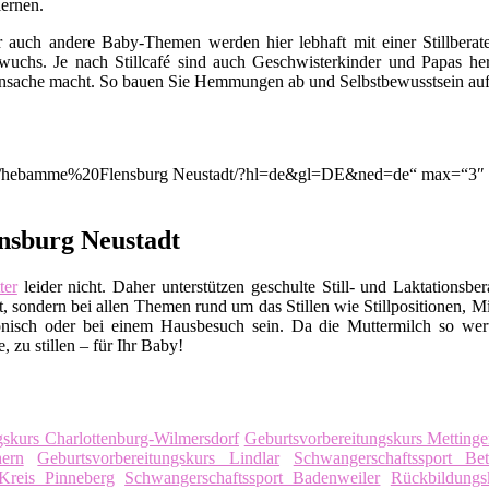
ernen.
er auch andere Baby-Themen werden hier lebhaft mit einer Stillbera
uchs. Je nach Stillcafé sind auch Geschwisterkinder und Papas her
nsache macht. So bauen Sie Hemmungen ab und Selbstbewusstsein auf. A
ion/q/hebamme%20Flensburg Neustadt/?hl=de&gl=DE&ned=de“ max=“3″ f
nsburg Neustadt
er
leider nicht. Daher unterstützen geschulte Still- und Laktationsbe
, sondern bei allen Themen rund um das Stillen wie Stillpositionen, M
nisch oder bei einem Hausbesuch sein. Da die Muttermilch so wert
 zu stillen – für Ihr Baby!
gskurs Charlottenburg-Wilmersdorf
Geburtsvorbereitungskurs Mettinge
ern
Geburtsvorbereitungskurs Lindlar
Schwangerschaftssport Bet
reis Pinneberg
Schwangerschaftssport Badenweiler
Rückbildungs