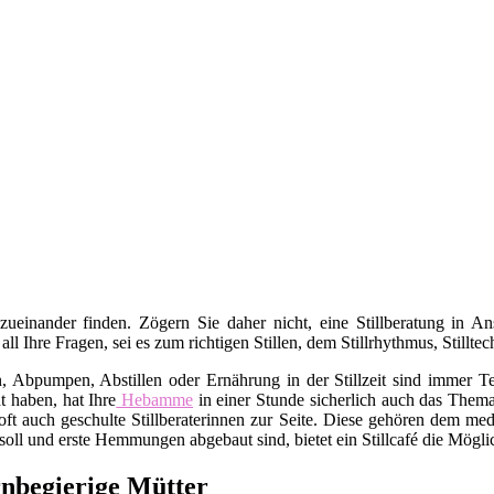
 zueinander finden. Zögern Sie daher nicht, eine Stillberatung in 
 all Ihre Fragen, sei es zum richtigen Stillen, dem Stillrhythmus, Stil
bpumpen, Abstillen oder Ernährung in der Stillzeit sind immer Tei
t haben, hat Ihre
Hebamme
in einer Stunde sicherlich auch das Thema 
ft auch geschulte Stillberaterinnen zur Seite. Diese gehören dem med
oll und erste Hemmungen abgebaut sind, bietet ein Stillcafé die Mögli
ernbegierige Mütter