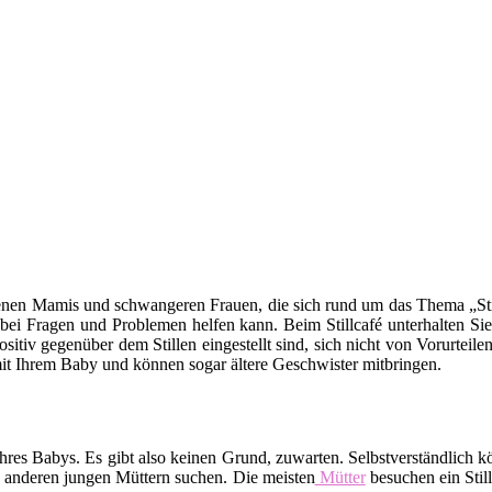
backenen Mamis und schwangeren Frauen, die sich rund um das Thema „Sti
 bei Fragen und Problemen helfen kann. Beim Stillcafé unterhalten Sie
sitiv gegenüber dem Stillen eingestellt sind, sich nicht von Vorurtei
t mit Ihrem Baby und können sogar ältere Geschwister mitbringen.
rt Ihres Babys. Es gibt also keinen Grund, zuwarten. Selbstverständli
 anderen jungen Müttern suchen. Die meisten
Mütter
besuchen ein Stil