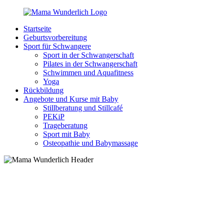
Zurück
zum
Startseite
Inhalt
MamaWunderlich.de
Mutti
Geburtsvorbereitung
sein
Sport für Schwangere
ist
Sport in der Schwangerschaft
wunderbar!
Pilates in der Schwangerschaft
Schwimmen und Aquafitness
Yoga
Rückbildung
Angebote und Kurse mit Baby
Stillberatung und Stillcafé
PEKiP
Trageberatung
Sport mit Baby
Osteopathie und Babymassage