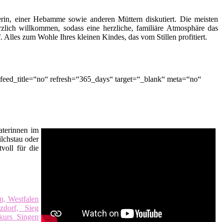
terin, einer Hebamme sowie anderen Müttern diskutiert. Die meisten
zlich willkommen, sodass eine herzliche, familiäre Atmosphäre das
lles zum Wohle Ihres kleinen Kindes, das vom Stillen profitiert.
eed_title=“no“ refresh=“365_days“ target=“_blank“ meta=“no“
raterinnen im
ilchstau oder
voll für die
n, Westfalen
zdorf, Sieg
kurs Singen