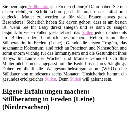
Sie benötigen
Stillberatung
in Freden (Leine)? Dann haben Sie den
ersten richtigen Schritt schon geschafft und unser Info-Portal
entdeckt. Mutter zu werden ist für viele Frauen etwas ganz
Besonderes! Sicherlich haben Sie davon gehört, dass es am besten
ist, wenn Sie Ihr Baby direkt anlegen und es dann zu saugen
beginnt. In vielen Fällen gestaltet sich das
Stillen
jedoch anders als
im Bilder- oder Lehrbuch beschrieben. Helfen kann Ihre
Stillberaterin in Freden (Leine). Gerade die ersten Tropfen, das
sogenannte Kolostrum, sind reich an Proteinen und Nährstoffen und
somit enorm wichtig für das Immunsystem und die Gesundheit Ihres
Babys. Im Laufe der Wochen und Monate verändert sich Ihre
Muttermilch immer angepasst auf die Bedürfnisse Ihres Säuglings.
Daher empfiehlt die Weltgesundheitsorganisation (WHO) eine
Stilldauer von mindestens sechs Monaten. Unsicherheit hemmt ein
gesundes erfolgreiches
Stillen
. Denn
Stillen
will gelernt sein.
Eigene Erfahrungen machen:
Stillberatung in Freden (Leine)
(Niedersachsen)