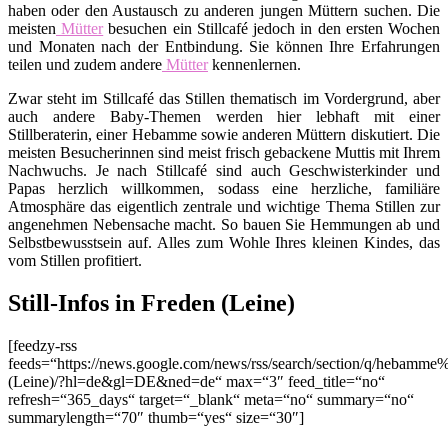
haben oder den Austausch zu anderen jungen Müttern suchen. Die
meisten
Mütter
besuchen ein Stillcafé jedoch in den ersten Wochen
und Monaten nach der Entbindung. Sie können Ihre Erfahrungen
teilen und zudem andere
Mütter
kennenlernen.
Zwar steht im Stillcafé das Stillen thematisch im Vordergrund, aber
auch andere Baby-Themen werden hier lebhaft mit einer
Stillberaterin, einer Hebamme sowie anderen Müttern diskutiert. Die
meisten Besucherinnen sind meist frisch gebackene Muttis mit Ihrem
Nachwuchs. Je nach Stillcafé sind auch Geschwisterkinder und
Papas herzlich willkommen, sodass eine herzliche, familiäre
Atmosphäre das eigentlich zentrale und wichtige Thema Stillen zur
angenehmen Nebensache macht. So bauen Sie Hemmungen ab und
Selbstbewusstsein auf. Alles zum Wohle Ihres kleinen Kindes, das
vom Stillen profitiert.
Still-Infos in Freden (Leine)
[feedzy-rss
feeds=“https://news.google.com/news/rss/search/section/q/hebamm
(Leine)/?hl=de&gl=DE&ned=de“ max=“3″ feed_title=“no“
refresh=“365_days“ target=“_blank“ meta=“no“ summary=“no“
summarylength=“70″ thumb=“yes“ size=“30″]