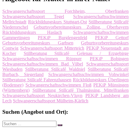
Schwangerschaftssport Forchheim, Oberfranken
Schwangerschaftssport Tegel
Schwangerschaftsschwimmen
Mellrichstadt
Rückbildungskurs Stuttgart-Ost
Stillberatung Stillcafé
Niederorschel
Geburtsvorbereitungskurs Zolling, Oberbayern
Rückbildungskurs Haslach
Schwangerschaftsschwimmen
Gammertingen
PEKiP Burglengenfeld
PEKiP Gettorf
Geburtsvorbereitungskurs Garbsen
Geburtsvorbereitungskurs
Contwig
Schwangerschaftssport Mitterteich
PEKiP Neuenstadt am
Kocher
Stillberatung Stillcafé Gelenau / Erzgebirge
Schwangerschaftsschwimmen Rüppurr
PEKiP Bobingen
Schwangerschaftsschwimmen Bad Vilbel
Schwangerschaftssport
Wiesbaden
Stillberatung Stillcafé Waldniel
Stillberatung Stillcafé
Burbach, Siegerland
Schwangerschaftsschwimmen Vohwinkel
Stillberatung Stillcafé Fahrenzhausen
Rückbildungskurs Überlingen
(Bodensee)
Schwangerschaftsschwimmen Floß
PEKiP Münsingen
(Württemberg)
Stillberatung Stillcafé Thalmässing, Mittelfranken
Schwangerschaftssport Neukirchen-Vluyn
PEKiP Landsberg am
Lech
Schwangerschaftssport Mülheim-Kärlich
Suchen (Angebot und Ort):
Suche
Suchen
nach: