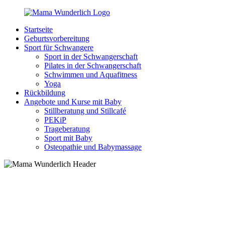
Zurück
zum
Startseite
Inhalt
MamaWunderlich.de
Mutti
Geburtsvorbereitung
sein
Sport für Schwangere
ist
Sport in der Schwangerschaft
wunderbar!
Pilates in der Schwangerschaft
Schwimmen und Aquafitness
Yoga
Rückbildung
Angebote und Kurse mit Baby
Stillberatung und Stillcafé
PEKiP
Trageberatung
Sport mit Baby
Osteopathie und Babymassage