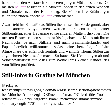
haben oder den Austausch zu anderen jungen Müttern suchen. Die
meisten
Mütter
besuchen ein Stillcafé jedoch in den ersten Wochen
und Monaten nach der Entbindung. Sie können Ihre Erfahrungen
teilen und zudem andere
Mütter
kennenlernen.
Zwar steht im Stillcafé das Stillen thematisch im Vordergrund, aber
auch andere Baby-Themen werden hier lebhaft mit einer
Stillberaterin, einer Hebamme sowie anderen Müttern diskutiert. Die
meisten Besucherinnen sind meist frisch gebackene Muttis mit Ihrem
Nachwuchs. Je nach Stillcafé sind auch Geschwisterkinder und
Papas herzlich willkommen, sodass eine herzliche, familiäre
Atmosphäre das eigentlich zentrale und wichtige Thema Stillen zur
angenehmen Nebensache macht. So bauen Sie Hemmungen ab und
Selbstbewusstsein auf. Alles zum Wohle Ihres kleinen Kindes, das
vom Stillen profitiert.
Still-Infos in Grafing bei München
[feedzy-rss
feeds=“https://news.google.com/news/rss/search/section/q/hebamme
bei München/?hl=de&gl=DE&ned=de“ max=“3″ feed_title=“no“
refresh=“365_days“ target=“_blank“ meta=“no“ summary=“no“
summarylength=“70″ thumb=“yes“ size=“30″]