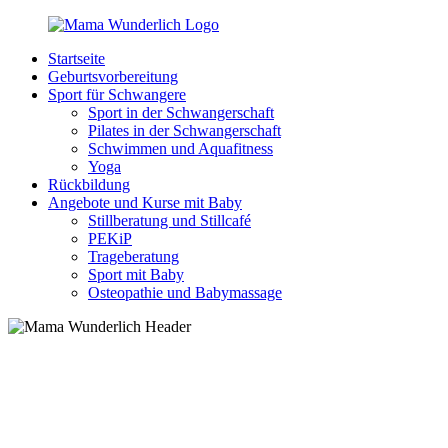
Zurück
zum
Startseite
Inhalt
MamaWunderlich.de
Mutti
Geburtsvorbereitung
sein
Sport für Schwangere
ist
Sport in der Schwangerschaft
wunderbar!
Pilates in der Schwangerschaft
Schwimmen und Aquafitness
Yoga
Rückbildung
Angebote und Kurse mit Baby
Stillberatung und Stillcafé
PEKiP
Trageberatung
Sport mit Baby
Osteopathie und Babymassage