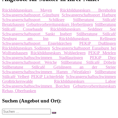
Rückbildungskurs Mayen
Rückbildungskurs Berghofen
Schwangerschaftssport Günzburg
Schwangerschaftssport Harburg
Schwangerschaftssport Schilksee
Stillberatung Stillcafé
Beratzhausen
Geburtsvorbereitungskurs Herbertingen
Stillberatung
Stillcafé Cossebaude
Rückbildungskurs Seddiner See
Schwangerschaftssport Sankt Ingbert
Stillberatung Stillcafé
Neuburg am Inn
Rückbildungskurs Rellingen
Schwangerschaftssport Engelskirchen
PEKiP Dußlingen
Rückbildungskurs Sodingen
Schwangerschaftssport Eurasburg bei
Wolfratshausen
Rückbildungskurs Wohlgelegen
PEKiP Metelen
Schwangerschaftsschwimmen Stadtlauringen
PEKiP Diez
Schwangerschaftssport Weiche
Stillberatung Stillcafé Döbeln
Stillberatung Stillcafé Geislingen an der Steige
Schwangerschaftsschwimmen Hamm (Westfalen)
Stillberatung
Stillcafé Velbert
PEKiP Lichterfelde
Schwangerschaftsschwimmen
Großrückerswalde
Rückbildungskurs Laboe
Schwangerschaftsschwimmen Borchen
Geburtsvorbereitungskurs
Rehau, Oberfranken
Suchen (Angebot und Ort):
Suche
Suchen
nach: