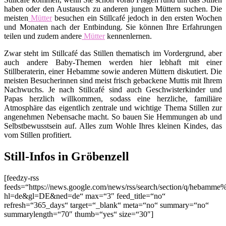
haben oder den Austausch zu anderen jungen Müttern suchen. Die
meisten
Mütter
besuchen ein Stillcafé jedoch in den ersten Wochen
und Monaten nach der Entbindung. Sie können Ihre Erfahrungen
teilen und zudem andere
Mütter
kennenlernen.
Zwar steht im Stillcafé das Stillen thematisch im Vordergrund, aber
auch andere Baby-Themen werden hier lebhaft mit einer
Stillberaterin, einer Hebamme sowie anderen Müttern diskutiert. Die
meisten Besucherinnen sind meist frisch gebackene Muttis mit Ihrem
Nachwuchs. Je nach Stillcafé sind auch Geschwisterkinder und
Papas herzlich willkommen, sodass eine herzliche, familiäre
Atmosphäre das eigentlich zentrale und wichtige Thema Stillen zur
angenehmen Nebensache macht. So bauen Sie Hemmungen ab und
Selbstbewusstsein auf. Alles zum Wohle Ihres kleinen Kindes, das
vom Stillen profitiert.
Still-Infos in Gröbenzell
[feedzy-rss
feeds=“https://news.google.com/news/rss/search/section/q/hebamme
hl=de&gl=DE&ned=de“ max=“3″ feed_title=“no“
refresh=“365_days“ target=“_blank“ meta=“no“ summary=“no“
summarylength=“70″ thumb=“yes“ size=“30″]