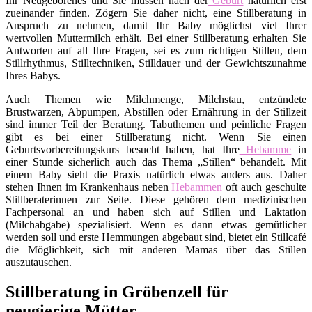
Ihr Neugeborenes und Sie müssen nach der
Geburt
natürlich erst
zueinander finden. Zögern Sie daher nicht, eine Stillberatung in
Anspruch zu nehmen, damit Ihr Baby möglichst viel Ihrer
wertvollen Muttermilch erhält. Bei einer Stillberatung erhalten Sie
Antworten auf all Ihre Fragen, sei es zum richtigen Stillen, dem
Stillrhythmus, Stilltechniken, Stilldauer und der Gewichtszunahme
Ihres Babys.
Auch Themen wie Milchmenge, Milchstau, entzündete
Brustwarzen, Abpumpen, Abstillen oder Ernährung in der Stillzeit
sind immer Teil der Beratung. Tabuthemen und peinliche Fragen
gibt es bei einer Stillberatung nicht. Wenn Sie einen
Geburtsvorbereitungskurs besucht haben, hat Ihre
Hebamme
in
einer Stunde sicherlich auch das Thema „Stillen“ behandelt. Mit
einem Baby sieht die Praxis natürlich etwas anders aus. Daher
stehen Ihnen im Krankenhaus neben
Hebammen
oft auch geschulte
Stillberaterinnen zur Seite. Diese gehören dem medizinischen
Fachpersonal an und haben sich auf Stillen und Laktation
(Milchabgabe) spezialisiert. Wenn es dann etwas gemütlicher
werden soll und erste Hemmungen abgebaut sind, bietet ein Stillcafé
die Möglichkeit, sich mit anderen Mamas über das Stillen
auszutauschen.
Stillberatung in Gröbenzell für
neugierige Mütter