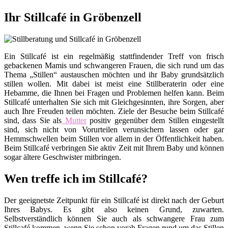
Ihr Stillcafé in Gröbenzell
Ein Stillcafé ist ein regelmäßig stattfindender Treff von frisch
gebackenen Mamis und schwangeren Frauen, die sich rund um das
Thema „Stillen“ austauschen möchten und ihr Baby grundsätzlich
stillen wollen. Mit dabei ist meist eine Stillberaterin oder eine
Hebamme, die Ihnen bei Fragen und Problemen helfen kann. Beim
Stillcafé unterhalten Sie sich mit Gleichgesinnten, ihre Sorgen, aber
auch Ihre Freuden teilen möchten. Ziele der Besuche beim Stillcafé
sind, dass Sie als
Mutter
positiv gegenüber dem Stillen eingestellt
sind, sich nicht von Vorurteilen verunsichern lassen oder gar
Hemmschwellen beim Stillen vor allem in der Öffentlichkeit haben.
Beim Stillcafé verbringen Sie aktiv Zeit mit Ihrem Baby und können
sogar ältere Geschwister mitbringen.
Wen treffe ich im Stillcafé?
Der geeignetste Zeitpunkt für ein Stillcafé ist direkt nach der Geburt
Ihres Babys. Es gibt also keinen Grund, zuwarten.
Selbstverständlich können Sie auch als schwangere Frau zum
Stillcafé kommen, wenn Sie schon vorab Fragen rund um das Stillen