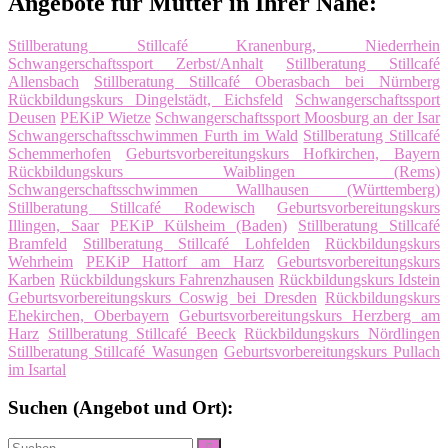
Angebote für Mütter in Ihrer Nähe:
Stillberatung Stillcafé Kranenburg, Niederrhein
Schwangerschaftssport Zerbst/Anhalt
Stillberatung Stillcafé
Allensbach
Stillberatung Stillcafé Oberasbach bei Nürnberg
Rückbildungskurs Dingelstädt, Eichsfeld
Schwangerschaftssport
Deusen
PEKiP Wietze
Schwangerschaftssport Moosburg an der Isar
Schwangerschaftsschwimmen Furth im Wald
Stillberatung Stillcafé
Schemmerhofen
Geburtsvorbereitungskurs Hofkirchen, Bayern
Rückbildungskurs Waiblingen (Rems)
Schwangerschaftsschwimmen Wallhausen (Württemberg)
Stillberatung Stillcafé Rodewisch
Geburtsvorbereitungskurs
Illingen, Saar
PEKiP Külsheim (Baden)
Stillberatung Stillcafé
Bramfeld
Stillberatung Stillcafé Lohfelden
Rückbildungskurs
Wehrheim
PEKiP Hattorf am Harz
Geburtsvorbereitungskurs
Karben
Rückbildungskurs Fahrenzhausen
Rückbildungskurs Idstein
Geburtsvorbereitungskurs Coswig bei Dresden
Rückbildungskurs
Ehekirchen, Oberbayern
Geburtsvorbereitungskurs Herzberg am
Harz
Stillberatung Stillcafé Beeck
Rückbildungskurs Nördlingen
Stillberatung Stillcafé Wasungen
Geburtsvorbereitungskurs Pullach
im Isartal
Suchen (Angebot und Ort):
Suche
Suchen