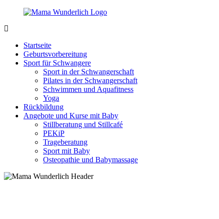
Zurück
zum
Inhalt
MamaWunderlich.de
Mutti
sein
Startseite
ist
Geburtsvorbereitung
wunderbar!
Sport für Schwangere
Sport in der Schwangerschaft
Pilates in der Schwangerschaft
Schwimmen und Aquafitness
Yoga
Rückbildung
Angebote und Kurse mit Baby
Stillberatung und Stillcafé
PEKiP
Trageberatung
Sport mit Baby
Osteopathie und Babymassage