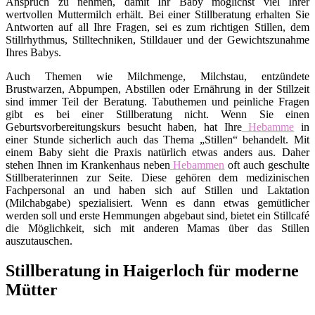
Anspruch zu nehmen, damit Ihr Baby möglichst viel Ihrer
wertvollen Muttermilch erhält. Bei einer Stillberatung erhalten Sie
Antworten auf all Ihre Fragen, sei es zum richtigen Stillen, dem
Stillrhythmus, Stilltechniken, Stilldauer und der Gewichtszunahme
Ihres Babys.
Auch Themen wie Milchmenge, Milchstau, entzündete
Brustwarzen, Abpumpen, Abstillen oder Ernährung in der Stillzeit
sind immer Teil der Beratung. Tabuthemen und peinliche Fragen
gibt es bei einer Stillberatung nicht. Wenn Sie einen
Geburtsvorbereitungskurs besucht haben, hat Ihre
Hebamme
in
einer Stunde sicherlich auch das Thema „Stillen“ behandelt. Mit
einem Baby sieht die Praxis natürlich etwas anders aus. Daher
stehen Ihnen im Krankenhaus neben
Hebammen
oft auch geschulte
Stillberaterinnen zur Seite. Diese gehören dem medizinischen
Fachpersonal an und haben sich auf Stillen und Laktation
(Milchabgabe) spezialisiert. Wenn es dann etwas gemütlicher
werden soll und erste Hemmungen abgebaut sind, bietet ein Stillcafé
die Möglichkeit, sich mit anderen Mamas über das Stillen
auszutauschen.
Stillberatung in Haigerloch für moderne
Mütter