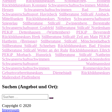
Niendorf
Rückbildungskurs Schönkirchen, Holstein
Rückbildungskurs Konstanz
Schwangerschaftsschwimmen Mühltal,
Hessen
Schwangerschaftsschwimmen Bad Breisig
Schwangerschaftssport Havixbeck
Stillberatung Stillcafé Ansbach,
Mittelfranken
Rückbildungskurs Netphen
Schwangerschaftssport
Spiegelau
Stillberatung Stillcafé Zwingenberg, Bergstraße
Schwangerschaftssport Grabfeld
Stillberatung Stillcafé Nordenham
PEKiP Dettenhausen (Württemberg)
PEKiP Beverstedt
Rückbildungskurs Heek
Stillberatung Stillcafé Zeil am Main
PEKiP
Hartheim (Breisgau)
Stillberatung Stillcafé Mönchengladbach
Stillberatung Stillcafé Schnelsen
Rückbildungskurs Bad Füssing
Stillberatung Stillcafé Wetter an der Ruhr
Rückbildungskurs Ellrich
PEKiP Morbach, Hunsrück
Stillberatung Stillcafé Nattheim
Schwangerschaftsschwimmen Lauda-Königshofen
Schwangerschaftssport Waidmannslust
Schwangerschaftsschwimmen Rommerskirchen
Geburtsvorbereitungskurs Diemelstadt
Rückbildungskurs
Mallersdorf-Pfaffenberg
Suchen (Angebot und Ort):
Suche
Suchen
nach:
Copyright © 2020
Impressum