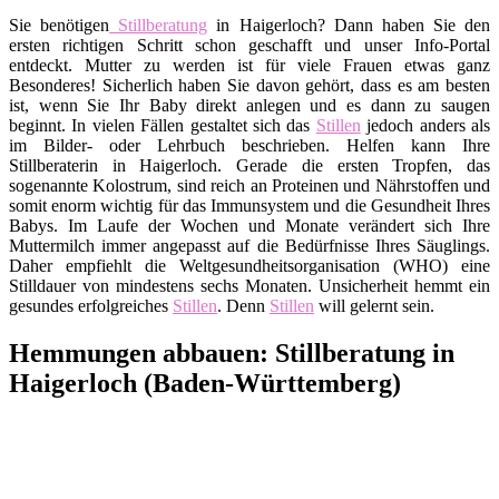
Sie benötigen
Stillberatung
in Haigerloch? Dann haben Sie den
ersten richtigen Schritt schon geschafft und unser Info-Portal
entdeckt. Mutter zu werden ist für viele Frauen etwas ganz
Besonderes! Sicherlich haben Sie davon gehört, dass es am besten
ist, wenn Sie Ihr Baby direkt anlegen und es dann zu saugen
beginnt. In vielen Fällen gestaltet sich das
Stillen
jedoch anders als
im Bilder- oder Lehrbuch beschrieben. Helfen kann Ihre
Stillberaterin in Haigerloch. Gerade die ersten Tropfen, das
sogenannte Kolostrum, sind reich an Proteinen und Nährstoffen und
somit enorm wichtig für das Immunsystem und die Gesundheit Ihres
Babys. Im Laufe der Wochen und Monate verändert sich Ihre
Muttermilch immer angepasst auf die Bedürfnisse Ihres Säuglings.
Daher empfiehlt die Weltgesundheitsorganisation (WHO) eine
Stilldauer von mindestens sechs Monaten. Unsicherheit hemmt ein
gesundes erfolgreiches
Stillen
. Denn
Stillen
will gelernt sein.
Hemmungen abbauen: Stillberatung in
Haigerloch (Baden-Württemberg)