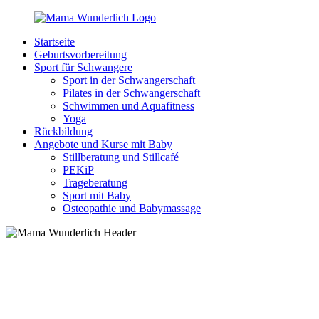
Zurück
zum
Startseite
Inhalt
MamaWunderlich.de
Mutti
Geburtsvorbereitung
sein
Sport für Schwangere
ist
Sport in der Schwangerschaft
wunderbar!
Pilates in der Schwangerschaft
Schwimmen und Aquafitness
Yoga
Rückbildung
Angebote und Kurse mit Baby
Stillberatung und Stillcafé
PEKiP
Trageberatung
Sport mit Baby
Osteopathie und Babymassage