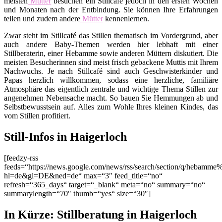
meisten
Mütter
besuchen ein Stillcafé jedoch in den ersten Wochen
und Monaten nach der Entbindung. Sie können Ihre Erfahrungen
teilen und zudem andere
Mütter
kennenlernen.
Zwar steht im Stillcafé das Stillen thematisch im Vordergrund, aber
auch andere Baby-Themen werden hier lebhaft mit einer
Stillberaterin, einer Hebamme sowie anderen Müttern diskutiert. Die
meisten Besucherinnen sind meist frisch gebackene Muttis mit Ihrem
Nachwuchs. Je nach Stillcafé sind auch Geschwisterkinder und
Papas herzlich willkommen, sodass eine herzliche, familiäre
Atmosphäre das eigentlich zentrale und wichtige Thema Stillen zur
angenehmen Nebensache macht. So bauen Sie Hemmungen ab und
Selbstbewusstsein auf. Alles zum Wohle Ihres kleinen Kindes, das
vom Stillen profitiert.
Still-Infos in Haigerloch
[feedzy-rss
feeds=“https://news.google.com/news/rss/search/section/q/hebamme
hl=de&gl=DE&ned=de“ max=“3″ feed_title=“no“
refresh=“365_days“ target=“_blank“ meta=“no“ summary=“no“
summarylength=“70″ thumb=“yes“ size=“30″]
In Kürze: Stillberatung in Haigerloch