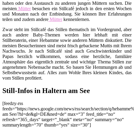
haben oder den Austausch zu anderen jungen Müttern suchen. Die
meisten
Mütter
besuchen ein Stillcafé jedoch in den ersten Wochen
und Monaten nach der Entbindung. Sie können Ihre Erfahrungen
teilen und zudem andere
Mütter
kennenlernen.
Zwar steht im Stillcafé das Stillen thematisch im Vordergrund, aber
auch andere Baby-Themen werden hier lebhaft mit einer
Stillberaterin, einer Hebamme sowie anderen Müttern diskutiert. Die
meisten Besucherinnen sind meist frisch gebackene Muttis mit Ihrem
Nachwuchs. Je nach Stillcafé sind auch Geschwisterkinder und
Papas herzlich willkommen, sodass eine herzliche, familiäre
Atmosphäre das eigentlich zentrale und wichtige Thema Stillen zur
angenehmen Nebensache macht. So bauen Sie Hemmungen ab und
Selbstbewusstsein auf. Alles zum Wohle Ihres kleinen Kindes, das
vom Stillen profitiert.
Still-Infos in Haltern am See
[feedzy-rss
feeds=“https://news.google.com/news/rss/search/section/q/hebamme
am See/?hl=de&gl=DE&ned=de“ max=“3″ feed_title=“no“
refresh=“365_days“ target=“_blank“ meta=“no“ summary=“no“
summarylength=“70″ thumb=“yes“ size=“30″]