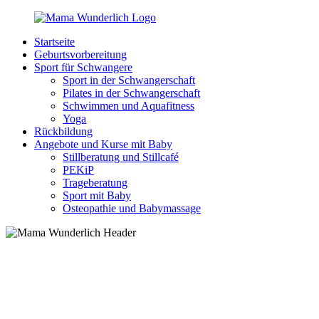
Zurück
zum
Startseite
Inhalt
MamaWunderlich.de
Mutti
Geburtsvorbereitung
sein
Sport für Schwangere
ist
Sport in der Schwangerschaft
wunderbar!
Pilates in der Schwangerschaft
Schwimmen und Aquafitness
Yoga
Rückbildung
Angebote und Kurse mit Baby
Stillberatung und Stillcafé
PEKiP
Trageberatung
Sport mit Baby
Osteopathie und Babymassage