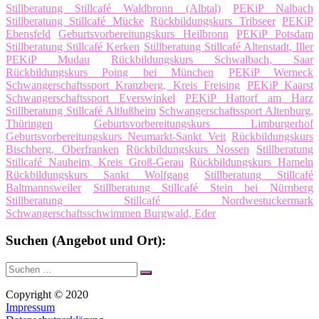
Stillberatung Stillcafé Waldbronn (Albtal)
PEKiP Nalbach
Stillberatung Stillcafé Mücke
Rückbildungskurs Tribseer
PEKiP
Ebensfeld
Geburtsvorbereitungskurs Heilbronn
PEKiP Potsdam
Stillberatung Stillcafé Kerken
Stillberatung Stillcafé Altenstadt, Iller
PEKiP Mudau
Rückbildungskurs Schwalbach, Saar
Rückbildungskurs Poing bei München
PEKiP Werneck
Schwangerschaftssport Kranzberg, Kreis Freising
PEKiP Kaarst
Schwangerschaftssport Everswinkel
PEKiP Hattorf am Harz
Stillberatung Stillcafé Altlußheim
Schwangerschaftssport Altenburg,
Thüringen
Geburtsvorbereitungskurs Limburgerhof
Geburtsvorbereitungskurs Neumarkt-Sankt Veit
Rückbildungskurs
Bischberg, Oberfranken
Rückbildungskurs Nossen
Stillberatung
Stillcafé Nauheim, Kreis Groß-Gerau
Rückbildungskurs Hameln
Rückbildungskurs Sankt Wolfgang
Stillberatung Stillcafé
Baltmannsweiler
Stillberatung Stillcafé Stein bei Nürnberg
Stillberatung Stillcafé Nordwestuckermark
Schwangerschaftsschwimmen Burgwald, Eder
Suchen (Angebot und Ort):
Suche
Suchen
nach:
Copyright © 2020
Impressum