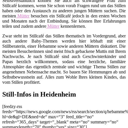
Selbstverständlich können Sie auch als schwangere Frau zum
Stillcafé kommen, wenn Sie schon vorab Fragen rund um das Stillen
haben oder den Austausch zu anderen jungen Müttern suchen. Die
meisten
Mütter
besuchen ein Stillcafé jedoch in den ersten Wochen
und Monaten nach der Entbindung. Sie können Ihre Erfahrungen
teilen und zudem andere
Mütter
kennenlernen.
Zwar steht im Stillcafé das Stillen thematisch im Vordergrund, aber
auch andere Baby-Themen werden hier lebhaft mit einer
Stillberaterin, einer Hebamme sowie anderen Müttern diskutiert. Die
meisten Besucherinnen sind meist frisch gebackene Muttis mit Ihrem
Nachwuchs. Je nach Stillcafé sind auch Geschwisterkinder und
Papas herzlich willkommen, sodass eine herzliche, familiäre
Atmosphäre das eigentlich zentrale und wichtige Thema Stillen zur
angenehmen Nebensache macht. So bauen Sie Hemmungen ab und
Selbstbewusstsein auf. Alles zum Wohle Ihres kleinen Kindes, das
vom Stillen profitiert.
Still-Infos in Heidenheim
[feedzy-rss
feeds=“https://news.google.com/news/rss/search/section/q/hebamm
hl=de&gl=DE&ned=de“ max=“3″ feed_title=“no“
refresh=“365_days“ target=“_blank“ meta=“no“ summary=“no“
summarylength=“70″ thumb=“yes“ size=“30″]