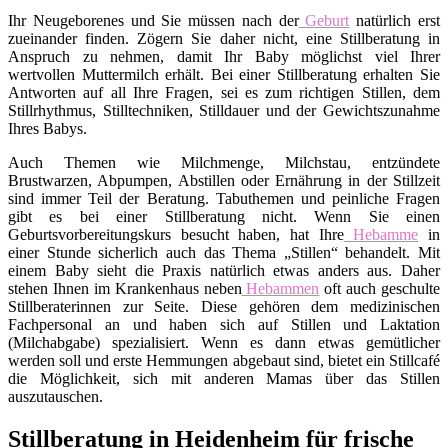
Ihr Neugeborenes und Sie müssen nach der
Geburt
natürlich erst
zueinander finden. Zögern Sie daher nicht, eine Stillberatung in
Anspruch zu nehmen, damit Ihr Baby möglichst viel Ihrer
wertvollen Muttermilch erhält. Bei einer Stillberatung erhalten Sie
Antworten auf all Ihre Fragen, sei es zum richtigen Stillen, dem
Stillrhythmus, Stilltechniken, Stilldauer und der Gewichtszunahme
Ihres Babys.
Auch Themen wie Milchmenge, Milchstau, entzündete
Brustwarzen, Abpumpen, Abstillen oder Ernährung in der Stillzeit
sind immer Teil der Beratung. Tabuthemen und peinliche Fragen
gibt es bei einer Stillberatung nicht. Wenn Sie einen
Geburtsvorbereitungskurs besucht haben, hat Ihre
Hebamme
in
einer Stunde sicherlich auch das Thema „Stillen“ behandelt. Mit
einem Baby sieht die Praxis natürlich etwas anders aus. Daher
stehen Ihnen im Krankenhaus neben
Hebammen
oft auch geschulte
Stillberaterinnen zur Seite. Diese gehören dem medizinischen
Fachpersonal an und haben sich auf Stillen und Laktation
(Milchabgabe) spezialisiert. Wenn es dann etwas gemütlicher
werden soll und erste Hemmungen abgebaut sind, bietet ein Stillcafé
die Möglichkeit, sich mit anderen Mamas über das Stillen
auszutauschen.
Stillberatung in Heidenheim für frische