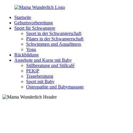
Zurück
zum
Startseite
Inhalt
MamaWunderlich.de
Mutti
Geburtsvorbereitung
sein
Sport für Schwangere
ist
Sport in der Schwangerschaft
wunderbar!
Pilates in der Schwangerschaft
Schwimmen und Aquafitness
Yoga
Rückbildung
Angebote und Kurse mit Baby
Stillberatung und Stillcafé
PEKiP
Trageberatung
Sport mit Baby
Osteopathie und Babymassage