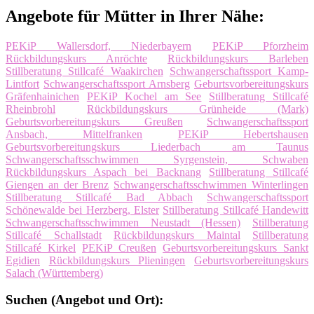
Angebote für Mütter in Ihrer Nähe:
PEKiP Wallersdorf, Niederbayern
PEKiP Pforzheim
Rückbildungskurs Anröchte
Rückbildungskurs Barleben
Stillberatung Stillcafé Waakirchen
Schwangerschaftssport Kamp-
Lintfort
Schwangerschaftssport Arnsberg
Geburtsvorbereitungskurs
Gräfenhainichen
PEKiP Kochel am See
Stillberatung Stillcafé
Rheinbrohl
Rückbildungskurs Grünheide (Mark)
Geburtsvorbereitungskurs Greußen
Schwangerschaftssport
Ansbach, Mittelfranken
PEKiP Hebertshausen
Geburtsvorbereitungskurs Liederbach am Taunus
Schwangerschaftsschwimmen Syrgenstein, Schwaben
Rückbildungskurs Aspach bei Backnang
Stillberatung Stillcafé
Giengen an der Brenz
Schwangerschaftsschwimmen Winterlingen
Stillberatung Stillcafé Bad Abbach
Schwangerschaftssport
Schönewalde bei Herzberg, Elster
Stillberatung Stillcafé Handewitt
Schwangerschaftsschwimmen Neustadt (Hessen)
Stillberatung
Stillcafé Schallstadt
Rückbildungskurs Maintal
Stillberatung
Stillcafé Kirkel
PEKiP Creußen
Geburtsvorbereitungskurs Sankt
Egidien
Rückbildungskurs Plieningen
Geburtsvorbereitungskurs
Salach (Württemberg)
Suchen (Angebot und Ort):