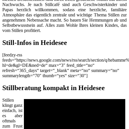
Nachwuchs. Je nach Stillcafé sind auch Geschwisterkinder und
Papas herzlich willkommen, sodass eine herzliche, familiäre
Atmosphäre das eigentlich zentrale und wichtige Thema Stillen zur
angenehmen Nebensache macht. So bauen Sie Hemmungen ab und
Selbstbewusstsein auf. Alles zum Wohle Ihres kleinen Kindes, das
vom Stillen profitiert.
Still-Infos in Heidesee
[feedzy-rss
feeds=“https://news.google.com/news/rss/search/section/q/hebamme
hl=de&gl=DE&ned=de“ max=“3″ feed_title=“no“
refresh=“365_days“ target=“_blank“ meta=“no“ summary=“no“
summarylength=“70″ thumb=“yes“ size=“30″]
Stillberatung kompakt in Heidesee
Stillen
klingt ganz
einfach, ist
es aber
oftmals
zum Frust