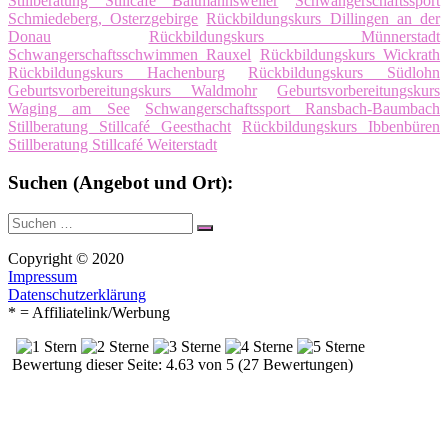
Stillberatung Stillcafé Baltmannsweiler
Schwangerschaftssport
Schmiedeberg, Osterzgebirge
Rückbildungskurs Dillingen an der
Donau
Rückbildungskurs Münnerstadt
Schwangerschaftsschwimmen Rauxel
Rückbildungskurs Wickrath
Rückbildungskurs Hachenburg
Rückbildungskurs Südlohn
Geburtsvorbereitungskurs Waldmohr
Geburtsvorbereitungskurs
Waging am See
Schwangerschaftssport Ransbach-Baumbach
Stillberatung Stillcafé Geesthacht
Rückbildungskurs Ibbenbüren
Stillberatung Stillcafé Weiterstadt
Suchen (Angebot und Ort):
Suche
Suchen
nach:
Copyright © 2020
Impressum
Datenschutzerklärung
* = Affiliatelink/Werbung
Bewertung dieser Seite: 4.63 von 5 (27 Bewertungen)