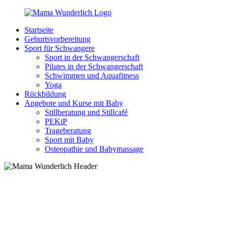
Zurück
zum
Startseite
Inhalt
MamaWunderlich.de
Mutti
Geburtsvorbereitung
sein
Sport für Schwangere
ist
Sport in der Schwangerschaft
wunderbar!
Pilates in der Schwangerschaft
Schwimmen und Aquafitness
Yoga
Rückbildung
Angebote und Kurse mit Baby
Stillberatung und Stillcafé
PEKiP
Trageberatung
Sport mit Baby
Osteopathie und Babymassage