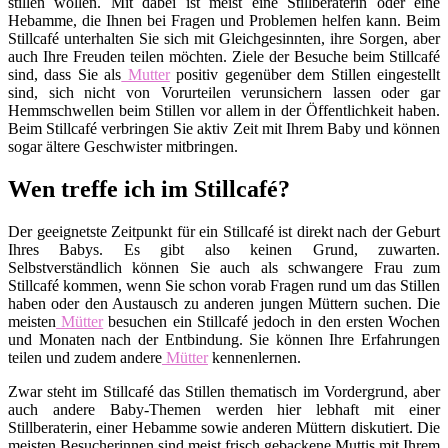
stillen wollen. Mit dabei ist meist eine Stillberaterin oder eine
Hebamme, die Ihnen bei Fragen und Problemen helfen kann. Beim
Stillcafé unterhalten Sie sich mit Gleichgesinnten, ihre Sorgen, aber
auch Ihre Freuden teilen möchten. Ziele der Besuche beim Stillcafé
sind, dass Sie als
Mutter
positiv gegenüber dem Stillen eingestellt
sind, sich nicht von Vorurteilen verunsichern lassen oder gar
Hemmschwellen beim Stillen vor allem in der Öffentlichkeit haben.
Beim Stillcafé verbringen Sie aktiv Zeit mit Ihrem Baby und können
sogar ältere Geschwister mitbringen.
Wen treffe ich im Stillcafé?
Der geeignetste Zeitpunkt für ein Stillcafé ist direkt nach der Geburt
Ihres Babys. Es gibt also keinen Grund, zuwarten.
Selbstverständlich können Sie auch als schwangere Frau zum
Stillcafé kommen, wenn Sie schon vorab Fragen rund um das Stillen
haben oder den Austausch zu anderen jungen Müttern suchen. Die
meisten
Mütter
besuchen ein Stillcafé jedoch in den ersten Wochen
und Monaten nach der Entbindung. Sie können Ihre Erfahrungen
teilen und zudem andere
Mütter
kennenlernen.
Zwar steht im Stillcafé das Stillen thematisch im Vordergrund, aber
auch andere Baby-Themen werden hier lebhaft mit einer
Stillberaterin, einer Hebamme sowie anderen Müttern diskutiert. Die
meisten Besucherinnen sind meist frisch gebackene Muttis mit Ihrem