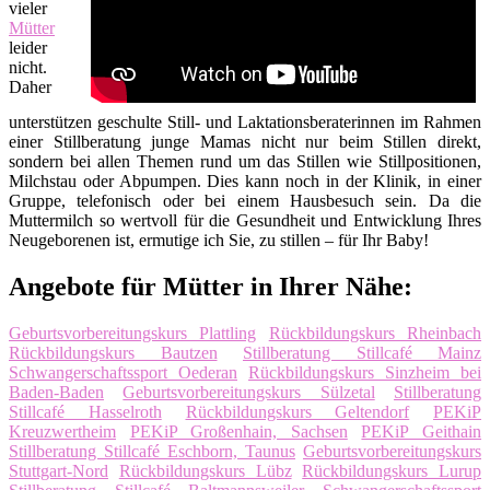
vieler
Mütter
leider
nicht.
Daher
unterstützen geschulte Still- und Laktationsberaterinnen im Rahmen
einer Stillberatung junge Mamas nicht nur beim Stillen direkt,
sondern bei allen Themen rund um das Stillen wie Stillpositionen,
Milchstau oder Abpumpen. Dies kann noch in der Klinik, in einer
Gruppe, telefonisch oder bei einem Hausbesuch sein. Da die
Muttermilch so wertvoll für die Gesundheit und Entwicklung Ihres
Neugeborenen ist, ermutige ich Sie, zu stillen – für Ihr Baby!
Angebote für Mütter in Ihrer Nähe:
Geburtsvorbereitungskurs Plattling
Rückbildungskurs Rheinbach
Rückbildungskurs Bautzen
Stillberatung Stillcafé Mainz
Schwangerschaftssport Oederan
Rückbildungskurs Sinzheim bei
Baden-Baden
Geburtsvorbereitungskurs Sülzetal
Stillberatung
Stillcafé Hasselroth
Rückbildungskurs Geltendorf
PEKiP
Kreuzwertheim
PEKiP Großenhain, Sachsen
PEKiP Geithain
Stillberatung Stillcafé Eschborn, Taunus
Geburtsvorbereitungskurs
Stuttgart-Nord
Rückbildungskurs Lübz
Rückbildungskurs Lurup