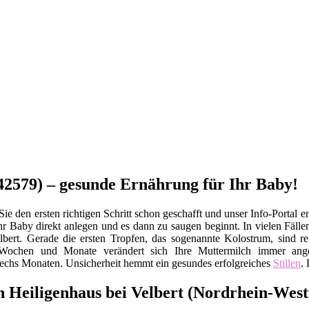
 (42579) – gesunde Ernährung für Ihr Baby!
e den ersten richtigen Schritt schon geschafft und unser Info-Portal e
hr Baby direkt anlegen und es dann zu saugen beginnt. In vielen Fällen
Velbert. Gerade die ersten Tropfen, das sogenannte Kolostrum, sind 
chen und Monate verändert sich Ihre Muttermilch immer angepa
sechs Monaten. Unsicherheit hemmt ein gesundes erfolgreiches
Stillen
.
in Heiligenhaus bei Velbert (Nordrhein-West