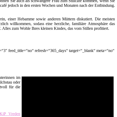
ch können Sie auch als schwangere Frau zum Stillcafé kommen, wenn Sie
lcafé jedoch in den ersten Wochen und Monaten nach der Entbindung.
terin, einer Hebamme sowie anderen Müttern diskutiert. Die meisten
zlich willkommen, sodass eine herzliche, familiäre Atmosphäre das
lles zum Wohle Ihres kleinen Kindes, das vom Stillen profitiert.
“3″ feed_title=“no“ refresh=“365_days“ target=“_blank“ meta=“no“
raterinnen im
ilchstau oder
voll für die
KiP Vreden