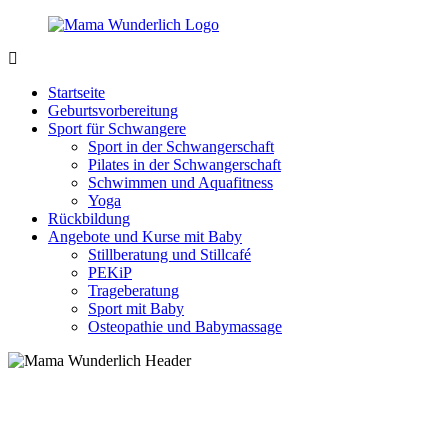
Zurück
zum
Inhalt
MamaWunderlich.de
Mutti
sein
Startseite
ist
Geburtsvorbereitung
wunderbar!
Sport für Schwangere
Sport in der Schwangerschaft
Pilates in der Schwangerschaft
Schwimmen und Aquafitness
Yoga
Rückbildung
Angebote und Kurse mit Baby
Stillberatung und Stillcafé
PEKiP
Trageberatung
Sport mit Baby
Osteopathie und Babymassage