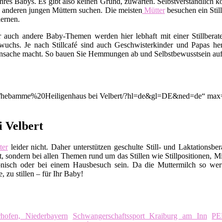
rt Ihres Babys. Es gibt also keinen Grund, zuwarten. Selbstverständli
 anderen jungen Müttern suchen. Die meisten
Mütter
besuchen ein Stil
ernen.
er auch andere Baby-Themen werden hier lebhaft mit einer Stillbera
uchs. Je nach Stillcafé sind auch Geschwisterkinder und Papas her
nsache macht. So bauen Sie Hemmungen ab und Selbstbewusstsein auf. A
on/q/hebamme%20Heiligenhaus bei Velbert/?hl=de&gl=DE&ned=de“ max=
i Velbert
er
leider nicht. Daher unterstützen geschulte Still- und Laktationsbe
, sondern bei allen Themen rund um das Stillen wie Stillpositionen, M
nisch oder bei einem Hausbesuch sein. Da die Muttermilch so wert
 zu stillen – für Ihr Baby!
rhofen, Niederbayern
Schwangerschaftssport Kraiburg am Inn
PE