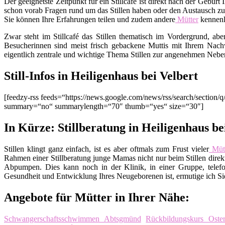
Der geeignetste Zeitpunkt für ein Stillcafé ist direkt nach der Gebu
schon vorab Fragen rund um das Stillen haben oder den Austausch zu
Sie können Ihre Erfahrungen teilen und zudem andere
Mütter
kennenl
Zwar steht im Stillcafé das Stillen thematisch im Vordergrund, ab
Besucherinnen sind meist frisch gebackene Muttis mit Ihrem Nachw
eigentlich zentrale und wichtige Thema Stillen zur angenehmen Nebe
Still-Infos in Heiligenhaus bei Velbert
[feedzy-rss feeds=“https://news.google.com/news/rss/search/secti
summary=“no“ summarylength=“70″ thumb=“yes“ size=“30″]
In Kürze: Stillberatung in Heiligenhaus be
Stillen klingt ganz einfach, ist es aber oftmals zum Frust vieler
Mütt
Rahmen einer Stillberatung junge Mamas nicht nur beim Stillen direkt
Abpumpen. Dies kann noch in der Klinik, in einer Gruppe, telefo
Gesundheit und Entwicklung Ihres Neugeborenen ist, ermutige ich Sie,
Angebote für Mütter in Ihrer Nähe:
Schwangerschaftsschwimmen Abtsgmünd
Rückbildungskurs Oste