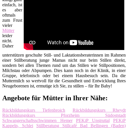
einfach, ist
es aber
oftmals
zum Frust
vieler
Mütter
leider
nicht.
Daher
unterstützen geschulte Still- und Laktationsberaterinnen im Rahmen
einer Stillberatung junge Mamas nicht nur beim Stillen direkt,
sondern bei allen Themen rund um das Stillen wie Stillpositionen,
Milchstau oder Abpumpen. Dies kann noch in der Klinik, in einer
Gruppe, telefonisch oder bei einem Hausbesuch sein. Da die
Muttermilch so wertvoll für die Gesundheit und Entwicklung Ihres
Neugeborenen ist, ermutige ich Sie, zu stillen – für Ihr Baby!
Angebote für Mütter in Ihrer Nähe:
Rückbildungskurs Tiefenbroich
Rückbildungskurs Rheydt
Rückbildungskurs Pforzheim Südoststadt
Schwangerschaftsschwimmen Hemer
PEKiP Unstruttal
PEKiP
Kappeln, Schlei
Stillberatung Stillcafé Bad Bellingen (Baden)