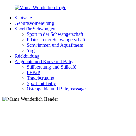
Zurück
zum
Startseite
Inhalt
MamaWunderlich.de
Mutti
Geburtsvorbereitung
sein
Sport für Schwangere
ist
Sport in der Schwangerschaft
wunderbar!
Pilates in der Schwangerschaft
Schwimmen und Aquafitness
Yoga
Rückbildung
Angebote und Kurse mit Baby
Stillberatung und Stillcafé
PEKiP
Trageberatung
Sport mit Baby
Osteopathie und Babymassage