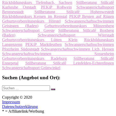
Rückbildungskurs Tiefenbach, Sachsen
Stillberatung Stillcafé
Karlsruhe Oststadt
PEKiP Roßwein
Schwangerschaftssport
Bergneustadt
Stillberatung Stillcafé Hohenwestedt
Rückbildungskurs Kernen im Remstal
PEKiP Bergen auf Rügen
Geburtsvorbereitungskurs Hörstel
Schwangerschaftsschwimmen
Geisingen (Baden)
Geburtsvorbereitungskurs Münzenberg
Schwangerschaftssport Geeste
Stillberatung Stillcafé Boxberg
(Baden)
Schwangerschaftssport Wörrstadt
Geburtsvorbereitungskurs Lütten Klein
Rückbildungskurs
Langenzenn
PEKiP Marktleuthen
Schwangerschaftsschwimmen
Pforzheim Südoststadt
Schwangerschaftsschwimmen Lich, Hessen
Schwangerschaftsschwimmen Sossenheim
Geburtsvorbereitungskurs Radeburg
Stillberatung Stillcafé
Ennepetal
Stillberatung Stillcafé Leinfelden-Echterdingen
Schwangerschaftssport Grünwinkel
Suchen (Angebot und Ort):
Suche
Suchen
nach:
Copyright © 2020
Impressum
Datenschutzerklärung
* = Affiliatelink/Werbung