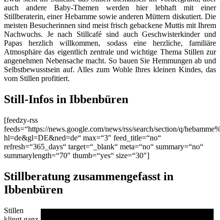
auch andere Baby-Themen werden hier lebhaft mit einer
Stillberaterin, einer Hebamme sowie anderen Müttern diskutiert. Die
meisten Besucherinnen sind meist frisch gebackene Muttis mit Ihrem
Nachwuchs. Je nach Stillcafé sind auch Geschwisterkinder und
Papas herzlich willkommen, sodass eine herzliche, familiäre
Atmosphäre das eigentlich zentrale und wichtige Thema Stillen zur
angenehmen Nebensache macht. So bauen Sie Hemmungen ab und
Selbstbewusstsein auf. Alles zum Wohle Ihres kleinen Kindes, das
vom Stillen profitiert.
Still-Infos in Ibbenbüren
[feedzy-rss
feeds=“https://news.google.com/news/rss/search/section/q/hebamme
hl=de&gl=DE&ned=de“ max=“3″ feed_title=“no“
refresh=“365_days“ target=“_blank“ meta=“no“ summary=“no“
summarylength=“70″ thumb=“yes“ size=“30″]
Stillberatung zusammengefasst in
Ibbenbüren
Stillen
klingt ganz