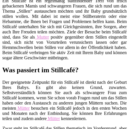
Ein Stillcafé ist ein regelmäßig stattfindender Treff von frisch
gebackenen Mamis und schwangeren Frauen, die sich rund um das
Thema „Stillen“ austauschen möchten und ihr Baby grundsätzlich
stillen wollen. Mit dabei ist meist eine Stillberaterin oder eine
Hebamme, die Ihnen bei Fragen und Problemen helfen kann. Beim
Stillcafé unterhalten Sie sich mit Gleichgesinnten, ihre Sorgen, aber
auch Ihre Freuden teilen möchten. Ziele der Besuche beim Stillcafé
sind, dass Sie als
Mutter
positiv gegenüber dem Stillen eingestellt
sind, sich nicht von Vorurteilen verunsichern lassen oder gar
Hemmschwellen beim Stillen vor allem in der Öffentlichkeit haben.
Beim Stillcafé verbringen Sie aktiv Zeit mit Ihrem Baby und können
sogar ältere Geschwister mitbringen.
Was passiert im Stillcafé?
Der geeignetste Zeitpunkt für ein Stillcafé ist direkt nach der Geburt
Ihres Babys. Es gibt also keinen Grund, zuwarten.
Selbstverständlich können Sie auch als schwangere Frau zum
Stillcafé kommen, wenn Sie schon vorab Fragen rund um das Stillen
haben oder den Austausch zu anderen jungen Müttern suchen. Die
meisten
Mütter
besuchen ein Stillcafé jedoch in den ersten Wochen
und Monaten nach der Entbindung. Sie können Ihre Erfahrungen
teilen und zudem andere
Mütter
kennenlernen.
Zwar steht im Stillcafé das Stillen thematisch im Vordergrund, aber