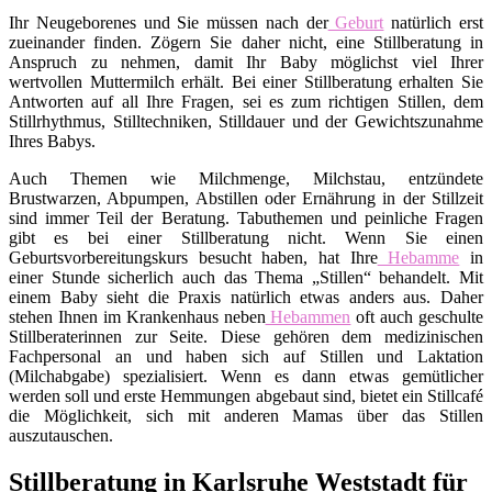
Ihr Neugeborenes und Sie müssen nach der
Geburt
natürlich erst
zueinander finden. Zögern Sie daher nicht, eine Stillberatung in
Anspruch zu nehmen, damit Ihr Baby möglichst viel Ihrer
wertvollen Muttermilch erhält. Bei einer Stillberatung erhalten Sie
Antworten auf all Ihre Fragen, sei es zum richtigen Stillen, dem
Stillrhythmus, Stilltechniken, Stilldauer und der Gewichtszunahme
Ihres Babys.
Auch Themen wie Milchmenge, Milchstau, entzündete
Brustwarzen, Abpumpen, Abstillen oder Ernährung in der Stillzeit
sind immer Teil der Beratung. Tabuthemen und peinliche Fragen
gibt es bei einer Stillberatung nicht. Wenn Sie einen
Geburtsvorbereitungskurs besucht haben, hat Ihre
Hebamme
in
einer Stunde sicherlich auch das Thema „Stillen“ behandelt. Mit
einem Baby sieht die Praxis natürlich etwas anders aus. Daher
stehen Ihnen im Krankenhaus neben
Hebammen
oft auch geschulte
Stillberaterinnen zur Seite. Diese gehören dem medizinischen
Fachpersonal an und haben sich auf Stillen und Laktation
(Milchabgabe) spezialisiert. Wenn es dann etwas gemütlicher
werden soll und erste Hemmungen abgebaut sind, bietet ein Stillcafé
die Möglichkeit, sich mit anderen Mamas über das Stillen
auszutauschen.
Stillberatung in Karlsruhe Weststadt für