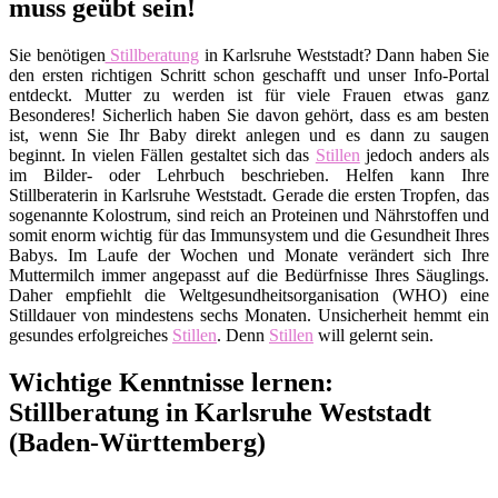
muss geübt sein!
Sie benötigen
Stillberatung
in Karlsruhe Weststadt? Dann haben Sie
den ersten richtigen Schritt schon geschafft und unser Info-Portal
entdeckt. Mutter zu werden ist für viele Frauen etwas ganz
Besonderes! Sicherlich haben Sie davon gehört, dass es am besten
ist, wenn Sie Ihr Baby direkt anlegen und es dann zu saugen
beginnt. In vielen Fällen gestaltet sich das
Stillen
jedoch anders als
im Bilder- oder Lehrbuch beschrieben. Helfen kann Ihre
Stillberaterin in Karlsruhe Weststadt. Gerade die ersten Tropfen, das
sogenannte Kolostrum, sind reich an Proteinen und Nährstoffen und
somit enorm wichtig für das Immunsystem und die Gesundheit Ihres
Babys. Im Laufe der Wochen und Monate verändert sich Ihre
Muttermilch immer angepasst auf die Bedürfnisse Ihres Säuglings.
Daher empfiehlt die Weltgesundheitsorganisation (WHO) eine
Stilldauer von mindestens sechs Monaten. Unsicherheit hemmt ein
gesundes erfolgreiches
Stillen
. Denn
Stillen
will gelernt sein.
Wichtige Kenntnisse lernen:
Stillberatung in Karlsruhe Weststadt
(Baden-Württemberg)