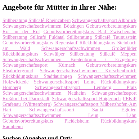
Angebote für Mütter in Ihrer Nähe:
Stillberatung Stillcafé Rheinzabern
Schwangerschaftssport Albbruck
Schwangerschaftsschwimmen Bötzingen
Geburtsvorbereitungskurs
Rot an der Rot
Geburtsvorbereitungskurs Bad Zwischenahn
Stillberatung Stillcafé Fuldatal
Stillberatung Stillcafé Taunusstein
Geburtsvorbereitungskurs Regenstauf
Rückbildungskurs Steinbach
am Wald
Schwangerschaftsschwimmen Großenlüder
Rückbildungskurs Schwülper
Stillberatung Stillcafé Meppen
Schwangerschaftsschwimmen Breitenbrunn / Erzgebirge
Schwangerschaftssport Kürnach
Geburtsvorbereitungskurs
Ebsdorfergrund
Schwangerschaftsschwimmen Korschenbroich
Rückbildungskurs Stadtlauringen
Schwangerschaftsschwimmen
Holzwickede
Schwangerschaftssport Lohra
Rückbildungskurs
Homberg
Schwangerschaftssport Lemberg, Pfalz
Schwangerschaftsschwimmen Nattheim
Schwangerschaftssport
Roßdorf bei Darmstadt
Schwangerschaftssport Haigerloch
PEKiP
Grafenau (Württemberg)
Schwangerschaftssport Milbertshofen-Am
Hart
Schwangerschaftssport Sankt Egidien
Schwangerschaftsschwimmen Leun, Lahn
Geburtsvorbereitungskurs Pleidelsheim
Rückbildungskurs
Raunheim
Suchen (Angebot und Ort):