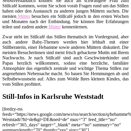
Selbstverständlich können Sie auch als schwangere Frau zum
Stillcafé kommen, wenn Sie schon vorab Fragen rund um das Stillen
haben oder den Austausch zu anderen jungen Müttern suchen. Die
meisten
Mütter
besuchen ein Stillcafé jedoch in den ersten Wochen
und Monaten nach der Entbindung. Sie können Ihre Erfahrungen
teilen und zudem andere
Mütter
kennenlernen.
Zwar steht im Stillcafé das Stillen thematisch im Vordergrund, aber
auch andere Baby-Themen werden hier lebhaft mit einer
Stillberaterin, einer Hebamme sowie anderen Müttern diskutiert. Die
meisten Besucherinnen sind meist frisch gebackene Muttis mit Ihrem
Nachwuchs. Je nach Stillcafé sind auch Geschwisterkinder und
Papas herzlich willkommen, sodass eine herzliche, familiäre
Atmosphäre das eigentlich zentrale und wichtige Thema Stillen zur
angenehmen Nebensache macht. So bauen Sie Hemmungen ab und
Selbstbewusstsein auf. Alles zum Wohle Ihres kleinen Kindes, das
vom Stillen profitiert.
Still-Infos in Karlsruhe Weststadt
[feedzy-rss
feeds=“https://news.google.com/news/rss/search/section/q/hebamme
Weststadt/?hl=de&gl=DE&ned=de“ max=“3″ feed_title=“no“
refresh=“365_days“ target=“_blank“ meta=“no“ summary=“no“
summarylength=“70″ thumb=“yes“ size=“30″]