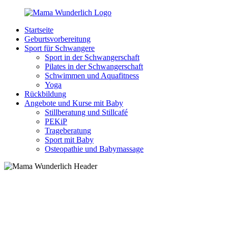
Zurück
zum
Startseite
Inhalt
MamaWunderlich.de
Mutti
Geburtsvorbereitung
sein
Sport für Schwangere
ist
Sport in der Schwangerschaft
wunderbar!
Pilates in der Schwangerschaft
Schwimmen und Aquafitness
Yoga
Rückbildung
Angebote und Kurse mit Baby
Stillberatung und Stillcafé
PEKiP
Trageberatung
Sport mit Baby
Osteopathie und Babymassage