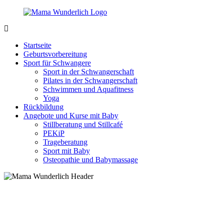
Zurück
zum
Inhalt
MamaWunderlich.de
Mutti
sein
Startseite
ist
Geburtsvorbereitung
wunderbar!
Sport für Schwangere
Sport in der Schwangerschaft
Pilates in der Schwangerschaft
Schwimmen und Aquafitness
Yoga
Rückbildung
Angebote und Kurse mit Baby
Stillberatung und Stillcafé
PEKiP
Trageberatung
Sport mit Baby
Osteopathie und Babymassage