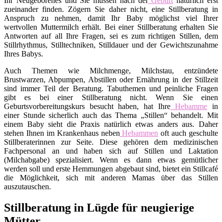
Ihr Neugeborenes und Sie müssen nach der
Geburt
natürlich erst
zueinander finden. Zögern Sie daher nicht, eine Stillberatung in
Anspruch zu nehmen, damit Ihr Baby möglichst viel Ihrer
wertvollen Muttermilch erhält. Bei einer Stillberatung erhalten Sie
Antworten auf all Ihre Fragen, sei es zum richtigen Stillen, dem
Stillrhythmus, Stilltechniken, Stilldauer und der Gewichtszunahme
Ihres Babys.
Auch Themen wie Milchmenge, Milchstau, entzündete
Brustwarzen, Abpumpen, Abstillen oder Ernährung in der Stillzeit
sind immer Teil der Beratung. Tabuthemen und peinliche Fragen
gibt es bei einer Stillberatung nicht. Wenn Sie einen
Geburtsvorbereitungskurs besucht haben, hat Ihre
Hebamme
in
einer Stunde sicherlich auch das Thema „Stillen“ behandelt. Mit
einem Baby sieht die Praxis natürlich etwas anders aus. Daher
stehen Ihnen im Krankenhaus neben
Hebammen
oft auch geschulte
Stillberaterinnen zur Seite. Diese gehören dem medizinischen
Fachpersonal an und haben sich auf Stillen und Laktation
(Milchabgabe) spezialisiert. Wenn es dann etwas gemütlicher
werden soll und erste Hemmungen abgebaut sind, bietet ein Stillcafé
die Möglichkeit, sich mit anderen Mamas über das Stillen
auszutauschen.
Stillberatung in Lügde für neugierige
Mütter