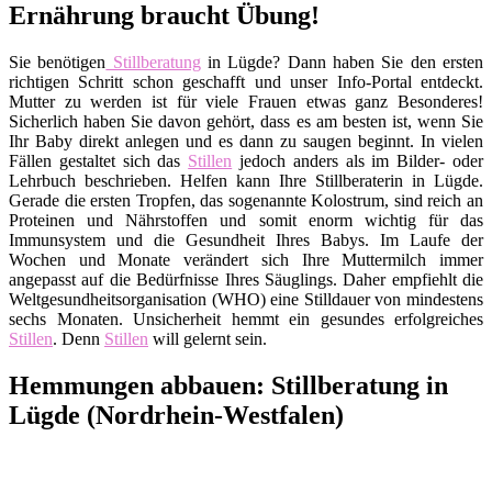
Ernährung braucht Übung!
Sie benötigen
Stillberatung
in Lügde? Dann haben Sie den ersten
richtigen Schritt schon geschafft und unser Info-Portal entdeckt.
Mutter zu werden ist für viele Frauen etwas ganz Besonderes!
Sicherlich haben Sie davon gehört, dass es am besten ist, wenn Sie
Ihr Baby direkt anlegen und es dann zu saugen beginnt. In vielen
Fällen gestaltet sich das
Stillen
jedoch anders als im Bilder- oder
Lehrbuch beschrieben. Helfen kann Ihre Stillberaterin in Lügde.
Gerade die ersten Tropfen, das sogenannte Kolostrum, sind reich an
Proteinen und Nährstoffen und somit enorm wichtig für das
Immunsystem und die Gesundheit Ihres Babys. Im Laufe der
Wochen und Monate verändert sich Ihre Muttermilch immer
angepasst auf die Bedürfnisse Ihres Säuglings. Daher empfiehlt die
Weltgesundheitsorganisation (WHO) eine Stilldauer von mindestens
sechs Monaten. Unsicherheit hemmt ein gesundes erfolgreiches
Stillen
. Denn
Stillen
will gelernt sein.
Hemmungen abbauen: Stillberatung in
Lügde (Nordrhein-Westfalen)