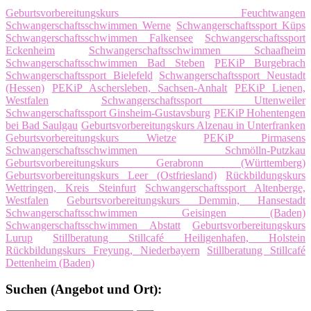
Geburtsvorbereitungskurs Feuchtwangen
Schwangerschaftsschwimmen Werne
Schwangerschaftssport Küps
Schwangerschaftsschwimmen Falkensee
Schwangerschaftssport
Eckenheim
Schwangerschaftsschwimmen Schaafheim
Schwangerschaftsschwimmen Bad Steben
PEKiP Burgebrach
Schwangerschaftssport Bielefeld
Schwangerschaftssport Neustadt
(Hessen)
PEKiP Aschersleben, Sachsen-Anhalt
PEKiP Lienen,
Westfalen
Schwangerschaftssport Uttenweiler
Schwangerschaftssport Ginsheim-Gustavsburg
PEKiP Hohentengen
bei Bad Saulgau
Geburtsvorbereitungskurs Alzenau in Unterfranken
Geburtsvorbereitungskurs Wietze
PEKiP Pirmasens
Schwangerschaftsschwimmen Schmölln-Putzkau
Geburtsvorbereitungskurs Gerabronn (Württemberg)
Geburtsvorbereitungskurs Leer (Ostfriesland)
Rückbildungskurs
Wettringen, Kreis Steinfurt
Schwangerschaftssport Altenberge,
Westfalen
Geburtsvorbereitungskurs Demmin, Hansestadt
Schwangerschaftsschwimmen Geisingen (Baden)
Schwangerschaftsschwimmen Abstatt
Geburtsvorbereitungskurs
Lurup
Stillberatung Stillcafé Heiligenhafen, Holstein
Rückbildungskurs Freyung, Niederbayern
Stillberatung Stillcafé
Dettenheim (Baden)
Suchen (Angebot und Ort):