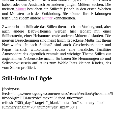
haben oder den Austausch zu anderen jungen Müttern suchen. Die
meisten
Mütter
besuchen ein Stillcafé jedoch in den ersten Wochen
und Monaten nach der Entbindung. Sie können Ihre Erfahrungen
teilen und zudem andere
Mütter
kennenlernen.
Zwar steht im Stillcafé das Stillen thematisch im Vordergrund, aber
auch andere Baby-Themen werden hier lebhaft mit einer
Stillberaterin, einer Hebamme sowie anderen Müttern diskutiert. Die
meisten Besucherinnen sind meist frisch gebackene Muttis mit Ihrem
Nachwuchs. Je nach Stillcafé sind auch Geschwisterkinder und
Papas herzlich willkommen, sodass eine herzliche, familiäre
Atmosphäre das eigentlich zentrale und wichtige Thema Stillen zur
angenehmen Nebensache macht. So bauen Sie Hemmungen ab und
Selbstbewusstsein auf. Alles zum Wohle Ihres kleinen Kindes, das
vom Stillen profitiert.
Still-Infos in Lügde
[feedzy-rss
feeds=“https://news.google.com/news/rss/search/section/q/hebamm
hl=de&gl=DE&ned=de“ max=“3″ feed_title=“no“
refresh=“365_days“ target=“_blank“ meta=“no“ summary=“no“
summarylength=“70″ thumb=“yes“ size=“30″]