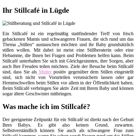
Ihr Stillcafé in Lügde
Ein Stillcafé ist ein regelmäßig stattfindender Treff von frisch
gebackenen Mamis und schwangeren Frauen, die sich rund um das
Thema „Stillen“ austauschen möchten und ihr Baby grundsätzlich
stillen wollen. Mit dabei ist meist eine Stillberaterin oder eine
Hebamme, die Ihnen bei Fragen und Problemen helfen kann. Beim
Stillcafé unterhalten Sie sich mit Gleichgesinnten, ihre Sorgen, aber
auch Ihre Freuden teilen möchten. Ziele der Besuche beim Stillcafé
sind, dass Sie als
Mutter
positiv gegenüber dem Stillen eingestellt
sind, sich nicht von Vorurteilen verunsichern lassen oder gar
Hemmschwellen beim Stillen vor allem in der Öffentlichkeit haben.
Beim Stillcafé verbringen Sie aktiv Zeit mit Ihrem Baby und können
sogar ältere Geschwister mitbringen.
Was mache ich im Stillcafé?
Der geeignetste Zeitpunkt für ein Stillcafé ist direkt nach der Geburt
Ihres Babys. Es gibt also keinen Grund, zuwarten.
Selbstverständlich können Sie auch als schwangere Frau zum
Stillcafé kommen, wenn Sie schon vorab Fragen rund um das Stillen