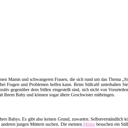
backenen Mamis und schwangeren Frauen, die sich rund um das Thema „Sti
 bei Fragen und Problemen helfen kann. Beim Stillcafé unterhalten Sie
sitiv gegenüber dem Stillen eingestellt sind, sich nicht von Vorurtei
t mit Ihrem Baby und können sogar ältere Geschwister mitbringen.
rt Ihres Babys. Es gibt also keinen Grund, zuwarten. Selbstverständli
 anderen jungen Müttern suchen. Die meisten
Mütter
besuchen ein Stil