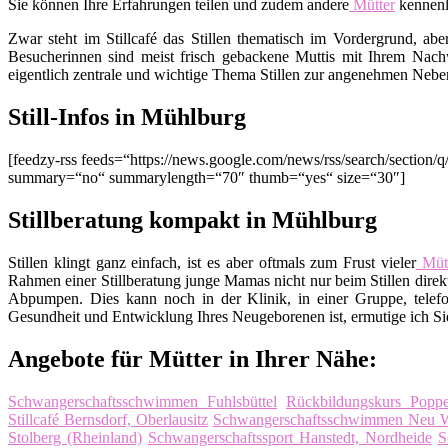
Sie können Ihre Erfahrungen teilen und zudem andere
Mütter
kennenl
Zwar steht im Stillcafé das Stillen thematisch im Vordergrund, ab
Besucherinnen sind meist frisch gebackene Muttis mit Ihrem Nachw
eigentlich zentrale und wichtige Thema Stillen zur angenehmen Nebe
Still-Infos in Mühlburg
[feedzy-rss feeds=“https://news.google.com/news/rss/search/sect
summary=“no“ summarylength=“70″ thumb=“yes“ size=“30″]
Stillberatung kompakt in Mühlburg
Stillen klingt ganz einfach, ist es aber oftmals zum Frust vieler
Mütt
Rahmen einer Stillberatung junge Mamas nicht nur beim Stillen direkt
Abpumpen. Dies kann noch in der Klinik, in einer Gruppe, telefo
Gesundheit und Entwicklung Ihres Neugeborenen ist, ermutige ich Sie,
Angebote für Mütter in Ihrer Nähe:
Schwangerschaftsschwimmen Fuhlsbüttel
Rückbildungskurs Poppe
Stillcafé Bernsdorf, Oberlausitz
Schwangerschaftsschwimmen Neu Wu
Stolberg (Rheinland)
Schwangerschaftssport Hanstedt, Nordheide
S