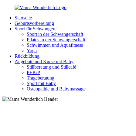
Zurück
zum
Startseite
Inhalt
MamaWunderlich.de
Mutti
Geburtsvorbereitung
sein
Sport für Schwangere
ist
Sport in der Schwangerschaft
wunderbar!
Pilates in der Schwangerschaft
Schwimmen und Aquafitness
Yoga
Rückbildung
Angebote und Kurse mit Baby
Stillberatung und Stillcafé
PEKiP
Trageberatung
Sport mit Baby
Osteopathie und Babymassage