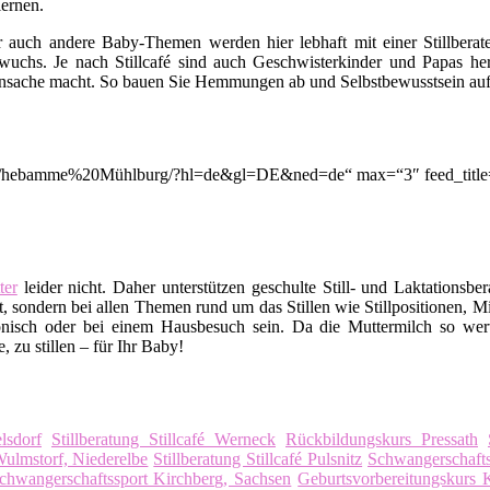
ernen.
er auch andere Baby-Themen werden hier lebhaft mit einer Stillbera
uchs. Je nach Stillcafé sind auch Geschwisterkinder und Papas her
nsache macht. So bauen Sie Hemmungen ab und Selbstbewusstsein auf. A
ion/q/hebamme%20Mühlburg/?hl=de&gl=DE&ned=de“ max=“3″ feed_title
er
leider nicht. Daher unterstützen geschulte Still- und Laktationsbe
, sondern bei allen Themen rund um das Stillen wie Stillpositionen, M
nisch oder bei einem Hausbesuch sein. Da die Muttermilch so wert
 zu stillen – für Ihr Baby!
lsdorf
Stillberatung Stillcafé Werneck
Rückbildungskurs Pressath
lmstorf, Niederelbe
Stillberatung Stillcafé Pulsnitz
Schwangerschaf
chwangerschaftssport Kirchberg, Sachsen
Geburtsvorbereitungskurs 