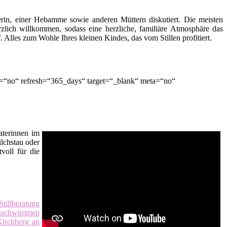
terin, einer Hebamme sowie anderen Müttern diskutiert. Die meisten
zlich willkommen, sodass eine herzliche, familiäre Atmosphäre das
lles zum Wohle Ihres kleinen Kindes, das vom Stillen profitiert.
=“no“ refresh=“365_days“ target=“_blank“ meta=“no“
raterinnen im
ilchstau oder
voll für die
Stillberatung
tsschwimmen
Kirchberg an