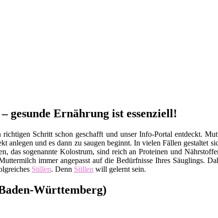
– gesunde Ernährung ist essenziell!
ichtigen Schritt schon geschafft und unser Info-Portal entdeckt. Mutt
kt anlegen und es dann zu saugen beginnt. In vielen Fällen gestaltet s
pfen, das sogenannte Kolostrum, sind reich an Proteinen und Nährsto
uttermilch immer angepasst auf die Bedürfnisse Ihres Säuglings. Dah
olgreiches
Stillen
. Denn
Stillen
will gelernt sein.
 (Baden-Württemberg)