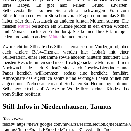
Ihres Babys. Es gibt also keinen Grund, zuwarten.
Selbstverständlich können Sie auch als schwangere Frau zum
Stillcafé kommen, wenn Sie schon vorab Fragen rund um das Stillen
haben oder den Austausch zu anderen jungen Müttern suchen. Die
meisten
Mütter
besuchen ein Stillcafé jedoch in den ersten Wochen
und Monaten nach der Entbindung. Sie können Ihre Erfahrungen
teilen und zudem andere
Mütter
kennenlernen.
Zwar steht im Stillcafé das Stillen thematisch im Vordergrund, aber
auch andere Baby-Themen werden hier lebhaft mit einer
Stillberaterin, einer Hebamme sowie anderen Müttern diskutiert. Die
meisten Besucherinnen sind meist frisch gebackene Muttis mit Ihrem
Nachwuchs. Je nach Stillcafé sind auch Geschwisterkinder und
Papas herzlich willkommen, sodass eine herzliche, familiäre
Atmosphäre das eigentlich zentrale und wichtige Thema Stillen zur
angenehmen Nebensache macht. So bauen Sie Hemmungen ab und
Selbstbewusstsein auf. Alles zum Wohle Ihres kleinen Kindes, das
vom Stillen profitiert.
Still-Infos in Niedernhausen, Taunus
[feedzy-rss
feeds=“https://news.google.com/news/rss/search/section/q/hebamm
Taunus/?hl=de&gl=DE&ned=de“ max=“3″ feed_title=“no“