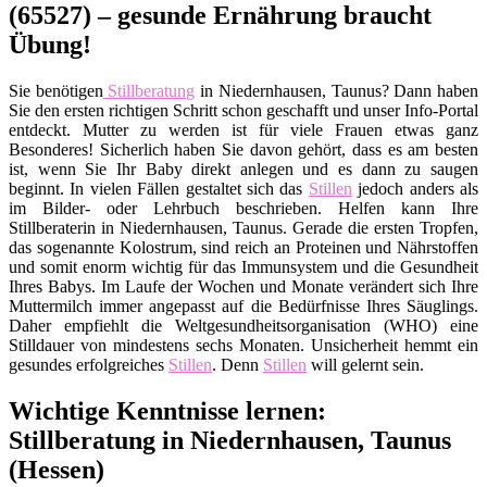
(65527) – gesunde Ernährung braucht
Übung!
Sie benötigen
Stillberatung
in Niedernhausen, Taunus? Dann haben
Sie den ersten richtigen Schritt schon geschafft und unser Info-Portal
entdeckt. Mutter zu werden ist für viele Frauen etwas ganz
Besonderes! Sicherlich haben Sie davon gehört, dass es am besten
ist, wenn Sie Ihr Baby direkt anlegen und es dann zu saugen
beginnt. In vielen Fällen gestaltet sich das
Stillen
jedoch anders als
im Bilder- oder Lehrbuch beschrieben. Helfen kann Ihre
Stillberaterin in Niedernhausen, Taunus. Gerade die ersten Tropfen,
das sogenannte Kolostrum, sind reich an Proteinen und Nährstoffen
und somit enorm wichtig für das Immunsystem und die Gesundheit
Ihres Babys. Im Laufe der Wochen und Monate verändert sich Ihre
Muttermilch immer angepasst auf die Bedürfnisse Ihres Säuglings.
Daher empfiehlt die Weltgesundheitsorganisation (WHO) eine
Stilldauer von mindestens sechs Monaten. Unsicherheit hemmt ein
gesundes erfolgreiches
Stillen
. Denn
Stillen
will gelernt sein.
Wichtige Kenntnisse lernen:
Stillberatung in Niedernhausen, Taunus
(Hessen)