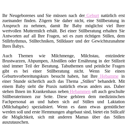
Ihr Neugeborenes und Sie müssen nach der
Geburt
natürlich erst
zueinander finden. Zögern Sie daher nicht, eine Stillberatung in
Anspruch zu nehmen, damit Ihr Baby möglichst viel Ihrer
wertvollen Muttermilch erhält. Bei einer Stillberatung erhalten Sie
Antworten auf all Ihre Fragen, sei es zum richtigen Stillen, dem
Stillrhythmus, Stilltechniken, Stilldauer und der Gewichtszunahme
Ihres Babys.
Auch Themen wie Milchmenge, Milchstau, entzündete
Brustwarzen, Abpumpen, Abstillen oder Ernährung in der Stillzeit
sind immer Teil der Beratung. Tabuthemen und peinliche Fragen
gibt es bei einer Stillberatung nicht. Wenn Sie einen
Geburtsvorbereitungskurs besucht haben, hat Ihre
Hebamme
in
einer Stunde sicherlich auch das Thema „Stillen“ behandelt. Mit
einem Baby sieht die Praxis natürlich etwas anders aus. Daher
stehen Ihnen im Krankenhaus neben
Hebammen
oft auch geschulte
Stillberaterinnen zur Seite. Diese gehören dem medizinischen
Fachpersonal an und haben sich auf Stillen und Laktation
(Milchabgabe) spezialisiert. Wenn es dann etwas gemütlicher
werden soll und erste Hemmungen abgebaut sind, bietet ein Stillcafé
die Möglichkeit, sich mit anderen Mamas über das Stillen
auszutauschen.