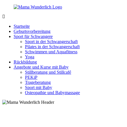
Zurück
zum
Inhalt
MamaWunderlich.de
Mutti
sein
Startseite
ist
Geburtsvorbereitung
wunderbar!
Sport für Schwangere
Sport in der Schwangerschaft
Pilates in der Schwangerschaft
Schwimmen und Aquafitness
Yoga
Rückbildung
Angebote und Kurse mit Baby
Stillberatung und Stillcafé
PEKiP
Trageberatung
Sport mit Baby
Osteopathie und Babymassage