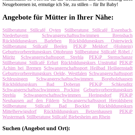
Neugeborenen ist, ermutige ich Sie, zu stillen – für Ihr Baby!
Angebote für Mütter in Ihrer Nähe:
Stillberatung Stillcafé Oyten
Stillberatung Stillcafé Essenbach,
Niederbayern
Schwangerschaftsschwimmen Brensbach
Rückbildungskurs Barleben
Rückbildungskurs Osterwieck
Stillberatung Stillcafé Beelen
PEKiP Meldorf (Holstein)
Geburtsvorbereitungskurs Ottobrunn
Stillberatung Stillcafé Röbel /
Müritz
Schwangerschaftssport Strehla
PEKiP Sternschanze
Stillberatung Stillcafé Erfurt
Rückbildungskurs Unstruttal
PEKiP
Achim bei Bremen
Schwangerschaftssport Heilbad Heiligenstadt
Geburtsvorbereitungskurs Oelde, Westfalen
Schwangerschaftssport
Schleusingen
Schwangerschaftsschwimmen Borgholzhausen
Rückbildungskurs Bad Doberan
PEKiP Schkeuditz
Schwangerschaftsschwimmen Pocking
Geburtsvorbereitungskurs
Strehla
Schwangerschaftsschwimmen Heringsdorf
PEKiP
Neuhausen auf den Fildern
Schwangerschaftssport Heroldsberg
Stillberatung Stillcafé Bad Bocklet
Rückbildungskurs
Mittelherwigsdorf
Rückbildungskurs Betzenhausen
PEKiP
Wustermark
Stillberatung Stillcafé Biebesheim am Rhein
Suchen (Angebot und Ort):