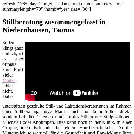
refresh=“365_days“ target=“_blank“ meta=“no“ summary=“no“
summarylength=“70″ thumb=“yes“ size=“30″]
Stillberatung zusammengefasst in
Niedernhausen, Taunus
Stillen
klingt ganz
einfach, ist
es aber
oftmals
zum Frust
vieler
Mütter
leider
nicht.
Daher
unterstützen geschulte Still- und Laktationsberaterinnen im Rahmen
einer Stillberatung junge Mamas nicht nur beim Stillen direkt,
sondern bei allen Themen rund um das Stillen wie Stillpositionen,
Milchstau oder Abpumpen. Dies kann noch in der Klinik, in einer
Gruppe, telefonisch oder bei einem Hausbesuch sein. Da die
Muttermilch so wertvoll für die Gesundheit und Entwicklung Ihres