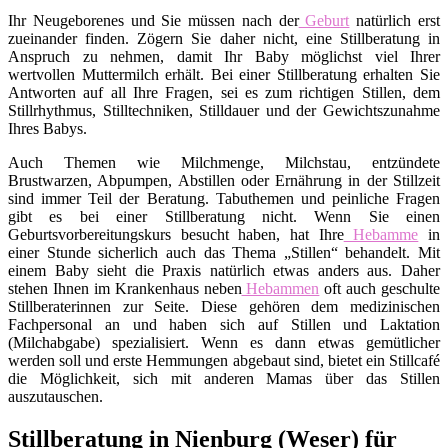
Ihr Neugeborenes und Sie müssen nach der
Geburt
natürlich erst
zueinander finden. Zögern Sie daher nicht, eine Stillberatung in
Anspruch zu nehmen, damit Ihr Baby möglichst viel Ihrer
wertvollen Muttermilch erhält. Bei einer Stillberatung erhalten Sie
Antworten auf all Ihre Fragen, sei es zum richtigen Stillen, dem
Stillrhythmus, Stilltechniken, Stilldauer und der Gewichtszunahme
Ihres Babys.
Auch Themen wie Milchmenge, Milchstau, entzündete
Brustwarzen, Abpumpen, Abstillen oder Ernährung in der Stillzeit
sind immer Teil der Beratung. Tabuthemen und peinliche Fragen
gibt es bei einer Stillberatung nicht. Wenn Sie einen
Geburtsvorbereitungskurs besucht haben, hat Ihre
Hebamme
in
einer Stunde sicherlich auch das Thema „Stillen“ behandelt. Mit
einem Baby sieht die Praxis natürlich etwas anders aus. Daher
stehen Ihnen im Krankenhaus neben
Hebammen
oft auch geschulte
Stillberaterinnen zur Seite. Diese gehören dem medizinischen
Fachpersonal an und haben sich auf Stillen und Laktation
(Milchabgabe) spezialisiert. Wenn es dann etwas gemütlicher
werden soll und erste Hemmungen abgebaut sind, bietet ein Stillcafé
die Möglichkeit, sich mit anderen Mamas über das Stillen
auszutauschen.
Stillberatung in Nienburg (Weser) für