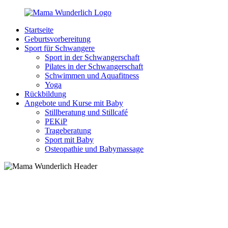
Zurück
zum
Startseite
Inhalt
MamaWunderlich.de
Mutti
Geburtsvorbereitung
sein
Sport für Schwangere
ist
Sport in der Schwangerschaft
wunderbar!
Pilates in der Schwangerschaft
Schwimmen und Aquafitness
Yoga
Rückbildung
Angebote und Kurse mit Baby
Stillberatung und Stillcafé
PEKiP
Trageberatung
Sport mit Baby
Osteopathie und Babymassage