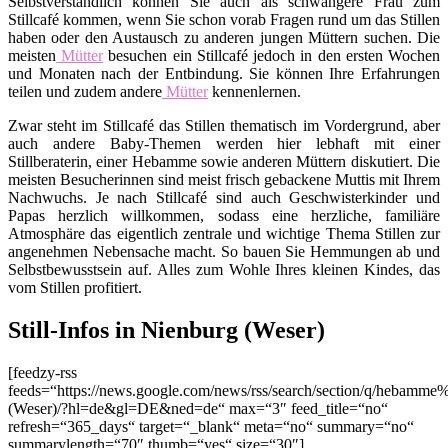
Selbstverständlich können Sie auch als schwangere Frau zum
Stillcafé kommen, wenn Sie schon vorab Fragen rund um das Stillen
haben oder den Austausch zu anderen jungen Müttern suchen. Die
meisten
Mütter
besuchen ein Stillcafé jedoch in den ersten Wochen
und Monaten nach der Entbindung. Sie können Ihre Erfahrungen
teilen und zudem andere
Mütter
kennenlernen.
Zwar steht im Stillcafé das Stillen thematisch im Vordergrund, aber
auch andere Baby-Themen werden hier lebhaft mit einer
Stillberaterin, einer Hebamme sowie anderen Müttern diskutiert. Die
meisten Besucherinnen sind meist frisch gebackene Muttis mit Ihrem
Nachwuchs. Je nach Stillcafé sind auch Geschwisterkinder und
Papas herzlich willkommen, sodass eine herzliche, familiäre
Atmosphäre das eigentlich zentrale und wichtige Thema Stillen zur
angenehmen Nebensache macht. So bauen Sie Hemmungen ab und
Selbstbewusstsein auf. Alles zum Wohle Ihres kleinen Kindes, das
vom Stillen profitiert.
Still-Infos in Nienburg (Weser)
[feedzy-rss
feeds=“https://news.google.com/news/rss/search/section/q/hebamm
(Weser)/?hl=de&gl=DE&ned=de“ max=“3″ feed_title=“no“
refresh=“365_days“ target=“_blank“ meta=“no“ summary=“no“
summarylength=“70″ thumb=“yes“ size=“30″]