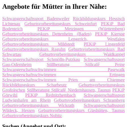
Angebote für Mütter in Ihrer Nähe:
Schwangerschaftssport Badenweiler
Rückbildungskurs Hessisch
Lichtenau
Geburtsvorbereitungskurs Schweinfurt
PEKiP Bad
Bodenteich
PEKiP Metzingen (Württemberg)
Geburtsvorbereitungskurs Dettenheim (Baden)
PEKiP Kierspe
Geburtsvorbereitungskurs Lengerich, Westfalen
Geburtsvorbereitungskurs Mildstedt
PEKiP Lingenfeld
Geburtsvorbereitungskurs Raguhn
Geburtsvorbereitungskurs Bad
Schwartau
Geburtsvorbereitungskurs Waldkappel
Schwangerschaftssport Schmölln-Putzkau
Schwangerschaftssport
Gau-Odernheim
Stillberatung Stillcafé Peine
Schwangerschaftsschwimmen Pasewalk
Schwangerschaftsschwimmen Ertingen
Schwangerschaftsschwimmen Prien am Chiemsee
Rückbildungskurs Scharbeutz
Geburtsvorbereitungskurs
Großräschen
Stillberatung Stillcafé Niedernhausen, Taunus
PEKiP
Görwihl
PEKiP Rednitzhembach
Schwangerschaftssport
Ludwigshafen am Rhein
Geburtsvorbereitungskurs Schramberg
Geburtsvorbereitungskurs Wickrath
Schwangerschaftssport
Wildeck, Hessen
Geburtsvorbereitungskurs Glashütten, Taunus
Geburtsvorbereitungskurs Nobitz
Suchen (Angebot und Ort):